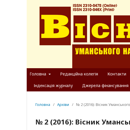
Головна
Редакційна колегія
Контакти
Індексація журналу
Джерела фінансування
Головна
/
Архіви
/
№ 2 (2016): Вісник Уманськог
№ 2 (2016): Вісник Уманс