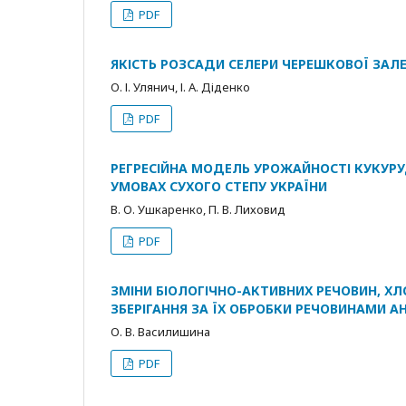
PDF
ЯКІСТЬ РОЗСАДИ СЕЛЕРИ ЧЕРЕШКОВОЇ ЗА
О. І. Улянич, І. А. Діденко
PDF
РЕГРЕСІЙНА МОДЕЛЬ УРОЖАЙНОСТІ КУКУРУ
УМОВАХ СУХОГО СТЕПУ УКРАЇНИ
В. О. Ушкаренко, П. В. Лиховид
PDF
ЗМІНИ БІОЛОГІЧНО-АКТИВНИХ РЕЧОВИН, ХЛ
ЗБЕРІГАННЯ ЗА ЇХ ОБРОБКИ РЕЧОВИНАМИ А
О. В. Василишина
PDF