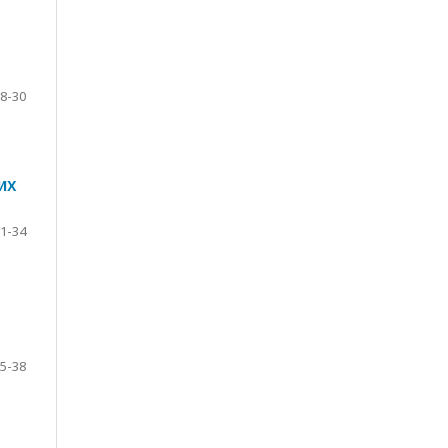
8-30
ИХ
1-34
5-38