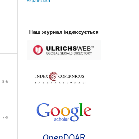
Українська
Наш журнал індексується
3-6
7-9