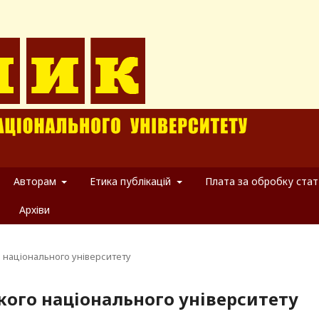
Авторам
Етика публікацій
Плата за обробку стат
Архіви
о національного університету
ького національного університету