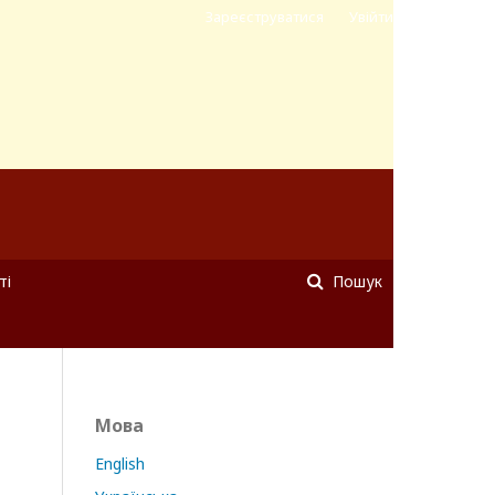
Зареєструватися
Увійти
ті
Пошук
Мова
English