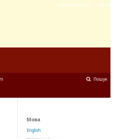
Зареєструватися
Увійти
ті
Пошук
Мова
English