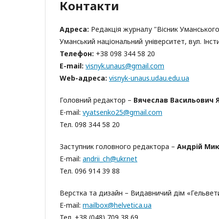
Контакти
Адреса:
Редакція журналу "Вісник Уманського
Уманський національний університет, вул. Інст
Телефон:
+38 098 344 58 20
E-mail:
visnyk.unaus@gmail.com
Web-адреса:
visnyk-unaus.udau.edu.ua
Головний редактор –
Вячеслав Васильович 
E-mail:
vyatsenko25@gmail.com
Тел. 098 344 58 20
Заступник головного редактора –
Андрій Ми
E-mail:
andrii_ch@ukr.net
Тел. 096 914 39 88
Верстка та дизайн – Видавничий дім «Гельвет
E-mail:
mailbox@helvetica.ua
Тел. +38 (048) 709 38 69