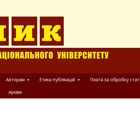
Авторам
Етика публікацій
Плата за обробку стат
Архіви