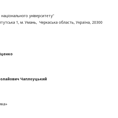
 національного університету"
итутська 1, м. Умань, Черкаська область, Україна, 20300
Яценко
колайович Чаплоуцький
ика»