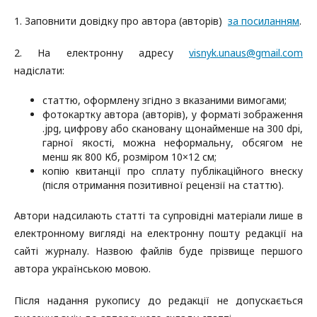
1. Заповнити довідку про автора (авторів)
за посиланням
.
2. На електронну адресу
visnyk.unaus@gmail.com
надіслати:
статтю, оформлену згідно з вказаними вимогами;
фотокартку автора (авторів), у форматі зображення
.jpg, цифрову або скановану щонайменше на 300 dpi,
гарної якості, можна неформальну, обсягом не
менш як 800 Кб, розміром 10×12 см;
копію квитанції про сплату публікаційного внеску
(після отримання позитивної рецензії на статтю).
Автори надсилають статті та супровідні матеріали лише в
електронному вигляді на електронну пошту редакції на
сайті журналу. Назвою файлів буде прізвище першого
автора українською мовою.
Після надання рукопису до редакції не допускається