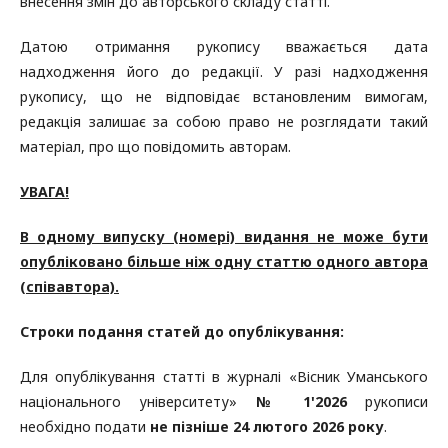
внесення змін до авторського складу статті.
Датою отримання рукопису вважається дата
надходження його до редакції. У разі надходження
рукопису, що не відповідає встановленим вимогам,
редакція залишає за собою право не розглядати такий
матеріал, про що повідомить авторам.
УВАГА!
В одному випуску (номері) видання не може бути
опубліковано більше ніж одну статтю одного автора
(співавтора).
Строки подання статей до опублікування:
Для опублікування статті в журналі «Вісник Уманського
національного університету»
№ 1'2026
рукописи
необхідно подати
не пізніше 24 лютого 2026 року
.