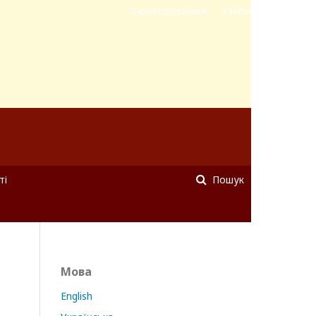
Зареєструватися
Увійти
ті
Пошук
Мова
English