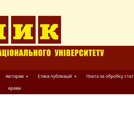
Авторам
Етика публікацій
Плата за обробку стат
Архіви