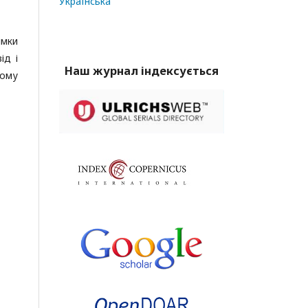
Українська
имки
ід і
Наш журнал індексується
ному