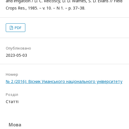
and irrigation / D. C. Reicoscy, D. D. Warnes, S. D. Evans // Field
Crops Res., 1985. – v. 10. – N 1. – p. 37–38.
PDF
Опубліковано
2023-05-03
Номер
№ 2 (2016): Вісник Уманського національного університету
Розділ
Статті
Мова