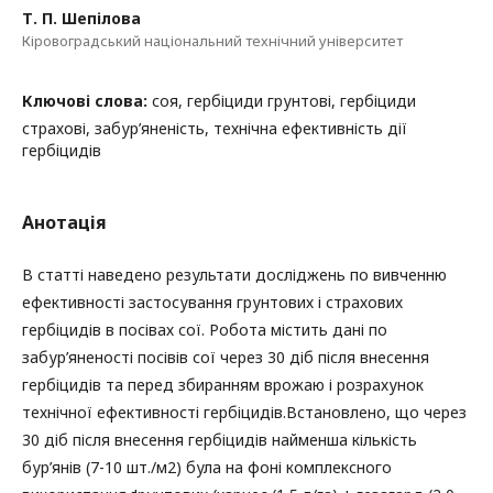
Т. П. Шепілова
Кіровоградський національний технічний університет
Ключові слова:
соя, гербіциди грунтові, гербіциди
страхові, забур’яненість, технічна ефективність дії
гербіцидів
Анотація
В статті наведено результати досліджень по вивченню
ефективності застосування грунтових і страхових
гербіцидів в посівах сої. Робота містить дані по
забур’яненості посівів сої через 30 діб після внесення
гербіцидів та перед збиранням врожаю і розрахунок
технічної ефективності гербіцидів.Встановлено, що через
30 діб після внесення гербіцидів найменша кількість
бур’янів (7-10 шт./м2) була на фоні комплексного