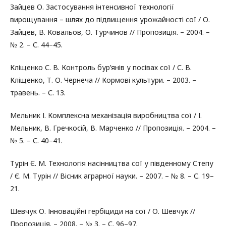
Зайцев О. Застосування інтенсивної технології
вирощування – шлях до підвищення урожайності сої / О.
Зайцев, В. Ковальов, О. Турчинов // Пропозиція. – 2004. –
№ 2. – С. 44–45.
Кліщенко С. В. Контроль бур’янів у посівах сої / С. В.
Кліщенко, Т. О. Чернеча // Кормові культури. – 2003. –
травень. – С. 13.
Мельник І. Комплексна механізація виробництва сої / І.
Мельник, В. Гречкосій, В. Марченко // Пропозиція. – 2004. –
№ 5. – С. 40–41.
Турін Є. М. Технологія насінництва сої у південному Степу
/ Є. М. Турін // Вісник аграрної науки. – 2007. – № 8. – С. 19–
21.
Шевчук О. Інноваційні гербіциди на сої / О. Шевчук //
Пропозиція. – 2008. – № 3. – С. 96–97.