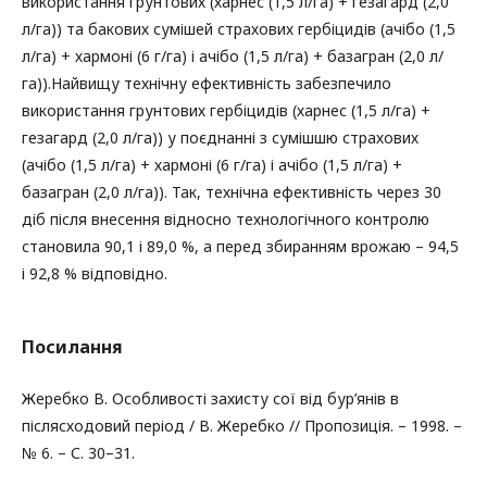
використання ґрунтових (харнес (1,5 л/га) + гезагард (2,0
л/га)) та бакових сумішей страхових гербіцидів (ачібо (1,5
л/га) + хармоні (6 г/га) і ачібо (1,5 л/га) + базагран (2,0 л/
га)).Найвищу технічну ефективність забезпечило
використання грунтових гербіцидів (харнес (1,5 л/га) +
гезагард (2,0 л/га)) у поєднанні з сумішшю страхових
(ачібо (1,5 л/га) + хармоні (6 г/га) і ачібо (1,5 л/га) +
базагран (2,0 л/га)). Так, технічна ефективність через 30
діб після внесення відносно технологічного контролю
становила 90,1 і 89,0 %, а перед збиранням врожаю – 94,5
і 92,8 % відповідно.
Посилання
Жеребко В. Особливості захисту сої від бур’янів в
післясходовий період / В. Жеребко // Пропозиція. – 1998. –
№ 6. – С. 30–31.