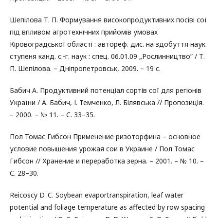
Шепілова Т. П. Формування високопродуктивних посіві сої
під впливом агротехнічних прийомів умовах
Кіровоградської області : автореф. дис. на здобуття наук.
ступеня канд. с.-г. наук : спец. 06.01.09 „Рослинництво” / Т.
П. Шепілова. – Дніпропетровськ, 2009. – 19 с.
Бабич А. Продуктивний потенціал сортів сої для регіонів
України / А. Бабич, І. Темченко, Л. Білявська // Пропозиція.
– 2000. – № 11. – С. 33–35.
Пол Томас Гибсон Применение ризоторфина – основное
условие повышения урожая сои в Украине / Пол Томас
Гибсон // Хранение и переработка зерна. – 2001. – № 10. –
С. 28–30.
Reicoscy D. C. Soybean evaportranspiration, leaf water
potential and foliage temperature as affected by row spacing