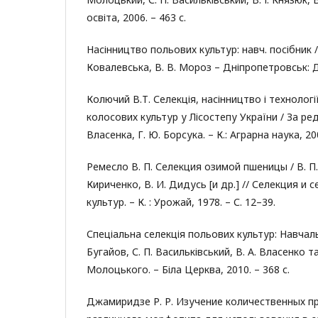
освіта, 2006. – 463 с.
Насінництво польових культур: навч. посібник / 
Ковалевська, В. В. Мороз – Дніпропетровськ: Д
Колючий В.Т. Селекція, насінництво і техноло
колосових культур у Лісостепу України / За ред.
Власенка, Г. Ю. Борсука. – К.: Аграрна наука, 200
Ремесло В. П. Селекция озимой пшеницы / В. П.
Кириченко, В. И. Дидусь [и др.] // Селекция и
культур. – К. : Урожай, 1978. – С. 12–39.
Спеціальна селекція польових культур: Навчаль
Бугайов, С. П. Васильківський, В. А. Власенко та 
Молоцького. – Біла Церква, 2010. – 368 с.
Джамиридзе Р. Р. Изучение количественных пр