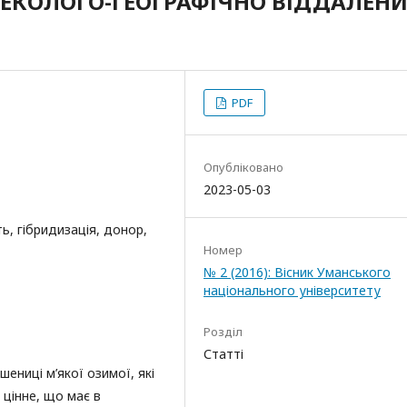
Ї ЕКОЛОГО-ГЕОГРАФІЧНО ВІДДАЛЕН
PDF
Опубліковано
2023-05-03
ь, гібридизація, донор,
Номер
№ 2 (2016): Вісник Уманського
національного університету
Розділ
Статті
ениці м’якої озимої, які
цінне, що має в