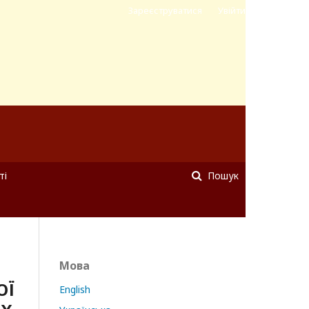
Зареєструватися
Увійти
ті
Пошук
Мова
ОЇ
English