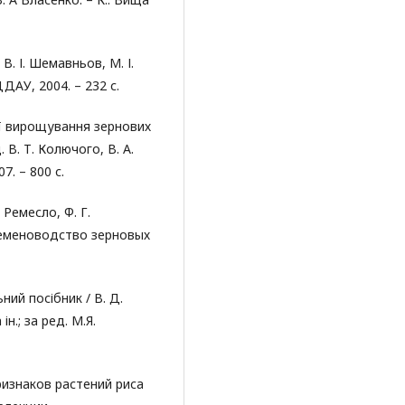
В. І. Шемавньов, М. І.
ДАУ, 2004. – 232 с.
гії вирощування зернових
 В. Т. Колючого, В. А.
7. – 800 с.
 Ремесло, Ф. Г.
 семеноводство зерновых
ний посібник / В. Д.
ін.; за ред. М.Я.
изнаков растений риса