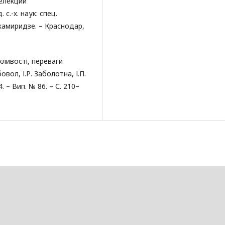
елекции
с.-х. наук: спец.
Джамиридзе. – Краснодар,
ливості, переваги
овол, І.Р. Заболотна, І.П.
. – Вип. № 86. – С. 210–