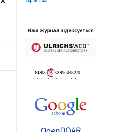
ИХ
Українська
Наш журнал індексується