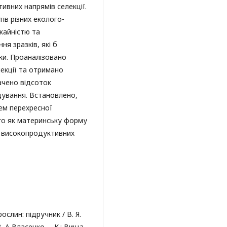
ивних напрямів селекції.
ів різних еколого-
жайністю та
я зразків, які б
ки. Проаналізовано
лекції та отримано
ачено відсоток
щування. Встановлено,
ем перехресної
ого як материнську форму
я високопродуктивних
ослин: підручник / B. Я.
В. А Власенко. – К.: Вища