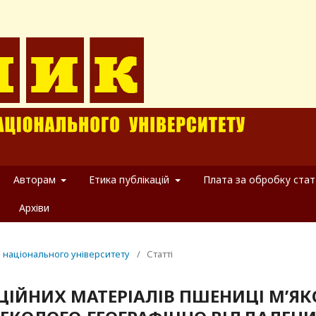
Авторам
Етика публікацій
Плата за обробку стат
Архіви
о національного університету
/
Статті
ЦІЙНИХ МАТЕРІАЛІВ ПШЕНИЦІ М’ЯК