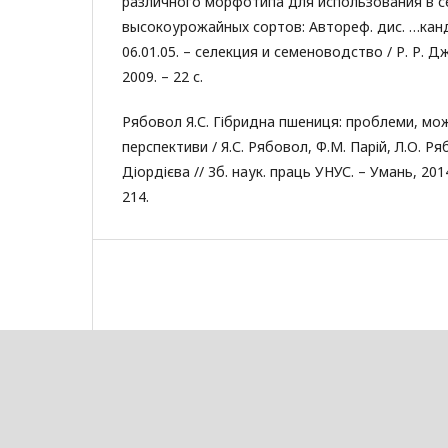
различного морфотипа для использования в с
высокоурожайных сортов: Автореф. дис. …канд. 
06.01.05. – селекция и семеноводство / Р. Р. 
2009. – 22 с.
Рябовол Я.С. Гібридна пшениця: проблеми, мож
перспективи / Я.С. Рябовол, Ф.М. Парій, Л.О. Ряб
Діордієва // Зб. наук. праць УНУС. – Умань, 2014
214.