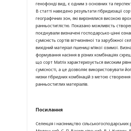
генофонді вид, є одним з основних та перспект
В статті наведено результати гібридизації сорт
географічних зон, які вирізнялися високою вро
ранньостиглістю. Показано можливість створенн
поєднували визначені господарсько-цінні озна
сумісність сортів вітчизняної та зарубіжної се
вихідний матеріал пшениці м’якої озимої. Визн
формування насіння в різних комбінаціях cхре
що сорт Matrix характеризується високим рівн
сумісності, а це дозволяє використовувати й
низки гібридних комбінацій з метою створенн
ранньостиглих матеріалів.
Посилання
Селекція і насінництво сільськогосподарських р
Молоцький, С. П. Васильківський, В. І. Князюк, 