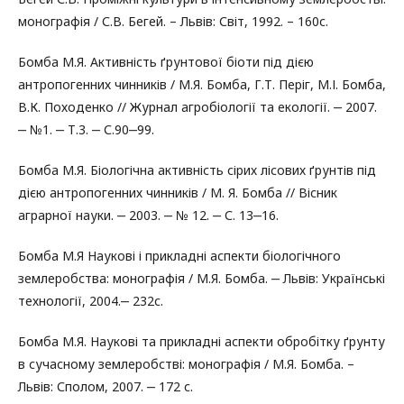
монографія / С.В. Бегей. – Львів: Світ, 1992. – 160с.
Бомба М.Я. Активність ґрунтової біоти під дією
антропогенних чинників / М.Я. Бомба, Г.Т. Періг, М.І. Бомба,
В.К. Походенко // Журнал агробіології та екології. ‒ 2007.
‒ №1. ‒ Т.3. ‒ С.90‒99.
Бомба М.Я. Біологічна активність сірих лісових ґрунтів під
дією антропогенних чинників / М. Я. Бомба // Вісник
аграрної науки. ‒ 2003. ‒ № 12. ‒ С. 13‒16.
Бомба М.Я Наукові і прикладні аспекти біологічного
землеробства: монографія / М.Я. Бомба. ‒ Львів: Українські
технології, 2004.‒ 232с.
Бомба М.Я. Наукові та прикладні аспекти обробітку ґрунту
в сучасному землеробстві: монографія / М.Я. Бомба. –
Львів: Сполом, 2007. ‒ 172 с.