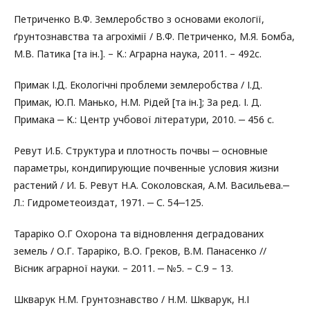
Петриченко В.Ф. Землеробство з основами екології,
ґрунтознавства та агрохімії / В.Ф. Петриченко, М.Я. Бомба,
М.В. Патика [та ін.]. – К.: Аграрна наука, 2011. – 492с.
Примак І.Д. Екологічні проблеми землеробства / І.Д.
Примак, Ю.П. Манько, Н.М. Рідей [та ін.]; За ред. І. Д.
Примака ‒ К.: Центр учбової літератури, 2010. ‒ 456 с.
Ревут И.Б. Структура и плотность почвы ‒ основные
параметры, кондипирующие почвенные условия жизни
растений / И. Б. Ревут Н.А. Соколовская, А.М. Васильева.‒
Л.: Гидрометеоиздат, 1971. ‒ С. 54‒125.
Тараріко О.Г Охорона та відновлення деградованих
земель / О.Г. Тараріко, В.О. Греков, В.М. Панасенко //
Вісник аграрної науки. – 2011. ‒ №5. – С.9 – 13.
Шкварук Н.М. Грунтознавство / Н.М. Шкварук, Н.І