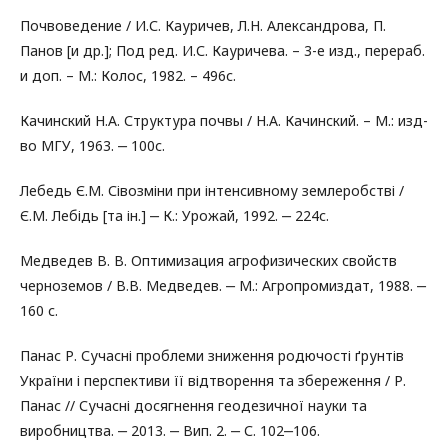
Почвоведение / И.С. Кауричев, Л.Н. Александрова, П.
Панов [и др.]; Под ред. И.С. Кауричева. – 3-е изд., перераб.
и доп. – М.: Колос, 1982. – 496с.
Качинский Н.А. Структура почвы / Н.А. Качинский. – М.: изд-
во МГУ, 1963. ‒ 100с.
Лебедь Є.М. Сівозміни при інтенсивному землеробстві /
Є.М. Лебідь [та ін.] ‒ К.: Урожай, 1992. ‒ 224с.
Медведев В. В. Оптимизация агрофизических свойств
черноземов / В.В. Медведев. ‒ М.: Агропромиздат, 1988. ‒
160 с.
Панас Р. Сучасні проблеми зниження родючості ґрунтів
України і перспективи її відтворення та збереження / Р.
Панас // Сучасні досягнення геодезичної науки та
виробництва. ‒ 2013. ‒ Вип. 2. ‒ С. 102‒106.