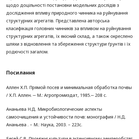
щодо доцільності постановки модельних дослідів з
дослідження впливу природного чинника на руйнування
структурних агрегатів. Представлена авторська
класифікація головних чинників за впливом на руйнування
структурних агрегатів, їх якісний склад, а також окреслено
шляхи з відновлення та збереження структури ґрунтів і їх
родючості загалом.
Посилання
Аллен Х.П. Прямой посев и минимальная обработка почвы
/ Х.П. Аллен. ‒ М.: Агропромиздат, 1985.‒ 208 с.
Ананьева Н.Д. Микробиологические аспекты
самоочищения и устойчивости почв: монография / Н.Д.
Ананьева . – М.: Наука, 2003. – 223с.
Бегей С.В. Проміжні культури в інтенсивному землеробстві: