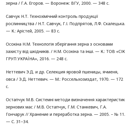
зерна / Г.А. Егоров. — Воронеж: ВГУ, 2000. — 348 с.
Савчук Н.Т. Технохімічний контроль продукції
рослинництва / Н.Т. Савчук, Г.І. Подпрятов, Л.Ф. Скалецька.
— К.: Арістей, 2005. — 83 с.
Осокіна Н.М. Технологія зберігання зерна з основами
захисту від шкідників. / Н.М. Осокіна та інші. — К.: ТОВ «СІК
ГРУП УКРАЇНА», 2016. — 248 с.
Неттевич Э.Д. и др. Селекция яровой пшеницы, ячменя,
овса / Э.Д. Неттевич. — М.: Россельхозиздат, 1970. — 172
с.
Остапчук М.В. Системні методи визначення характеристик
зернових мас / М.В. Остапчук, Г.М. Станкевич, Г.А.
Гончарук // Хранение и переработка зерна. — 2005. – № 11.
— С. 31–34.