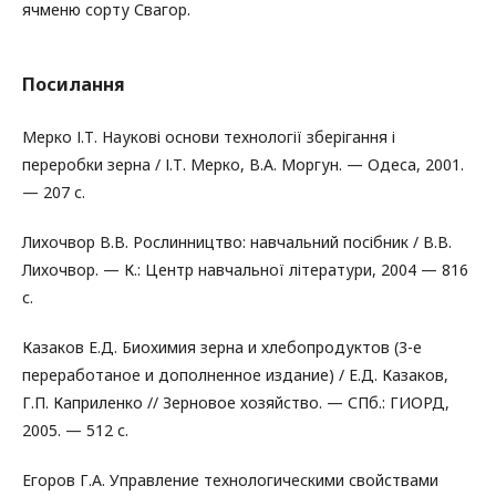
ячменю сорту Свагор.
Посилання
Мерко І.Т. Наукові основи технології зберігання і
переробки зерна / І.Т. Мерко, В.А. Моргун. — Одеса, 2001.
— 207 с.
Лихочвор В.В. Рослинництво: навчальний посібник / В.В.
Лихочвор. — К.: Центр навчальної літератури, 2004 — 816
с.
Казаков Е.Д. Биохимия зерна и хлебопродуктов (3-е
переработаное и дополненное издание) / Е.Д. Казаков,
Г.П. Каприленко // Зерновое хозяйство. — СПб.: ГИОРД,
2005. — 512 с.
Егоров Г.А. Управление технологическими свойствами