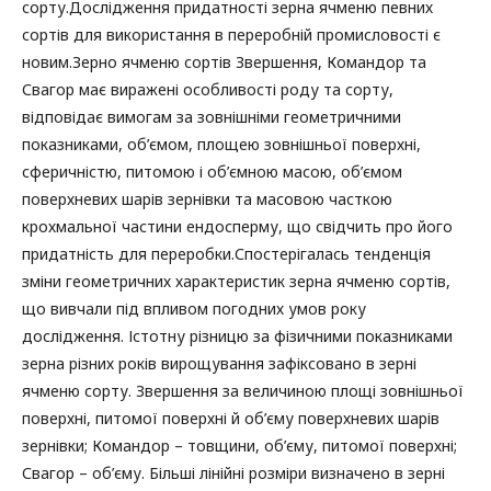
сорту.Дослідження придатності зерна ячменю певних
сортів для використання в переробній промисловості є
новим.Зерно ячменю сортів Звершення, Командор та
Свагор має виражені особливості роду та сорту,
відповідає вимогам за зовнішніми геометричними
показниками, об’ємом, площею зовнішньої поверхні,
сферичністю, питомою і об’ємною масою, об’ємом
поверхневих шарів зернівки та масовою часткою
крохмальної частини ендосперму, що свідчить про його
придатність для переробки.Спостерігалась тенденція
зміни геометричних характеристик зерна ячменю сортів,
що вивчали під впливом погодних умов року
дослідження. Істотну різницю за фізичними показниками
зерна різних років вирощування зафіксовано в зерні
ячменю сорту. Звершення за величиною площі зовнішньої
поверхні, питомої поверхні й об’єму поверхневих шарів
зернівки; Командор – товщини, об’єму, питомої поверхні;
Свагор – об’єму. Більші лінійні розміри визначено в зерні