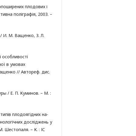
опоширених плодових і
ативна поліграфія, 2003. –
 И. М. Ващенко, З. Л.
і особливості
ої в умовах
ащенко // Автореф. дис.
 / Е. П. Куминов. – М. :
типів плодоягідних на-
хнологічних досліджень у
М. Шестопаля. – К. : ІС