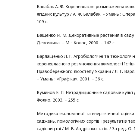
Балабак А. Ф. Кореневласне розмноження мал
ягідних культур / А. Ф. Балабак. – Умань : Опер
109 с.
Ващенко И. М. Декоративные растения в саду /
Девочкина. – М. : Колос, 2000. – 142 с.
Варлащенко Л. Г. Агробіологічні та технологічн
кореневласного розмноження жимолості їстівн
Правобережного лісостепу України / Л. Г. Варл
– Умань : «Графіка», 2001. – 36 с.
Куминов Е. П. Нетрадиционные садовые культуры
Фолио, 2003. – 255 с.
Методика економічної та енергетичної оцінки 
саджень, помологічних сортів і результатів те
садівництві / М. В. Андрієнко та ін. / За ред. О. 