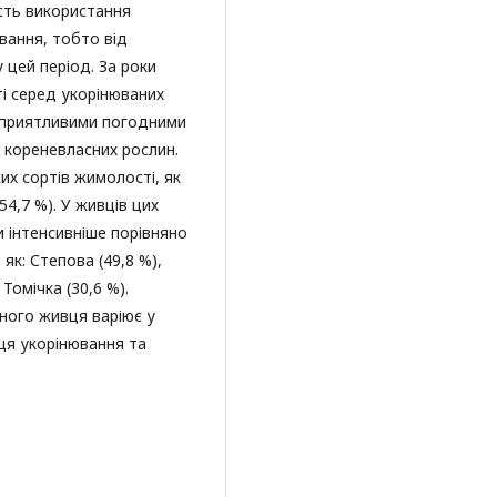
сть використання
вання, тобто від
 цей період. За роки
ті серед укорінюваних
есприятливими погодними
 кореневласних рослин.
их сортів жимолості, як
54,7 %). У живців цих
 інтенсивніше порівняно
 як: Степова (49,8 %),
 Томічка (30,6 %).
ного живця варіює у
сця укорінювання та