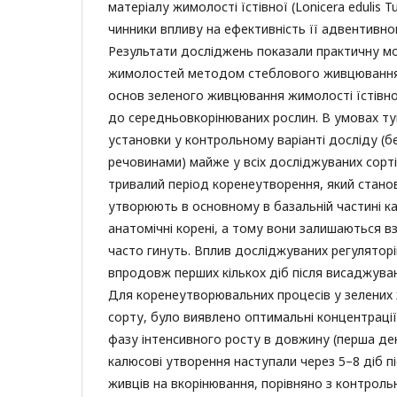
матеріалу жимолості їстівної (Lonicera edulis T
чинники впливу на ефективність її адвентивно
Результати досліджень показали практичну м
жимолостей методом стеблового живцювання.
основ зеленого живцювання жимолості їстівно
до середньовкорінюваних рослин. В умовах 
установки у контрольному варіанті досліду (
речовинами) майже у всіх досліджуваних сорті
тривалий період коренеутворення, який станови
утворюють в основному в базальній частині к
анатомічні корені, а тому вони залишаються в
часто гинуть. Вплив досліджуваних регулятор
впродовж перших кількох діб після висаджуван
Для коренеутворювальних процесів у зелених 
сорту, було виявлено оптимальні концентрації
фазу інтенсивного росту в довжину (перша де
калюсові утворення наступали через 5–8 діб 
живців на вкорінювання, порівняно з контрол