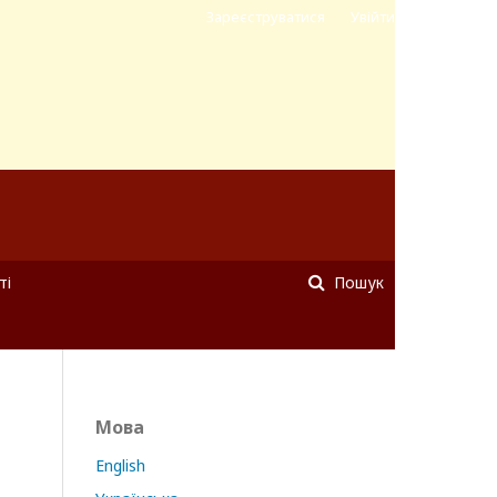
Зареєструватися
Увійти
ті
Пошук
Мова
English