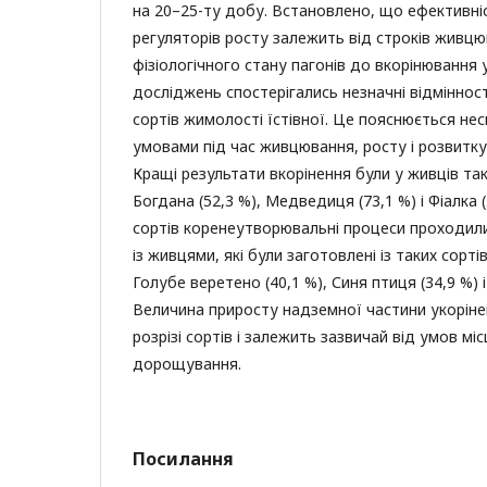
на 20–25-ту добу. Встановлено, що ефективні
регуляторів росту залежить від строків живцю
фізіологічного стану пагонів до вкорінювання у
досліджень спостерігались незначні відміннос
сортів жимолості їстівної. Це пояснюється н
умовами під час живцювання, росту і розвитку
Кращі результати вкорінення були у живців так
Богдана (52,3 %), Медведиця (73,1 %) і Фіалка (
сортів коренеутворювальні процеси проходили
із живцями, які були заготовлені із таких сортів
Голубе веретено (40,1 %), Синя птиця (34,9 %) і
Величина приросту надземної частини укоріне
розрізі сортів і залежить зазвичай від умов мі
дорощування.
Посилання