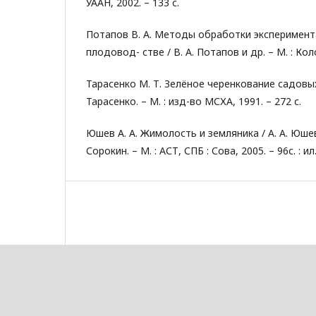
УААН, 2002. – 133 с.
Потапов В. А. Методы обработки эксперимент
плодовод- стве / В. А. Потапов и др. – М. : Коло
Тарасенко М. Т. Зелёное черенкование садовых 
Тарасенко. – М. : изд-во МСХА, 1991. – 272 с.
Юшев А. А. Жимолость и земляника / А. А. Юшев,
Сорокин. – М. : АСТ, СПБ : Сова, 2005. – 96с. : ил