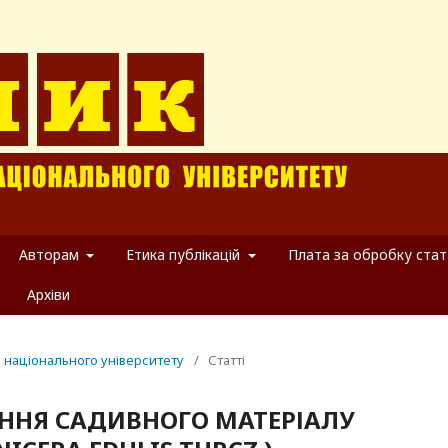
Авторам
Етика публікацій
Плата за обробку стат
Архіви
о національного університету
/
Статті
ННЯ САДИВНОГО МАТЕРІАЛУ