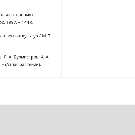
альных данных в
с, 1997. – 144 с.
и лесных культур / М. Т.
 Л. А. Бурмистров, А. А.
. – (Атлас растений).