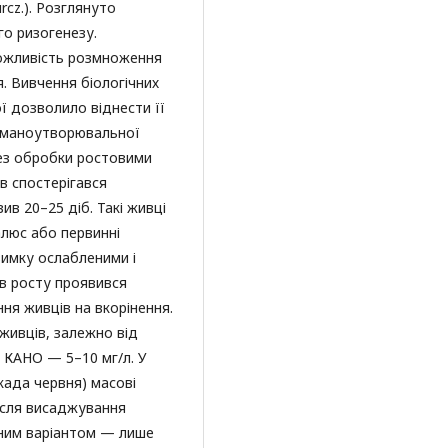
urcz.). Розглянуто
го ризогенезу.
ожливість розмноження
 Вивчення біологічних
ї дозволило віднести її
туманоутворювальної
без обробки ростовими
в спостерігався
в 20–25 діб. Такі живці
алюс або первинні
зимку ослабленими і
ів росту проявився
ня живців на вкорінення.
живців, залежно від
 КАНО — 5–10 мг/л. У
када червня) масові
після висаджування
ьним варіантом — лише