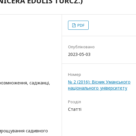
ICERA EDULIS TURCZ.)
PDF
Опубліковано
2023-05-03
Номер
№ 2 (2016): Вісник Уманського
 розмноження, саджанці,
національного університету
Розділ
Статті
вирощування садивного