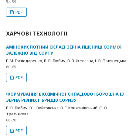
54-59
PDF
ХАРЧОВІ ТЕХНОЛОГІЇ
АМІНОКИСЛОТНИЙ СКЛАД ЗЕРНА ПШЕНИЦІ ОЗИМОЇ
ЗАЛЕЖНО ВІД СОРТУ
Г. М. Господаренко, В. В. Любич, В. В. Желєзна, І. О. Полянецька
60-65
PDF
ФОРМУВАННЯ БІОХІМІЧНОЇ СКЛАДОВОЇ БОРОШНА ІЗ
ЗЕРНА РІЗНИХ ГІБРИДІВ СОРИЗУ
В. В. Любич, В. І. Войтовська, В. Г. Крижанівський, С. О.
Третьякова
66-70
PDF