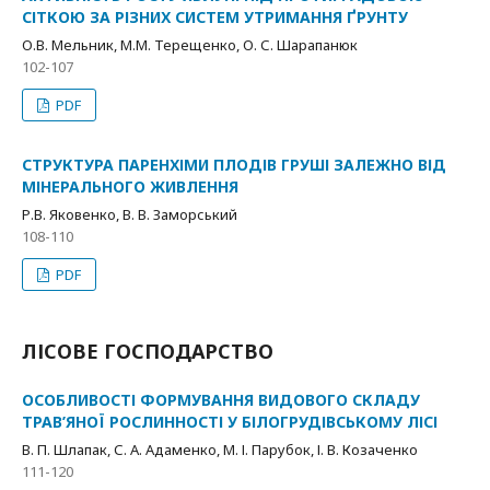
СІТКОЮ ЗА РІЗНИХ СИСТЕМ УТРИМАННЯ ҐРУНТУ
О.В. Мельник, М.М. Терещенко, О. С. Шарапанюк
102-107
PDF
СТРУКТУРА ПАРЕНХІМИ ПЛОДІВ ГРУШІ ЗАЛЕЖНО ВІД
МІНЕРАЛЬНОГО ЖИВЛЕННЯ
Р.В. Яковенко, В. В. Заморський
108-110
PDF
ЛІСОВЕ ГОСПОДАРСТВО
ОСОБЛИВОСТІ ФОРМУВАННЯ ВИДОВОГО СКЛАДУ
ТРАВ’ЯНОЇ РОСЛИННОСТІ У БІЛОГРУДІВСЬКОМУ ЛІСІ
В. П. Шлапак, С. А. Адаменко, М. І. Парубок, І. В. Козаченко
111-120