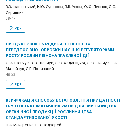
В.З. Іодковський, К.Ю. Суворова, З.В. Усова, О.Ю. Леонов, О.О.
Скрипник
39-47
PDF
ПРОДУКТИВНІСТЬ РЕДЬКИ ПОСІВНОЇ ЗА
ПЕРЕДПОСІВНОЇ ОБРОБКИ НАСІННЯ РЕГУЛЯТОРАМИ
РОСТУ РОСЛИН РІЗНОНАПРАВЛЕНОЇ ДІЇ
О. А. Шевчук, В. В. Шевчук, О. О. Ходаніцька, О. О. Ткачук, О.А.
Матвійчук, С.В. Поливаний
48-53
PDF
ВЕРИФІКАЦІЯ СПОСОБУ ВСТАНОВЛЕННЯ ПРИДАТНОСТІ
ГРУНТОВО-КЛІМАТИЧНИХ УМОВ ДЛЯ ВИРОБНИЦТВА
ОРГАНІЧНОЇ ПРОДУКЦІЇ РОСЛИННИЦТВА
СТАНДАРТИЗОВАНОЇ ЯКОСТІ
Н.А. Макаренко, Р.В. Подзерей