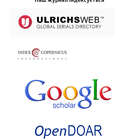
Наш журнал індексується