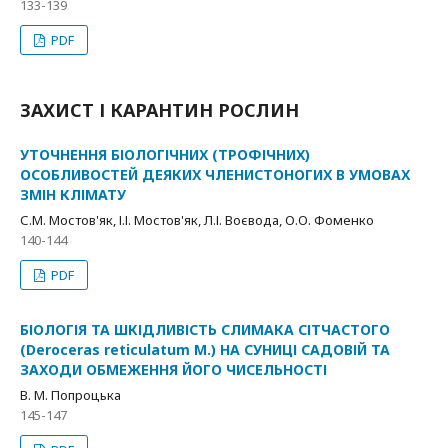
133-139
PDF
ЗАХИСТ І КАРАНТИН РОСЛИН
УТОЧНЕННЯ БІОЛОГІЧНИХ (ТРОФІЧНИХ)
ОСОБЛИВОСТЕЙ ДЕЯКИХ ЧЛЕНИСТОНОГИХ В УМОВАХ
ЗМІН КЛІМАТУ
С.М. Мостов'як, І.І. Мостов'як, Л.І. Воєвода, О.О. Фоменко
140-144
PDF
БІОЛОГІЯ ТА ШКІДЛИВІСТЬ СЛИМАКА СІТЧАСТОГО
(Deroceras reticulatum M.) НА СУНИЦІ САДОВІЙ ТА
ЗАХОДИ ОБМЕЖЕННЯ ЙОГО ЧИСЕЛЬНОСТІ
В. М. Попроцька
145-147