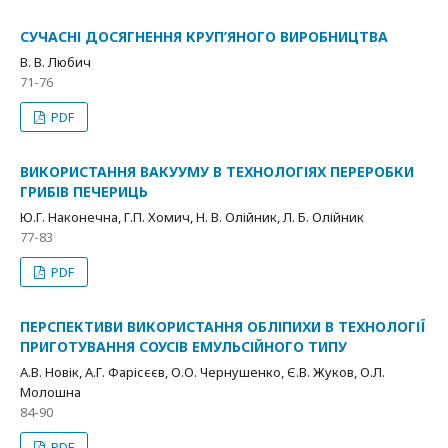
СУЧАСНІ ДОСЯГНЕННЯ КРУП’ЯНОГО ВИРОБНИЦТВА
В. В. Любич
71-76
PDF
ВИКОРИСТАННЯ ВАКУУМУ В ТЕХНОЛОГІЯХ ПЕРЕРОБКИ
ГРИБІВ ПЕЧЕРИЦЬ
Ю.Г. Наконечна, Г.П. Хомич, Н. В. Олійник, Л. Б. Олійник
77-83
PDF
ПЕРСПЕКТИВИ ВИКОРИСТАННЯ ОБЛІПИХИ В ТЕХНОЛОГІЇ
ПРИГОТУВАННЯ СОУСІВ ЕМУЛЬСІЙНОГО ТИПУ
A.В. Новік, А.Г. Фарісєєв, О.О. Чернушенко, Є.В. Жуков, О.Л.
Молошна
84-90
PDF