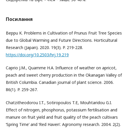
Посилання
Beppu K. Problems in Cultivation of Prunus Fruit Tree Species
due to Global Warming and Future Directions. Horticultural
Research (Japan). 2020. 19(3). P. 219-228.
https://doi.org/10.2503/hrj.19.219
Caprio J.M., Quamme H.A. Influence of weather on apricot,
peach and sweet cherry production in the Okanagan Valley of
British Columbia. Canadian journal of plant science. 2006.
86(1). P. 259-267.
Chatzitheodorou I.T., Sotiropoulos T.E, Mouhtaridou G.I.
Effect of nitrogen, phosphorus, potassium fertilisation and
manure on fruit yield and fruit quality of the peach cultivars
‘Spring Time’ and ‘Red Haven’. Agronomy research. 2004. 2(2).