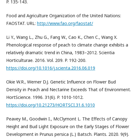
P. 135-143.
Food and Agriculture Organization of the United Nations:
FAOSTAT. URL:
http://www.fao.org/faostat/
Li Y., Wang L., Zhu G., Fang W., Cao K., Chen C., Wang X.
Phenological response of peach to climate change exhibits a
relatively dramatic trend in China, 1983–2012. Scientia
Horticulturae. 2016. Vol. 209. P. 192-200.
https://doi.org/10.1016/j.scienta.2016.06.019
Okie W.R., Werner D.J. Genetic Influence on Flower Bud
Density in Peach and Nectarine Exceeds That of Environment.
HortScience. 1996. 31(6). P. 1010-1012.
https://doi.org/10.21273/HORTSCI.31.6.1010
Peavey M., Goodwin I., McClymont L. The Effects of Canopy
Height and Bud Light Exposure on the Early Stages of Flower
Development in Prunus persica (L.) Batsch. Plants. 2020. 9(9).