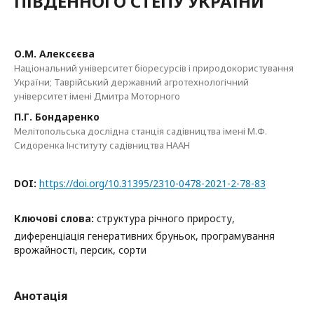
ПІВДЕННОГО СТЕПУ УКРАЇНИ
О.М. Алексєєва
Національний університет біоресурсів і природокористування
України; Таврійський державний агротехнологічний
університет імені Дмитра Моторного
П.Г. Бондаренко
Мелітопольська дослідна станція садівництва імені М.Ф.
Сидоренка Інституту садівництва НААН
DOI:
https://doi.org/10.31395/2310-0478-2021-2-78-83
Ключові слова:
структура річного приросту,
диференціація генеративних бруньок, програмування
врожайності, персик, сорти
Анотація