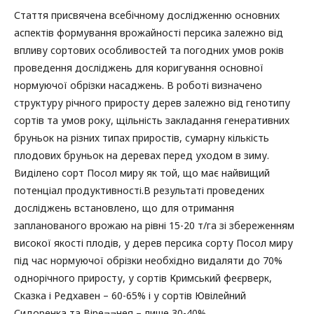
Стаття присвячена всебічному дослідженню основних
аспектів формування врожайності персика залежно від
впливу сортових особливостей та погодних умов років
проведення досліджень для коригування основної
нормуючої обрізки насаджень. В роботі визначено
структуру річного приросту дерев залежно від генотипу
сортів та умов року, щільність закладання генеративних
бруньок на різних типах приростів, сумарну кількість
плодових бруньок на деревах перед уходом в зиму.
Виділено сорт Посол миру як той, що має найвищий
потенціал продуктивності.В результаті проведених
досліджень встановлено, що для отримання
запланованого врожаю на рівні 15-20 т/га зі збереженням
високої якості плодів, у дерев персика сорту Посол миру
під час нормуючої обрізки необхідно видаляти до 70%
однорічного приросту, у сортів Кримський феєрверк,
Сказка і Редхавен – 60-65% і у сортів Ювілейний
Сидоренка та Віре¬¬нея – лише 30-40%.