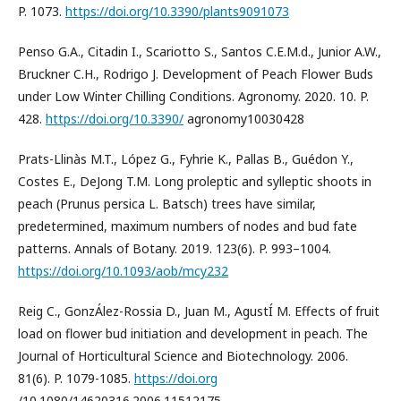
P. 1073.
https://doi.org/10.3390/plants9091073
Penso G.A., Citadin I., Scariotto S., Santos C.E.M.d., Junior A.W.,
Bruckner C.H., Rodrigo J. Development of Peach Flower Buds
under Low Winter Chilling Conditions. Agronomy. 2020. 10. P.
428.
https://doi.org/10.3390/
agronomy10030428
Prats-Llinàs M.T., López G., Fyhrie K., Pallas B., Guédon Y.,
Costes E., DeJong T.M. Long proleptic and sylleptic shoots in
peach (Prunus persica L. Batsch) trees have similar,
predetermined, maximum numbers of nodes and bud fate
patterns. Annals of Botany. 2019. 123(6). P. 993–1004.
https://doi.org/10.1093/aob/mcy232
Reig C., GonzÁlez-Rossia D., Juan M., AgustÍ M. Effects of fruit
load on flower bud initiation and development in peach. The
Journal of Horticultural Science and Biotechnology. 2006.
81(6). P. 1079-1085.
https://doi.org
/10.1080/14620316.2006.11512175