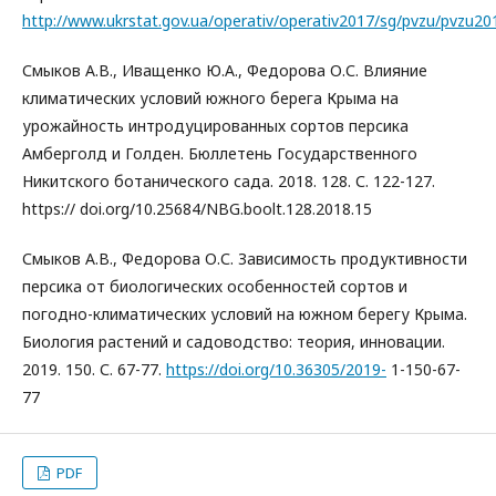
http://www.ukrstat.gov.ua/operativ/operativ2017/sg/pvzu/pvzu201
Смыков А.В., Иващенко Ю.А., Федорова О.С. Влияние
климатических условий южного берега Крыма на
урожайность интродуцированных сортов персика
Амберголд и Голден. Бюллетень Государственного
Никитского ботанического сада. 2018. 128. С. 122-127.
https:// doi.org/10.25684/NBG.boolt.128.2018.15
Смыков А.В., Федорова О.С. Зависимость продуктивности
персика от биологических особенностей сортов и
погодно-климатических условий на южном берегу Крыма.
Биология растений и садоводство: теория, инновации.
2019. 150. С. 67-77.
https://doi.org/10.36305/2019-
1-150-67-
77
PDF