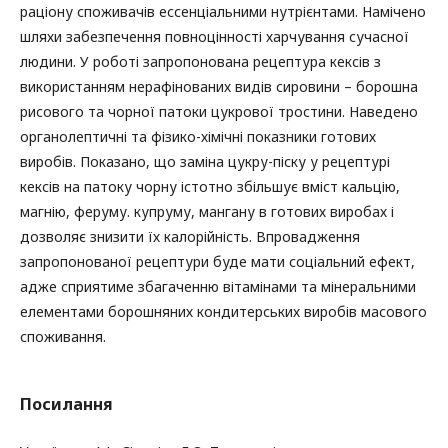
раціону споживачів ессенціальними нутрієнтами. Намічено
шляхи забезпечення повноцінності харчування сучасної
людини. У роботі запропонована рецептура кексів з
використанням нерафінованих видів сировини – борошна
рисового та чорної патоки цукрової тростини. Наведено
органолептичні та фізико-хімічні показники готових
виробів. Показано, що заміна цукру-піску у рецептурі
кексів на патоку чорну істотно збільшує вміст кальцію,
магнію, феруму. купруму, мангану в готових виробах і
дозволяє знизити їх калорійність. Впровадження
запропонованої рецептури буде мати соціальний ефект,
адже сприятиме збагаченню вітамінами та мінеральними
елементами борошняних кондитерських виробів масового
споживання.
Посилання