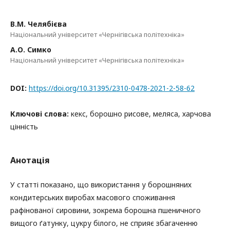
В.М. Челябієва
Національний університет «Чернігівська політехніка»
А.О. Симко
Національний університет «Чернігівська політехніка»
DOI:
https://doi.org/10.31395/2310-0478-2021-2-58-62
Ключові слова:
кекс, борошно рисове, меляса, харчова
цінність
Анотація
У статті показано, що використання у борошняних
кондитерських виробах масового споживання
рафінованої сировини, зокрема борошна пшеничного
вищого ґатунку, цукру білого, не сприяє збагаченню