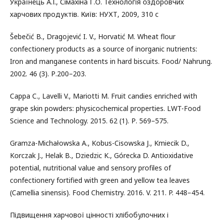
Українець А.І., Сімахіна Г.О. Технологія оздоровчих
харчових продуктів. Київ: НУХТ, 2009, 310 с
Šebečić B., Dragojević I. V., Horvatić M. Wheat flour
confectionery products as a source of inorganic nutrients:
Iron and manganese contents in hard biscuits. Food/ Nahrung.
2002. 46 (3). Р.200–203.
Cappa C., Lavelli V., Mariotti M. Fruit candies enriched with
grape skin powders: physicochemical properties. LWT-Food
Science and Technology. 2015. 62 (1). Р. 569–575.
Gramza-Michałowska A., Kobus-Cisowska J., Kmiecik D.,
Korczak J., Helak B., Dziedzic K., Górecka D. Antioxidative
potential, nutritional value and sensory profiles of
confectionery fortified with green and yellow tea leaves
(Camellia sinensis). Food Chemistry. 2016. V. 211. P. 448–454.
Підвищення харчової цінності хлібобулочних і