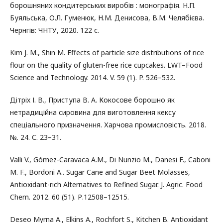
борошняних кондитерських виробів : монографія. Н.П.
Буяльська, О.Л. Гуменюк, Н.М. Денисова, В.М. Челябієва.
Чернгів: ЧНТУ, 2020. 122 с.
Kim J. M., Shin M. Effects of particle size distributions of rice
flour on the quality of gluten-free rice cupcakes. LWT–Food
Science and Technology. 2014. V. 59 (1). P. 526–532.
Дітріх І. В., Приступа В. А. Кокосове борошно як
нетрадиційна сировина для виготовлення кексу
спеціального призначення. Харчова промисловість. 2018.
№. 24. С. 23–31.
Valli V., Gómez-Caravaca A.М., Di Nunzio M., Danesi F., Caboni
M. F., Bordoni A.. Sugar Cane and Sugar Beet Molasses,
Antioxidant-rich Alternatives to Refined Sugar. J. Agric. Food
Chem. 2012. 60 (51). Р.12508–12515.
Deseo Myrna A., Elkins A., Rochfort S., Kitchen B. Antioxidant