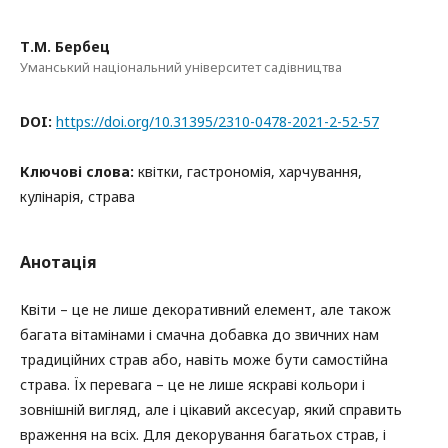
Т.М. Бербец
Уманський національний університет садівництва
DOI:
https://doi.org/10.31395/2310-0478-2021-2-52-57
Ключові слова:
квітки, гастрономія, харчування,
кулінарія, страва
Анотація
Квіти – це не лише декоративний елемент, але також
багата вітамінами і смачна добавка до звичних нам
традиційних страв або, навіть може бути самостійна
страва. Їх перевага – це не лише яскраві кольори і
зовнішній вигляд, але і цікавий аксесуар, який справить
враження на всіх. Для декорування багатьох страв, і