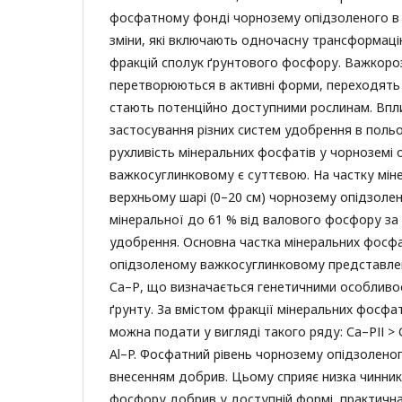
фосфатному фонді чорнозему опідзоленого в 
зміни, які включають одночасну трансформацію
фракцій сполук ґрунтового фосфору. Важкоро
перетворюються в активні форми, переходять 
стають потенційно доступними рослинам. Впл
застосування різних систем удобрення в польові
рухливість мінеральних фосфатів у чорноземі
важкосуглинковому є суттєвою. На частку мін
верхньому шарі (0–20 см) чорнозему опідзоле
мінеральної до 61 % від валового фосфору за 
удобрення. Основна частка мінеральних фосфа
опідзоленому важкосуглинковому представле
Са–Р, що визначається генетичними особливо
ґрунту. За вмістом фракції мінеральних фосфат
можна подати у вигляді такого ряду: Са–РІІ > С
Al–P. Фосфатний рівень чорнозему опідзолен
внесенням добрив. Цьому сприяє низка чинникі
фосфору добрив у доступній формі, практична 