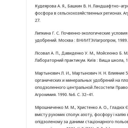
Кудеярова А. Я., Башкин В. Н. Ландшафтно–аг
фосфора в сельскохозяйственных регионах. Агр
27.
Липкина Г. С. Почвенно-экологические условия
удобрений. Москва : ВНИИТЭИагропром, 1989. 
Лісовал А. П., Давиденко У. М., Мойсеєнко Б. М.
Лабораторний практикум. Київ : Вища школа, 19
Мартынович Л. И., Мартынович Н. Н. Влияние 
органических и минеральных удобрений на п
оподзоленного центральной Лесостепи Право
Агрохимия. 1990. №6. С. 32–41.
Мірошниченко М. М., Христенко А. О., Гладкіх Є
вмісту рухомих сполук азоту, фосфору і калію 
опідзоленому за даними стаціонарного польов