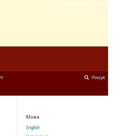
Зареєструватися
Увійти
ті
Пошук
Мова
English