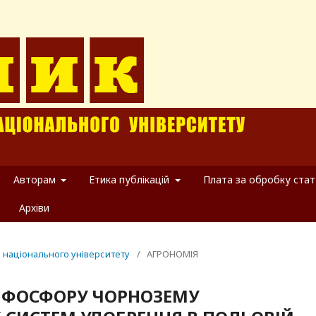
Авторам
Етика публікацій
Плата за обробку стат
Архіви
о національного університету
/
АГРОНОМІЯ
 ФОСФОРУ ЧОРНОЗЕМУ