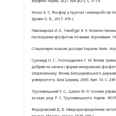
аграрної науки. 2021. №8 (821). С. 5–14.
Носко Б. С. Фосфор у ґрунтах і землеробстві Ук
Бровін О. В., 2017. 476 с.
Пивоварова И. Е., Гинзбург К. Е. Количествен
поглощения фосфатов почвами. Агрохимия. 198
Стаціонарні польові досліди України. Київ : Агр
Сухомуд О. Г., Господаренко Г. М. Вплив трив
добрив на запаси і форми мінеральних фосфаті
опідзоленому. Вісник Білоцерківського держа
університету. Біла Церква, 2000. Вип. 10. С. 249
Трускавецький Р. С., Цапко Ю. Л. Основи управ
за наук. ред. Р. С. Трускавецького. Харків : ФОП 
Федоровский Д. В. Микрораспределение пита
почвах. Москва : Наука, 1979. 190 с.