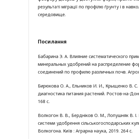
результаті міграції по профілю ґрунту і в нав
середовище.
Посилання
Бабарина Э. А. Влияние систематического при
минеральных удобрений на распределение ф
соединений по профилю различных почв. Агрохи
Бирюкова О. А., Ельников И. И., Крыщенко В. С
диагностика питания растений. Ростов-на-Дон
168 с.
Волкогон В. В., Бердніков О. М., Лопушняк В. І.
системи удобрення сільськогосподарських культ
Волкогона. Київ : Аграрна наука, 2019. 264 с.