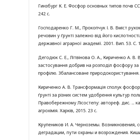
Гинзбург К. Е. Фосфор основных типов почв СС
242 с.
Господаренко Г. М., Прокопчук І. В. Вміст ру
речовин у ґрунті залежно від його кислотності.
державної аграрної академії. 2001. Вип. 53. С. 
Дегодюк С. Е., Літвінова О. А., Кириченко А. В.
застосування добрив на розподіл фосфору за
профілю. Збалансоване природокористування. 2
Кириченко А. В. Трансформація сполук фосфор
ґрунті за різних систем удобрення культур пол
Правобережному Лісостепу: автореф. дис. ... канд
агрохімія. Харків, 2015. 23 с.
Крупеников И. А. Черноземы. Возникновения, 
деградации, пути охраны и возрождения. Кишин