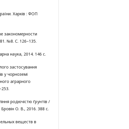
раїни. Харків : ФОП
ные закономерности
1. №8. С. 126–135.
арна наука, 2014. 146 с.
алого застосування
в у чорноземі
вного аграрного
–253.
ління родючістю ґрунтів /
Бровін О. В., 2016. 388 с.
тельных веществ в