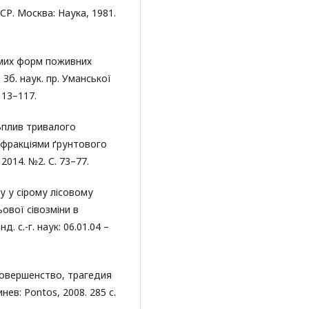
СР. Москва: Наука, 1981.
хомих форм поживних
 Зб. наук. пр. Уманської
113–117.
 Вплив тривалого
 фракціями ґрунтового
014. №2. С. 73–77.
у у сірому лісовому
ьової сівозміни в
. с.-г. наук: 06.01.04 –
совершенство, трагедия
ев: Pontos, 2008. 285 с.