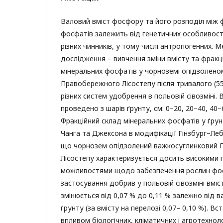
Валовий вміст фосфору та його розподіл між 
фосфатів залежить від генетичних особливост
різних чинників, у тому числі антропогенних.
дослідження – вивчення зміни вмісту та фракц
мінеральних фосфатів у чорноземі опідзолен
Правобережного Лісостепу після тривалого (55
різних систем удобрення в польовій сівозміні. 
проведено з шарів ґрунту, см: 0–20, 20–40, 40–
Фракційний склад мінеральних фосфатів у ґру
Чанга та Джексона в модифікації Гінзбург–Ле
що чорнозем опідзолений важкосуглинковий
Лісостепу характеризується досить високими 
можливостями щодо забезпечення рослин фос
застосування добрив у польовій сівозміні вмі
змінюється від 0,07 % до 0,11 % залежно від в
ґрунту (за вмісту на перелозі 0,07– 0,10 %). В
впливом біологічних, кліматичних і агротехноло