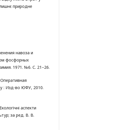
колишнє природне
менения навоза и
орм фосфорных
мия. 1971. №6. С. 21–26.
. Оперативная
у : Изд-во ЮФУ, 2010.
 Екологічні аспекти
ур; за ред. В. В.