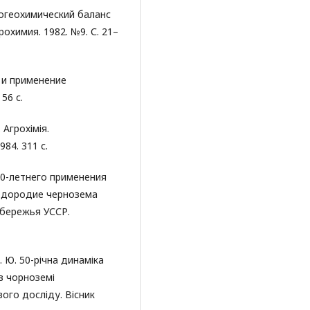
рогеохимический баланс
охимия. 1982. №9. С. 21–
 и применение
56 с.
 Агрохімія.
84. 311 с.
50-летнего применения
лодородие чернозема
бережья УССР.
. Ю. 50-річна динаміка
в чорноземі
ого досліду. Вісник