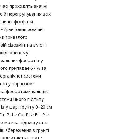
часі проходять значні
 й перегрупування всіх
зчинні фосфати
у ґрунтовий розчин і
ив тривалого
й сівозміні на вміст і
 опідзоленому
еральних фосфатів у
ного припадає 67 % за
органічної системи
тів у чорноземі
на фосфатами кальцію
стями цього підтипу
ів у шарі ґрунту 0–20 см
а–РІІІ > Са–РІ > Fe–P >
ого можна підвищувати
в: збереження в ґрунті
відсутність втрат у