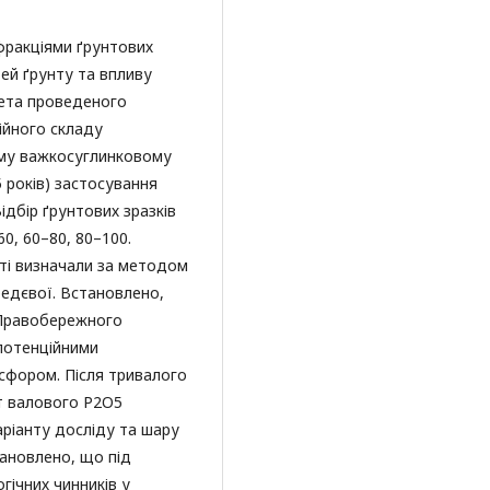
фракціями ґрунтових
ей ґрунту та впливу
 Мета проведеного
ійного складу
ому важкосуглинковому
 років) застосування
Відбір ґрунтових зразків
60, 60–80, 80–100.
нті визначали за методом
бедєвої. Встановлено,
 Правобережного
потенційними
фором. Після тривалого
ст валового P2O5
аріанту досліду та шару
становлено, що під
гічних чинників у