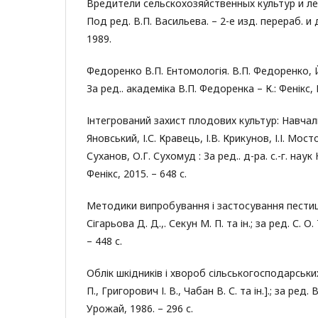
Вредители сельскохозяйственных культур и лес
Под ред. В.П. Васильева. – 2-е изд. перераб. и 
1989.
Федоренко В.П. Ентомологія. В.П. Федоренко, Й.
За ред.. академіка В.П. Федоренка – К.: Фенікс, 
Інтегрований захист плодових культур: Навчаль
Яновський, І.С. Кравець, І.В. Крикунов, І.І. Мост
Суханов, О.Г. Сухомуд : За ред.. д-ра. с.-г. наук 
Фенікс, 2015. – 648 с.
Методики випробування і застосування пестици
Сігарьова Д. Д.,. Секун М. П. та ін.; за ред. С. О.
– 448 с.
Облік шкідників і хвороб сільськогосподарськи
П., Григорович І. В., Чабан В. С. та ін.].; за ред. 
Урожай, 1986. – 296 с.