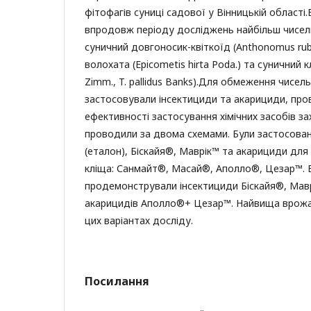
фітофагів суниці садової у Вінницькій області
впродовж періоду досліджень найбільш чисел
суничний довгоносик-квіткоїд (Anthonomus rubi
волохата (Epicometis hirta Poda.) та суничний к
Zimm., T. pallidus Banks).Для обмеження чисель
застосовували інсектициди та акарициди, про
ефективності застосування хімічних засобів з
проводили за двома схемами. Були застосован
(еталон), Біскайя®, Маврік™ та акарициди дл
кліща: Санмайт®, Масай®, Аполло®, Цезар™. 
продемонстрували інсектициди Біскайя®, Маврі
акарицидів Аполло®+ Цезар™. Найвища врожа
цих варіантах досліду.
Посилання