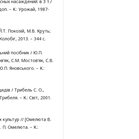
ных насаждений: в 3 т./
доп. – К.: Урожай, 1987-
Т. Покозій, М.В. Круть;
Колобіг, 2013. – 344 с.
ний посібник / Ю.П.
ов’як, С.М. Мостов’як, С.В.
Ю.П. Яновського. – К.:
дів / Трибель С. О.,
 Трибеля. – К.: Світ, 2001.
х культур // [Омелюта В.
В. П. Омелюта. – К.: