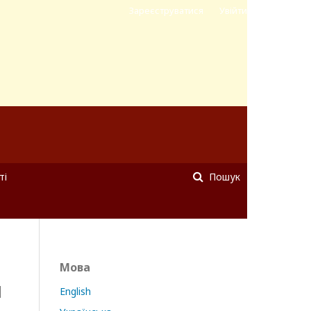
Зареєструватися
Увійти
ті
Пошук
Мова
І
English