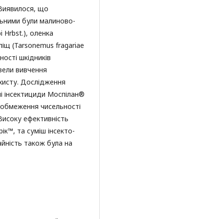
.Виявилося, що
ьними були малиново-
 Hrbst.), оленка
ліщ (Tarsonemus fragariae
ності шкідників
вели вивчення
ахисту. Дослідження
і інсектициди Моспілан®
я обмеження чисельності
Високу ефективність
к™, та суміш інсекто-
йність також була на