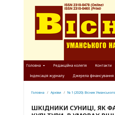
Головна
Редакційна колегія
Контакти
Індексація журналу
Джерела фінансування
Головна
/
Архіви
/
№ 1 (2020): Вісник Уманськог
ШКІДНИКИ СУНИЦІ, ЯК 