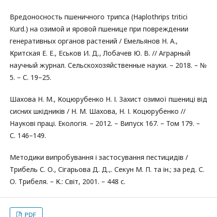
Вредоносность пшеничного трипса (Haplothrips tritici
Kurd.) на озимой и яровой пшенице при повреждении
генеративных органов растений / Емельянов Н. А.,
Критская Е. Е., Еськов И. Д., Лобачев Ю. В. // Аграрный
научный журнал. Сельскохозяйственные науки. – 2018. – №
5. – С. 19–25.
Шахова Н. М., Коцюрубенко Н. І. Захист озимої пшениці від
сисних шкідників / Н. М. Шахова, Н. І. Коцюрубенко //
Наукові праці. Екологія. – 2012. – Випуск 167. – Том 179. –
С. 146–149.
Методики випробування і застосування пестицидів /
Трибель С. О., Сігарьова Д. Д.,. Секун М. П. та ін.; за ред. С.
О. Трибеля. – К.: Світ, 2001. – 448 с.
PDF