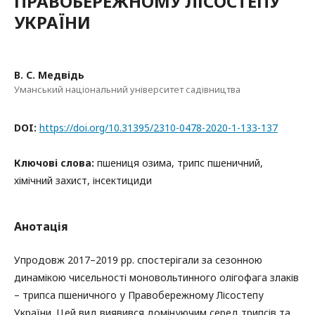
ПРАВОБЕРЕЖНОМУ ЛІСОСТЕПУ
УКРАЇНИ
В. С. Медвідь
Уманський національний університет садівництва
DOI:
https://doi.org/10.31395/2310-0478-2020-1-133-137
Ключові слова:
пшениця озима, трипс пшеничний,
хімічний захист, інсектициди
Анотація
Упродовж 2017–2019 рр. спостерігали за сезонною
динамікою чисельності моновольтинного олігофага злаків
– трипса пшеничного у Правобережному Лісостепу
України. Цей вид виявився домінуючим серед трипсів та