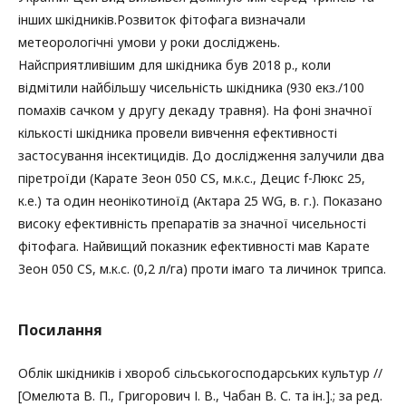
інших шкідників.Розвиток фітофага визначали
метеорологічні умови у роки досліджень.
Найсприятливішим для шкідника був 2018 р., коли
відмітили найбільшу чисельність шкідника (930 екз./100
помахів сачком у другу декаду травня). На фоні значної
кількості шкідника провели вивчення ефективності
застосування інсектицидів. До дослідження залучили два
піретроїди (Карате Зеон 050 CS, м.к.с., Децис f-Люкс 25,
к.е.) та один неонікотиноїд (Актара 25 WG, в. г.). Показано
високу ефективність препаратів за значної чисельності
фітофага. Найвищий показник ефективності мав Карате
Зеон 050 CS, м.к.с. (0,2 л/га) проти імаго та личинок трипса.
Посилання
Облік шкідників і хвороб сільськогосподарських культур //
[Омелюта В. П., Григорович І. В., Чабан В. С. та ін.].; за ред.