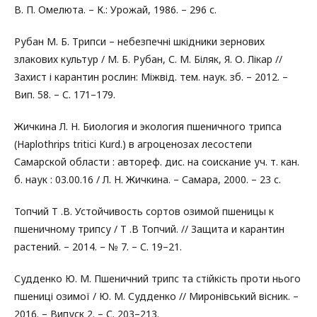
В. П. Омелюта. – К.: Урожай, 1986. – 296 с.
Рубан М. Б. Трипси – небезпечні шкідники зернових
злакових культур / М. Б. Рубан, С. М. Біляк, Я. О. Лікар //
Захист і карантин рослин: Міжвід. тем. наук. зб. – 2012. –
Вип. 58. – С. 171–179.
Жичкина Л. Н. Биология и экология пшеничного трипса
(Haplothrips tritici Kurd.) в агроценозах лесостепи
Самарской области : автореф. дис. на соискание уч. т. кан.
б. наук : 03.00.16 / Л. Н. Жичкина. – Самара, 2000. – 23 с.
Топчий Т .В. Устойчивость сортов озимой пшеницы к
пшеничному трипсу / Т .В Топчий. // Защита и карантин
растений. – 2014. – № 7. – С. 19–21.
Судденко Ю. М. Пшеничний трипс та стійкість проти нього
пшениці озимої / Ю. М. Судденко // Миронівський вісник. –
2016. – Випуск 2. – С. 203–213.