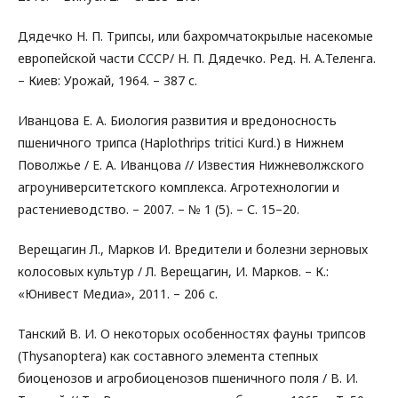
Дядечко Н. П. Трипсы, или бахромчатокрылые насекомые
европейской части СССР/ Н. П. Дядечко. Ред. Н. А.Теленга.
– Киев: Урожай, 1964. – 387 с.
Иванцова Е. А. Биология развития и вредоносность
пшеничного трипса (Haplothrips tritici Kurd.) в Нижнем
Поволжье / Е. А. Иванцова // Известия Нижневолжского
агроуниверситетского комплекса. Агротехнологии и
растениеводство. – 2007. – № 1 (5). – С. 15–20.
Верещагин Л., Марков И. Вредители и болезни зерновых
колосовых культур / Л. Верещагин, И. Марков. – К.:
«Юнивест Медиа», 2011. – 206 с.
Танский В. И. О некоторых особенностях фауны трипсов
(Thysanoptera) как составного элемента степных
биоценозов и агробиоценозов пшеничного поля / В. И.