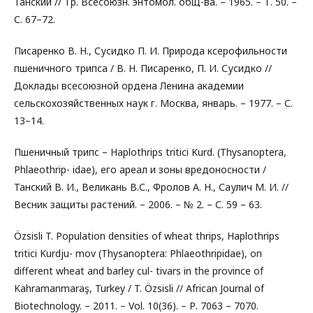
Танский // Тр. Всесоюзн. энтомол. общ-ва. – 1965. – Т. 50. –
С. 67–72.
Писаренко В. Н., Сусидко П. И. Природа ксерофильности
пшеничного трипса / В. Н. Писаренко, П. И. Сусидко //
Доклады всесоюзной ордена Ленина академии
сельскохозяйственных наук г. Москва, январь. – 1977. – С.
13–14.
Пшеничный трипс – Haplothrips tritici Kurd. (Thysanoptera,
Phlaeothrip- idae), его ареал и зоны вредоносности /
Танский В. И., Великань В.С., Фролов А. Н., Саулич М. И. //
Весник защиты растений. – 2006. – № 2. – С. 59 – 63.
Özsisli T. Population densities of wheat thrips, Haplothrips
tritici Kurdju- mov (Thysanoptera: Phlaeothripidae), on
different wheat and barley cul- tivars in the province of
Kahramanmaraş, Turkey / T. Özsisli // African Journal of
Biotechnology. – 2011. – Vol. 10(36). – Р. 7063 – 7070.