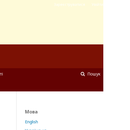
Зареєструватися
Увійти
ті
Пошук
Мова
English