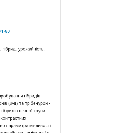
71-80
, гібрид, урожайність,
пробування гібридів
нів (IMI) та трібенурон -
 гібридів певної групи
у контрастних
но параметри мінливості
рожайність, вміст олії в