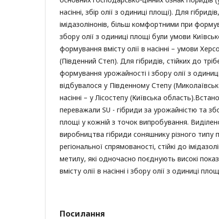
насінні, збір олії з одиниці площі). Для гібридів
імідазолінонів, більш комфортними при формув
збору олії з одиниці площі були умови Київсько
формування вмісту олії в насінні – умови Херс
(Південний Степ). Для гібридів, стійких до трі
формування урожайності і збору олії з одини
відбувалося у Південному Степу (Миколаївська 
насінні – у Лісостепу (Київська область).Встан
переважали SU - гібриди за урожайністю та збо
площі у кожній з точок випробування. Виділен
виробництва гібриди соняшнику різного типу п
регіональної спрямованості, стійкі до імідазолі
метилу, які одночасно поєднують високі пока
вмісту олії в насінні і збору олії з одиниці площ
Посилання