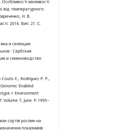
. Особливості мінливості
жно від температурного
Кириченко, Н. В.
ті. 2016. Вип. 21. С.
тика и селекция
ьков : Сербская
ция и семеноводство
a Couto E., Rodríguez Р. Р.,
J. Genomic-Enabled
notype × Environment
. Volume 7, June. P. 1995–
изи сортів рослин на
изначення показників