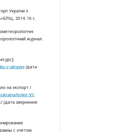
орії України з
»БЛІЦ, 2014. 16 с.
рометеорологічні
теорологічний журнал.
есурс]:
ku-v-ukrayini
(дата
ло на экспорт /
/ukraina/bolee-95-
t/ (дата звернення:
йонирование
краины с учетом