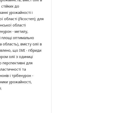
, стійких до
анні урожайності і
ї області (Лісостеп); для
онської області
бенурон - метилу,
ці площі оптимально
область), вмісту олії в
овлено, що IMI - гібриди
ром олії з одиниці
о перспективні для
ластичності та
нонів і трібенурон -
зники урожайності,
і.