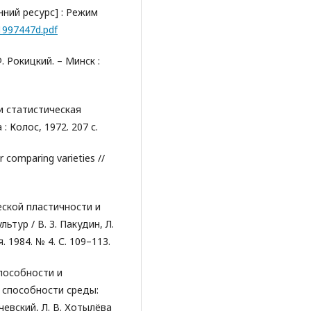
нний ресурс] : Режим
1997447d.pdf
. Рокицкий. – Минск :
и статистическая
: Колос, 1972. 207 с.
or comparing varieties //
ческой пластичности и
тур / В. З. Пакудин, Л.
 1984. № 4. С. 109–113.
пособности и
способности среды:
чевский, Л. В. Хотылёва