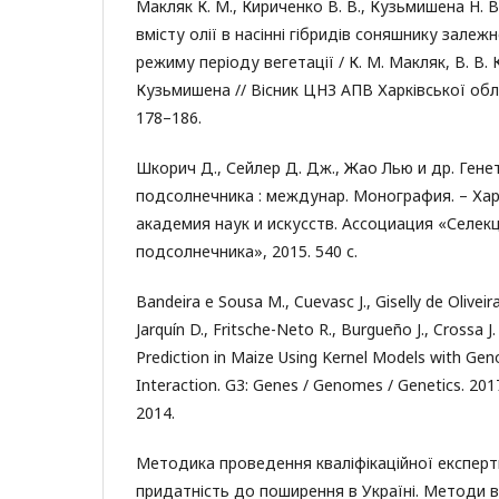
Макляк К. М., Кириченко В. В., Кузьмишена Н. В
вмісту олії в насінні гібридів соняшнику зале
режиму періоду вегетації / К. М. Макляк, В. В. 
Кузьмишена // Вісник ЦНЗ АПВ Харківської облас
178–186.
Шкорич Д., Сейлер Д. Дж., Жао Лью и др. Гене
подсолнечника : междунар. Монография. – Хар
академия наук и искусств. Ассоциация «Селек
подсолнечника», 2015. 540 с.
Bandeira e Sousa M., Cuevasс J., Giselly de Oliveir
Jarquín D., Fritsche-Neto R., Burgueño J., Crossa 
Prediction in Maize Using Kernel Models with Ge
Interaction. G3: Genes / Genomes / Genetics. 2017
2014.
Методика проведення кваліфікаційної експерт
придатність до поширення в Україні. Методи в