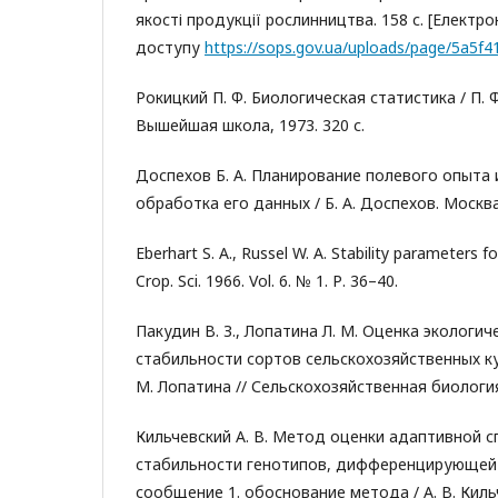
якості продукції рослинництва. 158 с. [Електро
доступу
https://sops.gov.ua/uploads/page/5a5f4
Рокицкий П. Ф. Биологическая статистика / П. Ф
Вышейшая школа, 1973. 320 с.
Доспехов Б. А. Планирование полевого опыта 
обработка его данных / Б. А. Доспехов. Москва 
Eberhart S. A., Russel W. A. Stability parameters f
Crop. Sci. 1966. Vol. 6. № 1. Р. 36–40.
Пакудин В. З., Лопатина Л. М. Оценка экологи
стабильности сортов сельскохозяйственных куль
М. Лопатина // Сельскохозяйственная биология.
Кильчевский А. В. Метод оценки адаптивной с
стабильности генотипов, дифференцирующей 
сообщение 1. обоснование метода / А. В. Киль