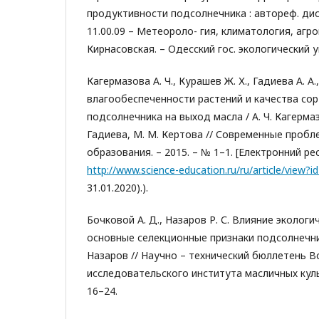
продуктивности подсолнечника : автореф. дис. 
11.00.09 – Метеороло- гия, климатология, агро
Кирнасовская. – Одесский гос. экологический ун
Кагермазова А. Ч., Курашев Ж. Х., Гадиева А. А
влагообеспеченности растений и качества со
подсолнечника на выход масла / А. Ч. Кагермазо
Гадиева, М. М. Кертова // Современные пробл
образования. – 2015. – № 1–1. [Електронний ре
http://www.science-education.ru/ru/article/view?
31.01.2020).).
Бочковой А. Д., Назаров Р. С. Влияние экологи
основные селекционные признаки подсолнечника
Назаров // Научно – технический бюллетень В
исследовательского института масличных культу
16–24.