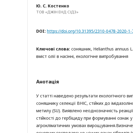
Ю. С. Костенко
ТОВ «ДЖІН ЕНД СІДЗ»
DOI:
https://doi.org/10.31395/2310-0478-2020-1-
Ключові слова:
соняшник, Heliаnthus аnnuus L.
вміст олії в насінні, екологічне випробування
Анотація
У статті наведено результати екологічного ви
соняшнику селекції ВНІС, стійких до імідазоліно
метилу (SU). Виявлено неоднозначність реакції
стійкості до гербіциду при формуванні ознак 
агрокліматичних умовах вирощування.Визначе
основних господарсько-цінних ознак гібридів (у