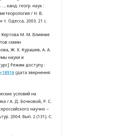
… канд. геогр. наук :
метеорология / Н. В.
-т. Одесса, 2003. 21 c.
., Кертова М. М. Влияние
ртов семян
ва, Ж. Х. Курашев, А. А.
емы науки и
сурс] Режим доступу :
id=18916
(дата звернення:
ческих условий на
 / А. Д. Бочковой, Р. С.
сероссийского научно –
р. 2004. Вып. 2 (131). С.