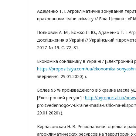
Адаменко Т. І. Агрокліматичне зонування терит
врахованням зміни клімату // Біла Церква : «РІА
Польовий А. М., Божко Л. Ю., Адаменко Т. І. Аг
дослідження в Україні // Український гідроме
2017. № 19. С. 72–81.
Економіка соняшнику в Україні / [Електронний р
https://propozitsiya.com/ua/ekonomika-sonyashni
звернення: 29.01.2020).).
Более 95 % произведеного в Украине масла уш
[Електронний ресурс] :
http://agroportal.ua/news
proizvedennogo-v-ukraine-masla-ushlo-na-ekspor
29.01.2020).).
Кирнасовская Н. В. Региональная оценка и ра
агроклиматических ресурсов на территории У