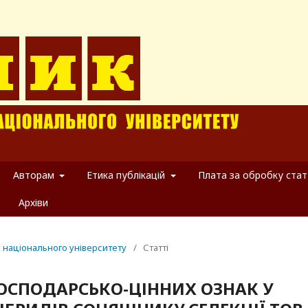
Авторам
Етика публікацій
Плата за обробку стат
Архіви
о національного університету
/
Статті
ОСПОДАРСЬКО-ЦІННИХ ОЗНАК У