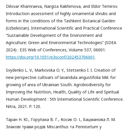
Dilovar Khamraeva, Nargiza Rakhimova, and Eldor Temirov.
Introduction assessment of highly ornamental shrubs and
forms in the conditions of the Tashkent Botanical Garden
(Uzbekistan). International Scientific and Practical Conference
“Sustainable Development of the Environment and
Agriculture: Green and Environmental Technologies” (SDEA
2024) : E3S Web of Conferences, Volume 537, 06001.
https://doi.org/10.1051/e3sconf/202453706001
.
Svydenko L. V., Markovska O. Y., Stetsenko I. I. Сreation of
new perspective cultivars of lavandula angustifolia Miil. for
growing of area of Ukrainian South. Agrobiodiversity for
Improving the Nutrition, Health, Quality of Life and Spiritual
Human Development : 5th International Scientific Conference.
Nitra, 2021. P. 120.
Таран Н. Ю., Горупаха В. Г., Косик О. І., Бацманова Л. М.
Злакові трави родів Miscanthus та Pennisetum у