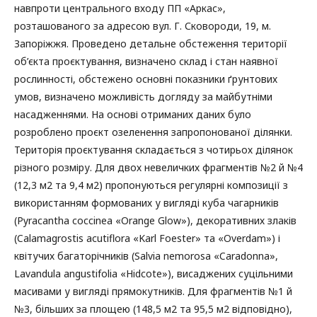
навпроти центрального входу ПП «Аркас»,
розташованого за адресою вул. Г. Сковороди, 19, м.
Запоріжжя. Проведено детальне обстеження території
об’єкта проєктування, визначено склад і стан наявної
рослинності, обстежено основні показники ґрунтових
умов, визначено можливість догляду за майбутніми
насадженнями. На основі отриманих даних було
розроблено проєкт озеленення запропонованої ділянки.
Територія проєктування складається з чотирьох ділянок
різного розміру. Для двох невеличких фрагментів №2 й №4
(12,3 м2 та 9,4 м2) пропонуються регулярні композиції з
використанням формованих у вигляді куба чагарників
(Pyracantha coccinea «Orange Glow»), декоративних злаків
(Calamagrostis acutiflora «Karl Foester» та «Overdam») і
квітучих багаторічників (Salvia nemorosa «Caradonna»,
Lavandula angustifolia «Hidcote»), висаджених суцільними
масивами у вигляді прямокутників. Для фрагментів №1 й
№3, більших за площею (148,5 м2 та 95,5 м2 відповідно),