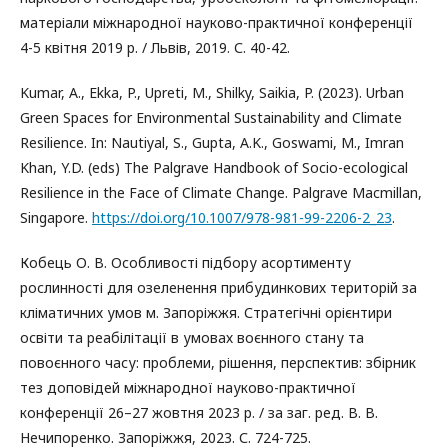
матеріали міжнародної науково-практичної конференції
4-5 квітня 2019 р. / Львів, 2019. С. 40-42.
Kumar, A., Ekka, P., Upreti, M., Shilky, Saikia, P. (2023). Urban
Green Spaces for Environmental Sustainability and Climate
Resilience. In: Nautiyal, S., Gupta, A.K., Goswami, M., Imran
Khan, Y.D. (eds) The Palgrave Handbook of Socio-ecological
Resilience in the Face of Climate Change. Palgrave Macmillan,
Singapore.
https://doi.org/10.1007/978-981-99-2206-2_23
.
Кобець О. В. Особливості підбору асортименту
рослинності для озеленення прибудинкових територій за
кліматичних умов м. Запоріжжя. Стратегічні орієнтири
освіти та реабілітації в умовах воєнного стану та
повоєнного часу: проблеми, рішення, перспектив: збірник
тез доповідей міжнародної науково-практичної
конференції 26–27 жовтня 2023 р. / за заг. ред. В. В.
Нечипоренко. Запоріжжя, 2023. С. 724-725.