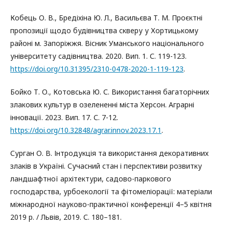
Кобець О. В., Бредіхіна Ю. Л., Васильєва Т. М. Проєктні
пропозиції щодо будівництва скверу у Хортицькому
районі м. Запоріжжя. Вісник Уманського національного
університету садівництва. 2020. Вип. 1. С. 119-123.
https://doi.org/10.31395/2310-0478-2020-1-119-123
.
Бойко Т. О., Котовська Ю. С. Використання багаторічних
злакових культур в озелененні міста Херсон. Аграрні
інновації. 2023. Вип. 17. С. 7-12.
https://doi.org/10.32848/agrar.innov.2023.17.1
.
Сурган О. В. Інтродукція та використання декоративних
злаків в Україні. Сучасний стан і перспективи розвитку
ландшафтної архітектури, садово-паркового
господарства, урбоекології та фітомеліорації: матеріали
міжнародної науково-практичної конференції 4–5 квітня
2019 р. / Львів, 2019. С. 180–181.