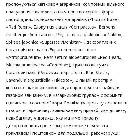
пропонуються квітково-чагарникові композиції вільного
планування з використанням новітніх сортів і форм
листопадних і вічнозелених чагарників (Photinia fraseri
«Red Robin», Euonymus alatus «Compactus», Berberis
thunbergii «Admiration», Physocarpus opulifolius «Diablo»,
Spiraea japonica «Superstar/Denistar»), декоративних
багаторічних злаків (Eupatorium maculatum
«Atropurpureum», Pennisetum alopecuroides «Red Head»,
Molinia arundinacea «Cordoba»), тривало квітучих
багаторічників (Perovskia atriplicifolia «Blue Steel»,
Lavandula angustifolia «Hidcote»). Вільний простір у
квітково-злакових композиціях пропонується зайняти
газоном звичайним, в чагарникових групах – оформити
підсипкою з соснової кори. Реалізація проєкту дозволить
створити гармонійну, врівноважену, привабливу ділянку,
невибагливу у догляді, яка матиме тривалу
декоративність протягом року і може слугувати
прикладом і поштовхом для подальшої реконструкції