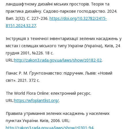
ландшафтному дизайні міських просторів. Теорія та
практика дизайну. Садово-паркове господарство. 2024.
Вип. 2(32). C. 227–236.
https://doi.org/10.32782/2415-
8151.2024.32.27
.
Інструкція з технічної інвентаризації зелених насаджень у
містах і селищах міського типу України (Україна), Київ, 24
грудня 2001, №226. 18 c.
URL:
http://zakon3.rada.gov.ua/laws/show/z0182-02
.
Панас Р. М. Ґрунтознавство: підручник. Львів: «Новий
світ». 2021. 372 с.
The World Flora Online: електронний ресурс.
URL:
https://wfoplantlist.org/
.
Правила утримання зелених насаджень у населених
пунктах України. Київ, 2006. URL:
http://zakon3.rada.gov.ua/laws/show/z0301-94
.