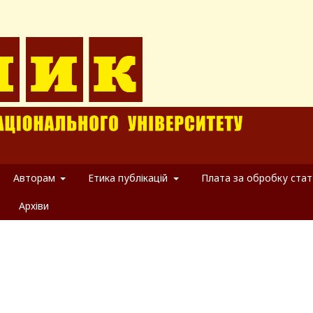
Авторам
Етика публікацій
Плата за обробку стат
Архіви