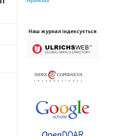
ІЇ
Українська
Наш журнал індексується