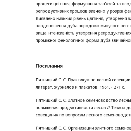
процеси цвітіння, формування зав'язей та пло
репродуктивних процесів вивчено у розрізі фен
Виявлено низький рівень цвітіння, утворення з
плодоношення дуба впродовж минулого вегет
вища інтенсивність утворення репродуктивних
проміжної фенологічної форми дуба звичайно
Посилання
Пятницкий С. С. Практикум по лесной селекции. 
литерат. журналов и плакатов, 1961. - 271 с.
Пятницкий С. С. Элитное семеноводство лесн
повышения продуктивности лесов // Тезисы 
совещания по вопросам лесного семеноводства. -
Пятницкий С. С. Организации элитного семено