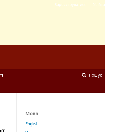
Зареєструватися
Увійти
ті
Пошук
Мова
English