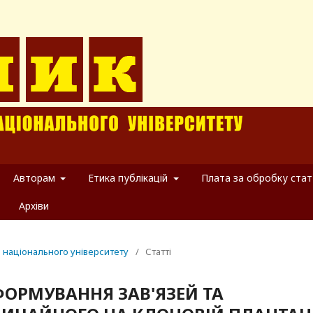
Авторам
Етика публікацій
Плата за обробку стат
Архіви
о національного університету
/
Статті
ФОРМУВАННЯ ЗАВ'ЯЗЕЙ ТА