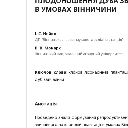
ПЛОДОНОШЕННЯ ДУБА ЗВ
В УМОВАХ ВІННИЧИНИ
І. С. Нейко
ДП "Вінницька лісова науково-дослідна станція"
В. В. Монарх
Вінницький національний аграрний університет
Ключові слова:
клонові лісонасіннєві плантац
дуб звичайний
Анотація
Проведено аналіз формування репродуктивних
звичайного на клоновій плантації в умовах Ві