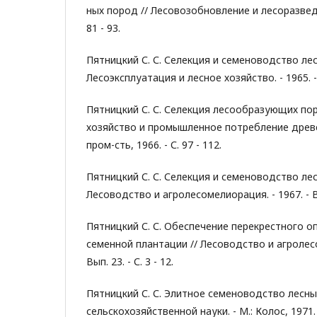
ных пород // Лесовозобновление и лесоразведение
81 - 93.
Пятницкий С. С. Селекция и семеноводство лес
Лесоэксплуатация и лесное хозяйство. - 1965. - №
Пятницкий С. С. Селекция лесообразующих пор
хозяйство и промышленное потребление древес
пром-сть, 1966. - С. 97 - 112.
Пятницкий С. С. Селекция и семеноводство лес
Лесоводство и агролесомелиорация. - 1967. - Вып.
Пятницкий С. С. Обеспечение перекрестного о
семенной плантации // Лесоводство и агролесо
Вып. 23. - С. 3 - 12.
Пятницкий С. С. Элитное семеноводство лесны
сельскохозяйственной науки. - М.: Колос, 1971. - 