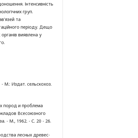
доношення. Інтенсивність
ологічних груп.
ав'язей та
аційного періоду. Дещо
 органів виявлена у
го.
- М.: Издат. сельскохоз.
ых пород и проблема
докладов Всесоюзного
 М., 1962. - С. 20 - 26.
водства лесных древес-