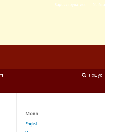
Зареєструватися
Увійти
ті
Пошук
Мова
English