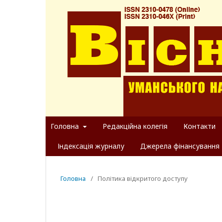
Головна
Редакційна колегія
Контакти
Індексація журналу
Джерела фінансування
Головна
/
Політика відкритого доступу