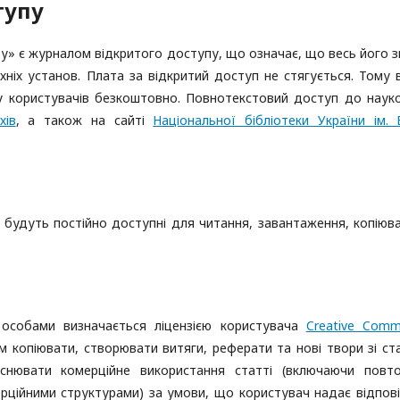
тупу
у» є журналом відкритого доступу, що означає, що весь його з
хніх установ. Плата за відкритий доступ не стягується. Тому 
ду користувачів безкоштовно. Повнотекстовий доступ до наук
хів
, а також на сайті
Національної бібліотеки України ім. В
і, будуть постійно доступні для читання, завантаження, копіюв
 особами визначається ліцензією користувача
Creative Com
м копіювати, створювати витяги, реферати та нові твори зі ста
снювати комерційне використання статті (включаючи повт
рційними структурами) за умови, що користувач надає відпов