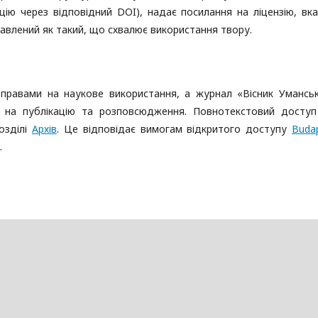
цію через відповідний DOI), надає посилання на ліцензію, вка
ставлений як такий, що схвалює використання твору.
 правами на наукове використання, а журнал «Вісник Умансь
а на публікацію та розповсюдження. Повнотекстовий досту
озділі
Архів
. Це відповідає вимогам відкритого доступу
Buda
.