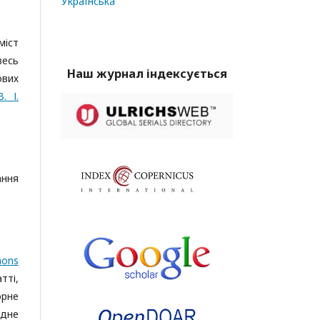
Українська
міст
весь
Наш журнал індексується
ових
. І.
ання
mons
тті,
орне
ідне