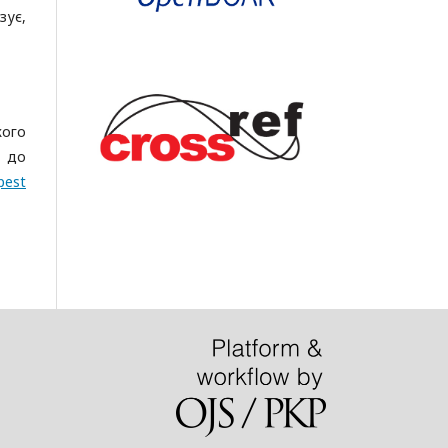
зує,
кого
п до
pest