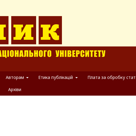
Авторам
Етика публікацій
Плата за обробку стат
Архіви