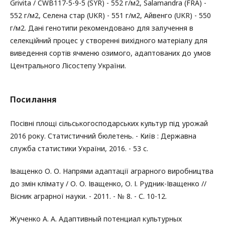
Grivita / CWB117-5-9-5 (SYR) - 552 г/м2, Salamandra (FRA) -
552 г/м2, Селена стар (UKR) - 551 г/м2, Айвенго (UKR) - 550
г/м2. Дані генотипи рекомендовано для залучення в
селекційний процес у створенні вихідного матеріалу для
виведення сортів ячменю озимого, адаптованих до умов
Центрального Лісостепу України.
Посилання
Посівні площі сільськогосподарських культур під урожай
2016 року. Статистичний бюлетень. - Київ : Державна
служба статистики України, 2016. - 53 c.
Іващенко О. О. Напрями адаптації аграрного виробництва
до змін клімату / О. О. Іващенко, О. І. Рудник-Іващенко //
Вісник аграрної науки. - 2011. - № 8. - С. 10-12.
Жученко А. А. Адаптивный потенциал культурных