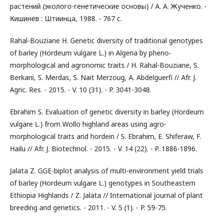
растений (эколого-генетические основы) / А. А. Жученко. -
Кишинев : Штиинца, 1988. - 767 с.
Rahal-Bouziane H. Genetic diversity of traditional genotypes
of barley (Hordeum vulgare L.) in Algeria by pheno-
morphological and agronomic traits / H. Rahal-Bouziane, S.
Berkani, S. Merdas, S. Nait Merzoug, A. Abdelguerfi // Afr. J.
Agric. Res. - 2015. - V. 10 (31). - P. 3041-3048.
Ebrahim S. Evaluation of genetic diversity in barley (Hordeum
vulgare L.) from Wollo highland areas using agro-
morphological traits and hordein / S. Ebrahim, E. Shiferaw, F.
Hailu // Afr. J. Biotechnol. - 2015. - V. 14 (22). - P. 1886-1896.
Jalata Z. GGE-biplot analysis of multi-environment yield trials
of barley (Hordeum vulgare L.) genotypes in Southeastern
Ethiopia Highlands / Z. Jalata // International journal of plant
breeding and genetics. - 2011. - V. 5 (1). - P. 59-75.