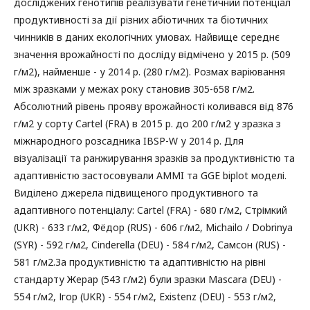
досліджених генотипів реалізувати генетичний потенціал
продуктивності за дії різних абіотичних та біотичних
чинників в даних екологічних умовах. Найвище середнє
значення врожайності по досліду відмічено у 2015 р. (509
г/м2), найменше - у 2014 р. (280 г/м2). Розмах варіювання
між зразками у межах року становив 305-658 г/м2.
Абсолютний рівень прояву врожайності коливався від 876
г/м2 у сорту Cartel (FRA) в 2015 р. до 200 г/м2 у зразка з
міжнародного розсадника IBSP-W у 2014 р. Для
візуалізації та ранжирування зразків за продуктивністю та
адаптивністю застосовували AMMI та GGE biplot моделі.
Виділено джерела підвищеного продуктивного та
адаптивного потенціалу: Cartel (FRA) - 680 г/м2, Стрімкий
(UKR) - 633 г/м2, Фёдор (RUS) - 606 г/м2, Michailo / Dobrinya
(SYR) - 592 г/м2, Cinderella (DEU) - 584 г/м2, Самсон (RUS) -
581 г/м2.За продуктивністю та адаптивністю на рівні
стандарту Жерар (543 г/м2) були зразки Mascara (DEU) -
554 г/м2, Ігор (UKR) - 554 г/м2, Existenz (DEU) - 553 г/м2,