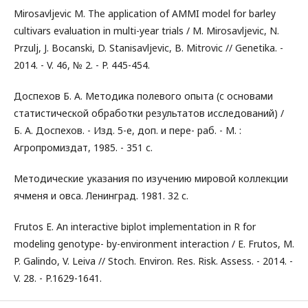
Mirosavljevic M. The application of AMMI model for barley
cultivars evaluation in multi-year trials / M. Mirosavljevic, N.
Przulj, J. Bocanski, D. Stanisavljevic, B. Mitrovic // Genetika. -
2014. - V. 46, № 2. - P. 445-454.
Доспехов Б. А. Методика полевого опыта (с основами
статистической обработки результатов исследований) /
Б. А. Доспехов. - Изд. 5-е, доп. и пере- раб. - М. :
Агропромиздат, 1985. - 351 с.
Методические указания по изучению мировой коллекции
ячменя и овса. Ленинград. 1981. 32 с.
Frutos E. An interactive biplot implementation in R for
modeling genotype- by-environment interaction / E. Frutos, M.
P. Galindo, V. Leiva // Stoch. Environ. Res. Risk. Assess. - 2014. -
V. 28. - P.1629-1641.