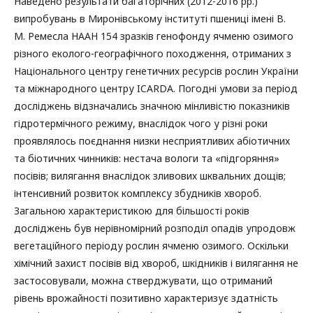
Наведено результати багаторічних (2012-2016 рр.)
випробувань в Миронівському інституті пшениці імені B.
М. Ремесла НААН 154 зразків генофонду ячменю озимого
різного еколого-географічного походження, отриманих з
Національного центру генетичних ресурсів рослин України
та міжнародного центру ICARDA. Погодні умови за період
досліджень відзначались значною мінливістю показників
гідротермічного режиму, внаслідок чого у різні роки
проявлялось поєднання низки несприятливих абіотичних
та біотичних чинників: нестача вологи та «підгоряння»
посівів; вилягання внаслідок зливових шквальних дощів;
інтенсивний розвиток комплексу збудників хвороб.
Загальною характеристикою для більшості років
досліджень був нерівномірний розподіл опадів упродовж
вегетаційного періоду рослин ячменю озимого. Оскільки
хімічний захист посівів від хвороб, шкідників і вилягання не
застосовували, можна стверджувати, що отриманий
рівень врожайності позитивно характеризує здатність