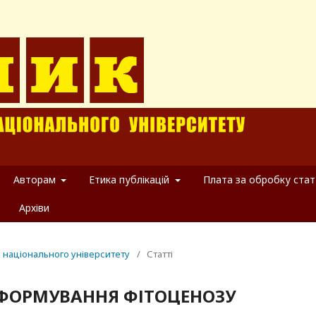
Авторам
Етика публікацій
Плата за обробку стат
Архіви
о національного університету
/
Статті
 ФОРМУВАННЯ ФІТОЦЕНОЗУ