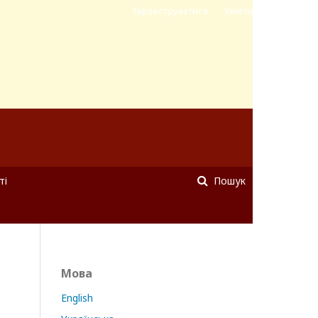
Зареєструватися
Увійти
ті
Пошук
Мова
English