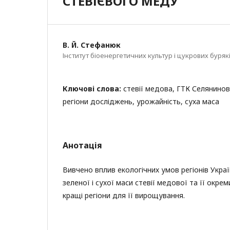
СТЕВІЄВОГО МЕДУ
В. Й. Стефанюк
Інститут біоенергетичних культур і цукрових буряк
Ключові слова:
стевії медова, ГТК Селянинова
регіони досліджень, урожайність, суха маса
Анотація
Вивчено вплив екологічних умов регіонів Укра
зеленої і сухої маси стевії медової та її окре
кращі регіони для її вирощування.