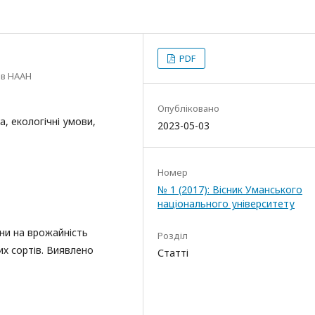
PDF
ів НААН
Опубліковано
, екологічні умови,
2023-05-03
Номер
№ 1 (2017): Вісник Уманського
національного університету
їни на врожайність
Розділ
мих сортів. Виявлено
Статті