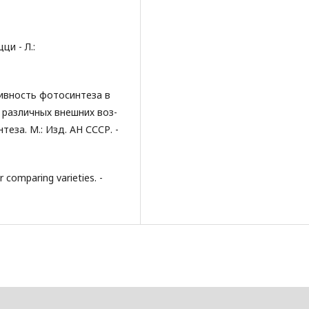
ци - Л.:
ивность фотосинтеза в
 различных внешних воз-
еза. М.: Изд. АН СССР. -
r comparing varieties. -