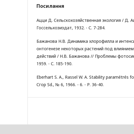
Посилання
Ацци Д. Сельскохозяйственная экология / Д. Ац
Госсельхозиздат, 1932. - С. 7-284.
Бажанова Н.В. Динамика хлорофилла и интенс
онтогенезе некоторых растений под влиянием
действий / Н.В. Бажанова // Проблемы фотосинт
1959. - С. 185-190.
Eberhart S. A., Rassel W. A. Stability paramétrés fo
Сгор Sd., № 6, 1966. - 6. - Р. 36-40.