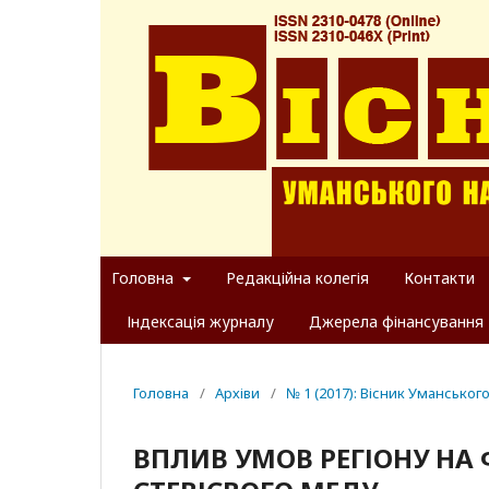
Головна
Редакційна колегія
Контакти
Індексація журналу
Джерела фінансування
Головна
/
Архіви
/
№ 1 (2017): Вісник Уманськог
ВПЛИВ УМОВ РЕГІОНУ НА