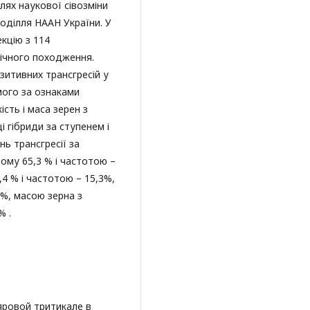
лях наукової сівозміни
Поділля НААН України. У
кцію з 114
фічного походження.
зитивних трансгресій у
мого за ознаками
сть і маса зерен з
і гібриди за ступенем і
нь трансгресії за
ому 65,3 % і частотою –
,4 % і частотою – 15,3%,
 %, масою зерна з
% .
яровой тритикале в