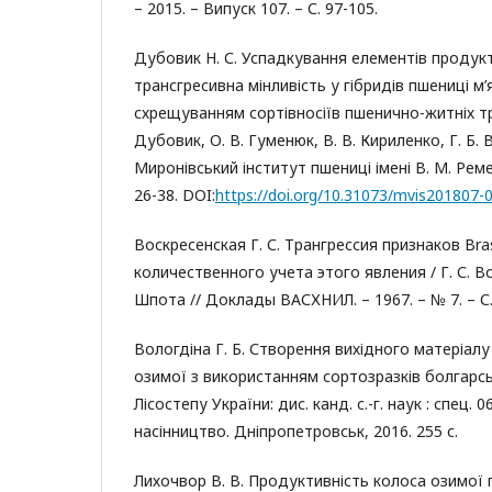
– 2015. – Випуск 107. – С. 97-105.
Дубовик Н. С. Успадкування елементів продукт
трансгресивна мінливість у гібридів пшениці м’
схрещуванням сортівносіїв пшенично-житніх тра
Дубовик, О. В. Гуменюк, В. В. Кириленко, Г. Б. 
Миронівський інститут пшениці імені В. М. Ремес
26-38. DOI:
https://doi.org/10.31073/mvis201807-
Воскресенская Г. С. Трангрессия признаков Bra
количественного учета этого явления / Г. С. Во
Шпота // Доклады ВАСХНИЛ. – 1967. – № 7. – С.
Вологдіна Г. Б. Створення вихідного матеріалу 
озимої з використанням сортозразків болгарсь
Лісостепу України: дис. канд. с.-г. наук : спец. 06
насінництво. Дніпропетровськ, 2016. 255 с.
Лихочвор В. В. Продуктивність колоса озимої п