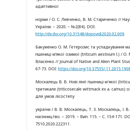
адаптивної
норми / О. С. Левченко, В. М. Стариченко // На
України. – 2020. – №2(84). DOI:
http://dx.doi.org/10.31548/dopovidi2020.02.009
.
Бакуменко О. М. Гетерозис та успадкування ма
пшениці м’якої озимої (triticum aestivum l.) / О. 
Власенко // Journal of Native and Alien Plant Stud
67-73. DOI:
https://doi.org/10.37555/.11.2015.190
Москалець В. В. Нові лінії пшениці м'якої (tritic
тритикале (triticosecale wittmack ex a. camus)
для умов лісостепу
україни / В. В. Москалець, Т. З. Москалець, І. В.
насінництво. – 2019. – Вип. 115. – С. 154-171. D
7510.2020.222311.