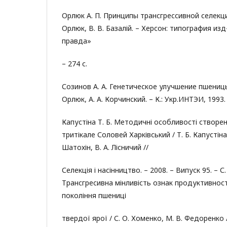
Орлюк А. П. Принципы трансгрессивной селекции
Орлюк, В. В. Базалій. – Херсон: типография из
правда»
– 274 с.
Созинов А. А. Генетическое улучшение пшеницы /
Орлюк, А. А. Корчинский. – К.: Укр.ИНТЭИ, 1993. 
Капустіна Т. Б. Методичні особливості створе
тритікале Соловей Харківський / Т. Б. Капустіна, 
Шатохін, В. А. Лісничий //
Селекція і насінництво. – 2008. – Випуск 95. – С.
Трансгресивна мінливість ознак продуктивност
покоління пшениці
твердої ярої / С. О. Хоменко, М. В. Федоренко /