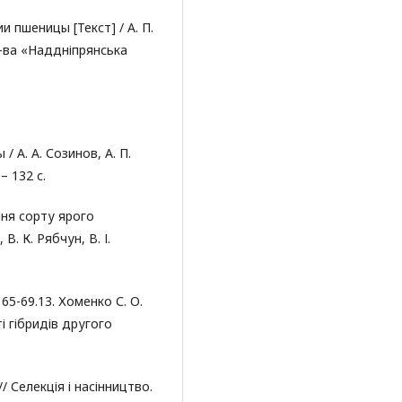
 пшеницы [Текст] / А. П.
д-ва «Наддніпрянська
 А. А. Созинов, А. П.
– 132 с.
ння сорту ярого
В. К. Рябчун, В. І.
 65-69.13. Хоменко С. О.
і гібридів другого
/ Селекція і насінництво.