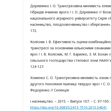
Деревянко І. О. Трансгресивна мінливість елем
гібридів ячменю ярого / І. О. Деревянко // Вісн
національного аграрного університету Серія «
насінництво, плодоовочівництво і зберігання». –
172.
Колісник І. В. Ефективність оцінки комбінаційн
трансгресії за основними кількісними ознакам
ярої / І. В. Колісник, М. Г. Барилко, З. М. Бохан
сільського господарства степової зони НААН Укр
124-127.
Хоменко С. О. Трансгресивна мінливість ознак 
другого покоління пшениці твердої ярої / С. О.
Федоренко // Селекція
і насінництво. – 2015. – Випуск 107. – С. 97-105.
https://doi.org/10.30835/2413-7510.2015.54041
.