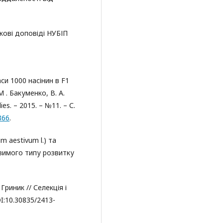
укові доповіді НУБІП
си 1000 насінин в F1
М . Бакуменко, В. А.
ies. – 2015. – №11. – С.
866
.
um aestivum l.) та
 озимого типу розвитку
 Гриник // Селекція і
OI:10.30835/2413-