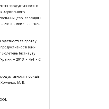
ентів продуктивності в
ик Харківського
Рослинництво, селекція і
 2018. – вип.1. – С. 165-
ої здатності та прояву
и продуктивності вики
 // Бюлетень Інституту
аїни. – 2013. – №4. – С.
продуктивності гібридів
 Хоменко, М. В.
 DOI: