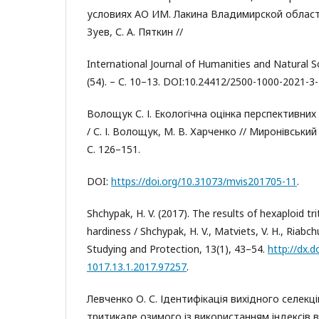
условиях АО ИМ. Лакина Владимирской области 
Зуев, С. А. Пяткин //
International Journal of Humanities and Natural Sc
(54). – С. 10–13. DOI:10.24412/2500-1000-2021-3-
Волощук С. І. Екологічна оцінка перспективних
/ С. І. Волощук, М. В. Харченко // Миронівський в
С. 126–151.
DOI:
https://doi.org/10.31073/mvis201705-11
.
Shchypak, H. V. (2017). The results of hexaploid tri
hardiness / Shchypak, H. V., Matviets, V. H., Riabchun
Studying and Protection, 13(1), 43–54.
http://dx.
1017.13.1.2017.97257
.
Левченко О. С. Ідентифікація вихідного селекц
тритикале озимого із використанням індексів в