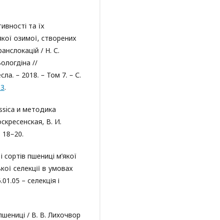
ивності та їх
якої озимої, створених
нслокацій / Н. С.
Вологдіна //
ла. – 2018. – Том 7. – С.
03
.
ssica и методика
скресенская, В. И.
 18–20.
і сортів пшениці м’якої
кої селекції в умовах
.01.05 – селекція і
шениці / В. В. Лихочвор