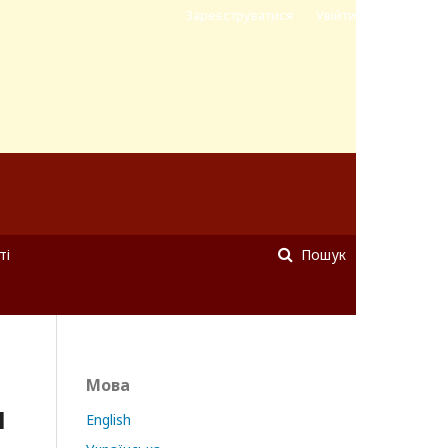
Зареєструватися
Увійти
ті
Пошук
Мова
И
English