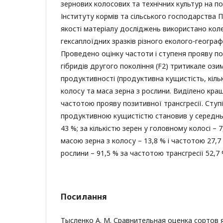
зернових колосових та технічних культур на по
Інституту кормів та сільського господарства 
якості матеріалу досліджень використано коле
гексаплоїдних зразків різного еколого-геогра
Проведено оцінку частоти і ступеня прояву по
гібридів другого покоління (F2) тритикале ози
продуктивності (продуктивна кущистість, кількі
колосу та маса зерна з рослини. Виділено кращ
частотою прояву позитивної трансгресії. Ступі
продуктивною кущистістю становив у середнь
43 %; за кількістю зерен у головному колосі – 7
масою зерна з колосу – 13,8 % і частотою 27,7
рослини – 91,5 % за частотою трансгресії 52,7 
Посилання
Тысленко А. М. Сравнительная оценка сортов 