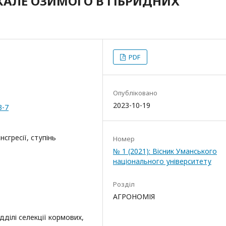
АЛЕ ОЗИМОГО В ГІБРИДНИХ
PDF
Опубліковано
2023-10-19
3-7
сгресії, ступінь
Номер
№ 1 (2021): Вісник Уманського
національного університету
Розділ
АГРОНОМІЯ
ділі селекції кормових,