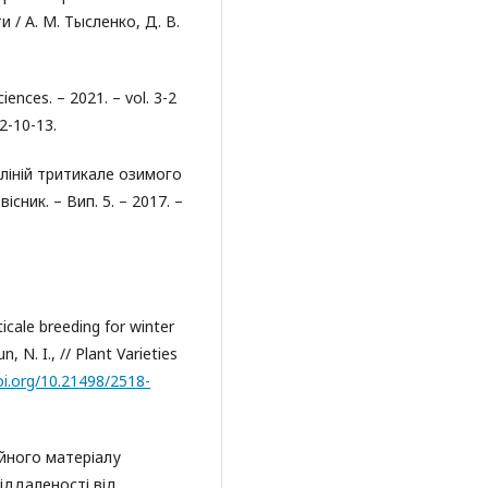
/ А. М. Тысленко, Д. В.
iences. – 2021. – vol. 3-2
2-10-13.
 ліній тритикале озимого
існик. – Вип. 5. – 2017. –
ticale breeding for winter
, N. I., // Plant Varieties
doi.org/10.21498/2518-
ійного матеріалу
іддаленості від