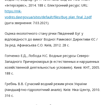
«Інтерсервіс», 2014. 188 с. Електронний ресурс: URL:
https://mk-
vodres.davr.gov.ua/sites/default/files/Bug_plan_final_2.pdf
(дата звернення: 7.03.2021).
Оцінка екологічного стану річки Південний Буг у
відповідності до вимог Водної Рамкової Директиви ЄС /
За ред. Афанасьєва С.О. Київ, 2012. 28 с.
Гопченко Е.Д., Лобода Н.С. Водные ресурсы Северо-
Западного Причерноморья (в естественных и нарушенных
хозяйственной деятельностью условиях). Киев: КНТ, 2005.
188 с.
Гребінь В.В. Сучасний водний режим річок України
(ландшафтно-гідрологічний аналіз). Київ: Ніка-Центр, 2010.
316 с.