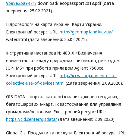
9b88e2ba9471/
download/ ecopassport2018.pdf (дата
звернення: 25.02.2021).
Гідрогеологічна карта України. Карти України.
Електронний ресурс: URL:
http://geomap.land.kiev.ua/
water.html (дата звернення: 25.02.2021).
Інструктивна настанова № 480-Х «Визначення
елементного складу природних і питних вод методом
ICP- MS» при роботі з приладом Agilent 7500се.
Електронний ресурс: URL:
http://iccwc.org.ua/center-of-
collective-use-of-devices.html
(дата звернення: 2.09.2020).
GIS DATA – портал каталогізованих джерел геоданих,
багатошарових е-карт, їх застосування для управління
громадами/регіонами. Електронний ресурс: URL:
https://cid.center/gisdata/
(дата звернення: 2.09.2020).
Global Gis. Продукти та послуги. Електронний ресурс: URL: