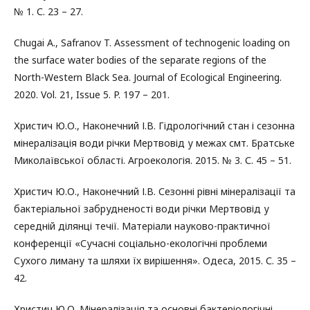
№ 1. С. 23 – 27.
Chugai A., Safranov T. Assessment of technogenic loading on
the surface water bodies of the separate regions of the
North-Western Black Sea. Journal of Ecological Engineering.
2020. Vol. 21, Issue 5. P. 197 – 201.
Христич Ю.О., Наконечний І.В. Гідрологічний стан і сезонна
мінералізація води річки Мертвовід у межах смт. Братське
Миколаївської області. Агроекологія. 2015. № 3. С. 45 – 51.
Христич Ю.О., Наконечний І.В. Сезонні рівні мінералізації та
бактеріальної забрудненості води річки Мертвовід у
середній ділянці течії. Матеріали науково-практичної
конференції «Сучасні соціально-екологічні проблеми
Сухого лиману та шляхи їх вирішення». Одеса, 2015. С. 35 –
42.
Христич Ю.О. Мінералізація та основні бактеріологічні