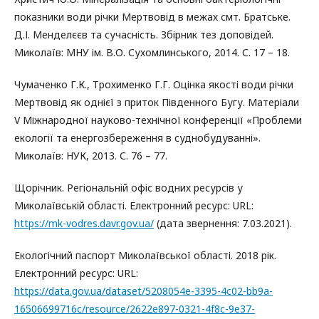
показники води річки Мертвовід в межах смт. Братське.
Д.І. Менделєєв та сучасність. Збірник тез доповідей.
Миколаїв: МНУ ім. В.О. Сухомлинського, 2014. С. 17 – 18.
Чумаченко Г.К., Трохименко Г.Г. Оцінка якості води річки
Мертвовід як однієї з приток Південного Бугу. Матеріали
V Міжнародної науково-технічної конференції «Проблеми
екології та енергозбереження в суднобудуванні».
Миколаїв: НУК, 2013. С. 76 – 77.
Щорічник. Регіональній офіс водних ресурсів у
Миколаївській області. Електронний ресурс: URL:
https://mk-vodres.davr.gov.ua/
(дата звернення: 7.03.2021).
Екологічний паспорт Миколаївської області. 2018 рік.
Електронний ресурс: URL:
https://data.gov.ua/dataset/5208054e-3395-4c02-bb9a-
16506699716c/resource/2622e897-0321-4f8c-9e37-