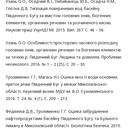
Ухань О.О., Осадчий В.І., Набиванець Ю.Б., Осадча Н.М.,
Глотка Д.В. Типізація поверхневих вод басейну
Південного Бугу за вмістом головних іонів, біогенних
елементів, органічних речовин та розчиненого кисню.
Наукові праці УкрНДГМІ. 2015. Вип. 267. С. 46 – 56.
Ухань О.О. Особливості просторово-часового розподілу
головних іонів, органічних речовин та біогенних елементів
за течією р. Південний Буг. Людина та довкілля. Проблеми
неоекології. 2016. № 1 – 2 (25). С. 20 – 30.
Трохименко Г.Г, Магась Н.І. Оцінка якості води основних
приток річки Південний Буг у межах Миколаївської
області. Науковий вісник МДУ ім. В.О. Сухомлинського.
2016. Т. 24. №. 4 (1). С. 209 – 213.
Федюкіна Д.В., Трохименко Г.Г. Оцінка забруднення
нафтопродуктами басейну Південного Бугу та Бузького
лиману в Миколаївській області. Екологічна безпека. 2010.