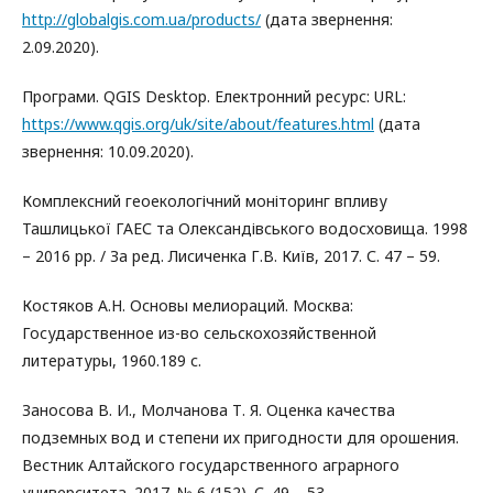
http://globalgis.com.ua/products/
(дата звернення:
2.09.2020).
Програми. QGIS Desktop. Електронний ресурс: URL:
https://www.qgis.org/uk/site/about/features.html
(дата
звернення: 10.09.2020).
Комплексний геоекологічний моніторинг впливу
Ташлицької ГАЕС та Олександівського водосховища. 1998
– 2016 рр. / За ред. Лисиченка Г.В. Київ, 2017. С. 47 – 59.
Костяков А.Н. Основы мелиораций. Москва:
Государственное из-во сельскохозяйственной
литературы, 1960.189 с.
Заносова В. И., Молчанова Т. Я. Оценка качества
подземных вод и степени их пригодности для орошения.
Вестник Алтайского государственного аграрного
университета. 2017. № 6 (152). С. 49 – 53.