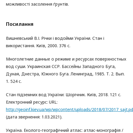
можливості засолення ґрунтів.
Посилання
Вишневський В.І. Річки і водойми України. Стан і
використання. Київ, 2000. 376 с.
Многолетние данные о режиме и ресурсах поверхностных
вод суши. Украинская ССР. Бассейны Западного Буга,
Дуная, Днестра, Южного Буга. Ленинград, 1985. Т. 2. Вып.
1. 524 с.
Стан підземних вод України: Шорічник. Київ, 2018. 121 с.
Електронний ресурс: URL:
http://geoinf.kiev.ua/wp/wpcontent/uploads/2018/07/2017_sajt.pd
(дата звернення: 1.03.2021).
Україна. Еколого-географічний атлас: атлас-монографія /