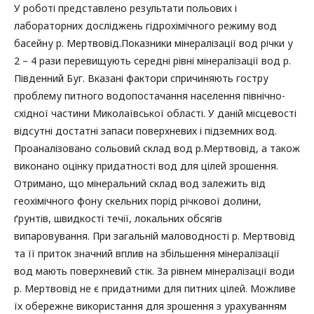
У роботі представлено результати польових і
лабораторних досліджень гідрохімічного режиму вод
басейну р. Мертвовід.Показники мінералізації вод річки у
2 – 4 рази перевищують середні рівні мінералізації вод р.
Південний Буг. Вказані фактори спричиняють гостру
проблему питного водопостачання населення північно-
східної частини Миколаївської області. У даній місцевості
відсутні достатні запаси поверхневих і підземних вод.
Проаналізовано сольовий склад вод р.Мертвовід, а також
виконано оцінку придатності вод для цілей зрошення.
Отримано, що мінеральний склад вод залежить від
геохімічного фону скельних порід річкової долини,
ґрунтів, швидкості течії, локальних обсягів
випаровування. При загальній маловодності р. Мертвовід
та її приток значний вплив на збільшення мінералізації
вод мають поверхневий стік. За рівнем мінералізації води
р. Мертвовід не є придатними для питних цілей. Можливе
їх обережне використання для зрошення з урахуванням