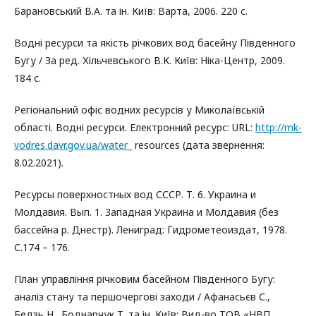
Барановський В.А. та ін. Київ: Варта, 2006. 220 с.
Водні ресурси та якість річкових вод басейну Південного
Бугу / За ред. Хільчевського В.К. Київ: Ніка-Центр, 2009.
184 с.
Регіональний офіс водних ресурсів у Миколаївській
області. Водні ресурси. Електронний ресурс: URL:
http://mk-
vodres.davr.gov.ua/water_
resources (дата звернення:
8.02.2021).
Ресурсы поверхностных вод СССР. Т. 6. Украина и
Молдавия. Вып. 1. Западная Украина и Молдавия (без
бассейна р. Днестр). Лениград: Гидрометеоиздат, 1978.
С.174 – 176.
План управління річковим басейном Південного Бугу:
аналіз стану та першочергові заходи / Афанасьєв С.,
Бедзь Н., Боднарчук Т. та ін. Київ: Вид-во ТОВ «НВП