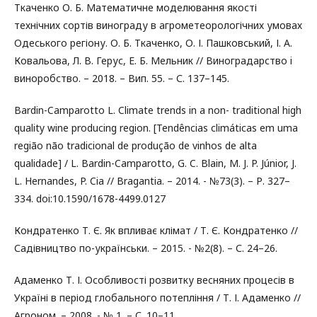
Ткаченко О. Б. Математичне моделювання якості
технічних сортів винограду в агрометеорологічних умовах
Одеського регіону. О. Б. Ткаченко, О. І. Пашковський, І. А.
Ковальова, Л. В. Герус, Е. Б. Мельник // Виноградарство i
виноробство. – 2018. – Вип. 55. – С. 137–145.
Bardin-Camparotto L. Climate trends in a non- traditional high
quality wine producing region. [Tendências climáticas em uma
região não tradicional de produção de vinhos de alta
qualidade] / L. Bardin-Camparotto, G. C. Blain, M. J. P. Júnior, J.
L. Hernandes, P. Cia // Bragantia. – 2014. - №73(3). – Р. 327–
334. doi:10.1590/1678-4499.0127
Кондратенко Т. Є. Як впливає клімат / Т. Є. Кондратенко //
Садівництво по-українськи. – 2015. - №2(8). – С. 24–26.
Адаменко Т. І. Особливості розвитку весняних процесів в
Україні в період глобального потепління / Т. І. Адаменко //
Агроном. – 2008. - № 1. – С. 10–11.