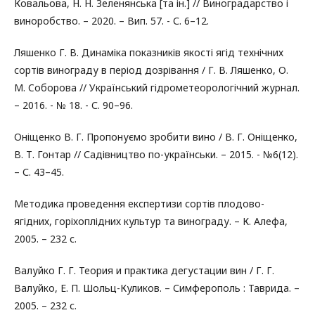
Ковальова, Н. Н. Зеленянська [та ін.] // Виноградарство і
виноробство. – 2020. – Вип. 57. - С. 6–12.
Ляшенко Г. В. Динаміка показників якості ягід технічних
сортів винограду в період дозрівання / Г. В. Ляшенко, О.
М. Cоборова // Український гідрометеорологічний журнал.
– 2016. - № 18. - С. 90–96.
Оніщенко В. Г. Пропонуємо зробити вино / В. Г. Оніщенко,
В. Т. Гонтар // Садівництво по-українськи. – 2015. - №6(12).
– С. 43–45.
Методика проведення експертизи сортів плодово-
ягідних, горіхоплідних культур та винограду. – К. Алефа,
2005. – 232 с.
Валуйко Г. Г. Теория и практика дегустации вин / Г. Г.
Валуйко, Е. П. Шольц-Куликов. – Симферополь : Таврида. –
2005. – 232 с.