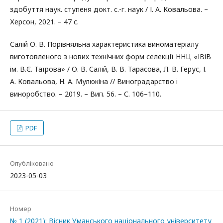
здобуття наук. ступеня докт. с.-г. наук / І. А. Ковальова. –
Херсон, 2021. – 47 с.
Салій О. В. Порівняльна характеристика виноматеріалу
виготовленого з нових технічних форм селекції ННЦ «ІВіВ
ім. В.Є. Таїрова» / О. В. Салій, В. В. Тарасова, Л. В. Герус, І.
А. Ковальова, Н. А. Мулюкіна // Виноградарство i
виноробство. – 2019. – Вип. 56. – С. 106–110.
PDF
Опубліковано
2023-05-03
Номер
№ 1 (2021): Вісник Уманського національного університету