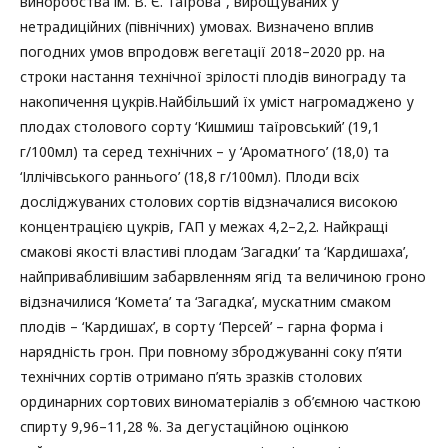
виноробства ім. В. Є. Таїрова”, вирощуваних у
нетрадиційних (північних) умовах. Визначено вплив
погодних умов впродовж вегетації 2018–2020 рр. на
строки настання технічної зрілості плодів винограду та
накопичення цукрів.Найбільший їх уміст нагромаджено у
плодах столового сорту ‘Кишмиш таїровський’ (19,1
г/100мл) та серед технічних – у ‘Ароматного’ (18,0) та
‘Іллічівського раннього’ (18,8 г/100мл). Плоди всіх
досліджуваних столових сортів відзначалися високою
концентрацією цукрів, ГАП у межах 4,2–2,2. Найкращі
смакові якості властиві плодам ‘Загадки’ та ‘Кардишаха’,
найпривабливішим забарвленням ягід та величиною гроно
відзначилися ‘Комета’ та ‘Загадка’, мускатним смаком
плодів – ‘Кардишах’, в сорту ‘Персей’ – гарна форма і
нарядність грон. При повному зброджуванні соку п’яти
технічних сортів отримано п’ять зразків столових
ординарних сортових виноматеріалів з об’ємною часткою
спирту 9,96–11,28 %. За дегустаційною оцінкою