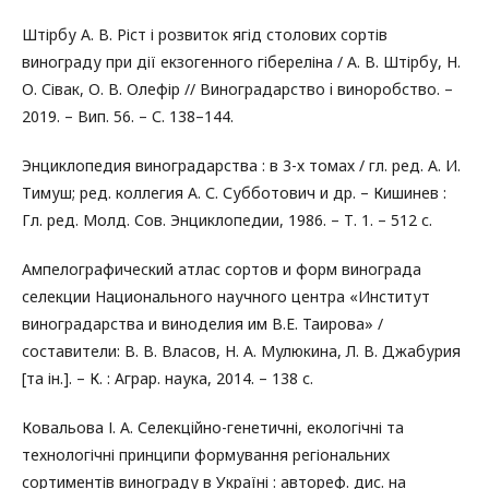
Штірбу А. В. Ріст і розвиток ягід столових сортів
винограду при дії екзогенного гібереліна / А. В. Штірбу, Н.
О. Сівак, О. В. Олефір // Виноградарство i виноробство. –
2019. – Вип. 56. – С. 138–144.
Энциклопедия виноградарства : в 3-х томах / гл. ред. А. И.
Тимуш; ред. коллегия А. С. Субботович и др. – Кишинев :
Гл. ред. Молд. Сов. Энциклопедии, 1986. – Т. 1. – 512 с.
Ампелографический атлас сортов и форм винограда
селекции Национального научного центра «Институт
виноградарства и виноделия им В.Е. Таирова» /
составители: В. В. Власов, Н. А. Мулюкина, Л. В. Джабурия
[та ін.]. – К. : Аграр. наука, 2014. – 138 с.
Ковальова І. А. Селекційно-генетичні, екологічні та
технологічні принципи формування регіональних
сортиментів винограду в Україні : автореф. дис. на