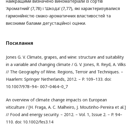
найкращими визначено виноматеріали із сортів
‘Ароматний’ (7,78) і ‘Шкода’ (7,77), які характеризувалися
гармонійністю смако-ароматичних властивостей та
високими балами дегустаційної оцінки.
Посилання
Jones G. V. Climate, grapes, and wine: structure and suitability
in a variable and changing climate / G. V. Jones, R. Reyd, A. Vilks
// The Geography of Wine. Regions, Terroir and Techniques. –
Haarlem: Springer Netherlands, 2012. – P. 109–133. doi:
10.1007/978–94– 007–0464–0_7
An overview of climate change impacts on European
viticulture / [H. Fraga, A. C. Malheiro, J. Moutinho-Pereira et al.]
// Food and energy security. – 2012. – Vol. 1, Issue 2. – P. 94–
110. doi: 10.1002/fes3.14