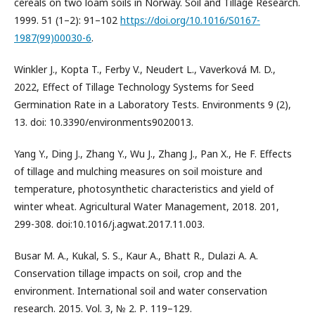
cereals on two loam soils in Norway. Soil and Tillage Research.
1999. 51 (1–2): 91–102
https://doi.org/10.1016/S0167-
1987(99)00030-6
.
Winkler J., Kopta T., Ferby V., Neudert L., Vaverková M. D.,
2022, Effect of Tillage Technology Systems for Seed
Germination Rate in a Laboratory Tests. Environments 9 (2),
13. doi: 10.3390/environments9020013.
Yang Y., Ding J., Zhang Y., Wu J., Zhang J., Pan X., He F. Effects
of tillage and mulching measures on soil moisture and
temperature, photosynthetic characteristics and yield of
winter wheat. Agricultural Water Management, 2018. 201,
299-308. doi:10.1016/j.agwat.2017.11.003.
Busar M. A., Kukal, S. S., Kaur A., Bhatt R., Dulazi A. A.
Conservation tillage impacts on soil, crop and the
environment. International soil and water conservation
research. 2015. Vol. 3, № 2. Р. 119–129.