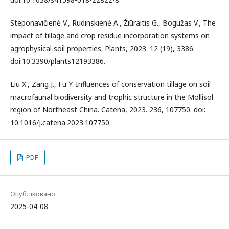
Steponavičienė V., Rudinskienė A., Žiūraitis G., Bogužas V., The
impact of tillage and crop residue incorporation systems on
agrophysical soil properties. Plants, 2023. 12 (19), 3386.
doi:10.3390/plants12193386.
Liu X., Zang J., Fu Y. Influences of conservation tillage on soil
macrofaunal biodiversity and trophic structure in the Mollisol
region of Northeast China. Catena, 2023. 236, 107750. doi:
10.1016/j.catena.2023.107750.
PDF
Опубліковано
2025-04-08