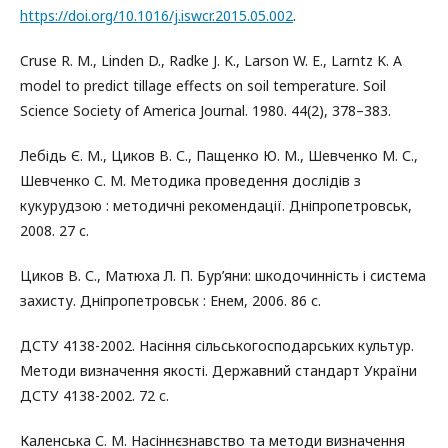
https://doi.org/10.1016/j.iswcr.2015.05.002
.
Cruse R. M., Linden D., Radke J. K., Larson W. E., Larntz K. A
model to predict tillage effects on soil temperature. Soil
Science Society of America Journal. 1980. 44(2), 378–383.
Лебідь Є. М., Циков В. С., Пащенко Ю. М., Шевченко М. С.,
Шевченко С. М. Методика проведення дослідів з
кукурудзою : методичні рекомендації. Дніпропетровськ,
2008. 27 с.
Циков В. С., Матюха Л. П. Бур’яни: шкодочинність і система
захисту. Дніпропетровськ : Енем, 2006. 86 с.
ДСТУ 4138-2002. Насіння сільськогосподарських культур.
Методи визначення якості. Державний стандарт України
ДСТУ 4138-2002. 72 c.
Каленська С. М. Насіннєзнавство та методи визначення