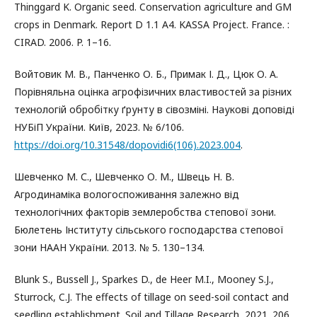
Thinggard K. Organic seed. Conservation agriculture and GM
crops in Denmark. Report D 1.1 A4. KASSA Project. France. :
CIRAD. 2006. P. 1–16.
Войтовик М. В., Панченко О. Б., Примак І. Д., Цюк О. А.
Порівняльна оцінка агрофізичних властивостей за різних
технологій обробітку ґрунту в сівозміні. Наукові доповіді
НУБіП України. Київ, 2023. № 6/106.
https://doi.org/10.31548/dopovidi6(106).2023.004
.
Шевченко М. С., Шевченко О. М., Швець Н. В.
Агродинаміка вологоспоживання залежно від
технологічних факторів землеробства степової зони.
Бюлетень Інституту сільського господарства степової
зони НААН України. 2013. № 5. 130–134.
Blunk S., Bussell J., Sparkes D., de Heer M.I., Mooney S.J.,
Sturrock, C.J. The effects of tillage on seed-soil contact and
seedling establishment. Soil and Tillage Research, 2021. 206,