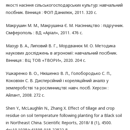
якості насіння сільськогосподарських культур: навчальний
посібник. Вінниця : ФОП Данилюк, 2011. 320 с.
Макрушин М. М., Макрушина Є. М. Насінництво : підручник.
Сімферополь : ВД «Аріал», 2011. 476 с.
Мазур В. А., Липовий В. Г., Мордванюк М. О. Методика
наукових досліджень в агрономії: навчальний посібник.
Вінниця : ВЦ ТОВ «ТВОРИ», 2020. 204 с.
Ушкаренко В. О., Нікішенко В. Л., Голобородько С. П.,
Коковіхін С. В. Дисперсійний і кореляційний аналіз у
землеробстві та рослинництві: навч. посіб. Херсон :
Айлант, 2008. 272 с.
Shen Y., McLaughlin N., Zhang X. Effect of tillage and crop
residue on soil temperature following planting for a Black soil
in Northeast China. Scientific Reports, 2018/ 8 (1), 4500.
doi:10.1038/s41598-018-22822-8.