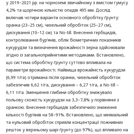
у 2019–2021 рр. на чорноземі звичайному з вмістом гумусу
4,2% та щорічною кількістю опадів 495 мм. Дослід
включав чотири варіанти основного обробітку ґрунту:
оранка (23–25 см), чизельний обробіток (25–27 см),
дискування (10–12 см) та No-till. Внесення гербіцидів,
контролювання бур’янів, облік біометричних показників
кукурудзи та визначення врожайності зерна здійснювали
згідно із загальноприйнятими методиками. Встановлено,
що система обробітку ґрунту суттєво впливала на
параметри врожайності. Найвища врожайність кукурудзи
(6,99 т/га) отримана після оранки, чизельний обробіток
забезпечив 6,62 т/га, дискування – 6,27 т/га, а No-till –
6,11 т/га. Зменшення глибини обробітку знижувало
польову схожість кукурудзи на 3,3–7,8% у порівнянні з
оранкою. Внесення гербіцидів забезпечило зниження
кількості бур’янів на 58–91%. Встановлено, що мінімальний
та нульовий обробіток сприяли концентрації пожнивних
решток у верхньому шарі ґрунту (до 97%), що впливало на