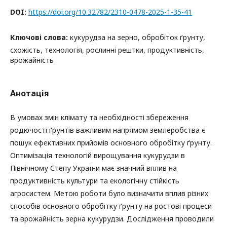
DOI:
https://doi.org/10.32782/2310-0478-2025-1-35-41
Ключові слова:
кукурудза на зерно, обробіток ґрунту,
схожість, технологія, рослинні рештки, продуктивність,
врожайність
Анотація
В умовах змін клімату та необхідності збереження
родючості ґрунтів важливим напрямом землеробства є
пошук ефективних прийомів основного обробітку ґрунту.
Оптимізація технологій вирощування кукурудзи в
Північному Степу України має значний вплив на
продуктивність культури та екологічну стійкість
агросистем. Метою роботи було визначити вплив різних
способів основного обробітку ґрунту на ростові процеси
та врожайність зерна кукурудзи. Дослідження проводили