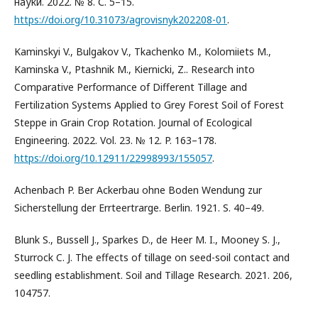
науки. 2022. № 8. С. 5–15.
https://doi.org/10.31073/agrovisnyk202208-01
.
Kaminskyi V., Bulgakov V., Tkachenko M., Kolomiіets M.,
Kaminska V., Ptashnik M., Kiernicki, Z.. Research into
Comparative Performance of Different Tillage and
Fertilization Systems Applied to Grey Forest Soil of Forest
Steppe in Grain Crop Rotation. Journal of Ecological
Engineering. 2022. Vol. 23. № 12. P. 163–178.
https://doi.org/10.12911/22998993/155057
.
Achenbach P. Ber Ackerbau ohne Boden Wendung zur
Sicherstellung der Errteertrarge. Berlin. 1921. S. 40–49.
Blunk S., Bussell J., Sparkes D., de Heer M. I., Mooney S. J.,
Sturrock C. J. The effects of tillage on seed-soil contact and
seedling establishment. Soil and Tillage Research. 2021. 206,
104757.