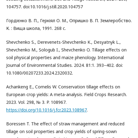
104757. doi:10.1016/j.still.2020.104757
Гордієнко В. П., Геркіял О. М., Опришко В. П. Землеробство.
К. : Вища школа, 1991. 268 с.
Shevchenko S., Derevenets-Shevchenko K., Desyatnyk L.,
Shevchenko M., Sologub I., Shevchenko O. Tillage effects on
soil physical properties and maize phenology. International
Journal of Environmental Studies. 2024. 81:1. 393–402. doi:
10.1080/00207233.2024.2320032.
Achankeng E., Cornelis W. Conservation tillage effects on
European crop yields: A meta-analysis. Field Crops Research.
2023. Vol. 298, № 3. P. 108967.
https://doi.org/10.1016/j.fcr.2023.108967
.
Boressen T. The effect of straw management and reduced
tillage on soil properties and crop yields of spring-sown