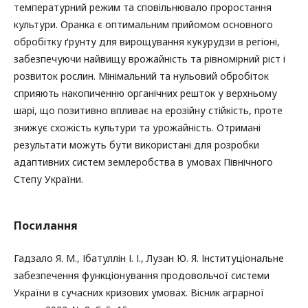
температурний режим та сповільнювало проростання
культури. Оранка є оптимальним прийомом основного
обробітку ґрунту для вирощування кукурудзи в регіоні,
забезпечуючи найвищу врожайність та рівномірний ріст і
розвиток рослин. Мінімальний та нульовий обробіток
сприяють накопиченню органічних решток у верхньому
шарі, що позитивно впливає на ерозійну стійкість, проте
знижує схожість культури та урожайність. Отримані
результати можуть бути використані для розробки
адаптивних систем землеробства в умовах Північного
Степу України.
Посилання
Гадзало Я. М., Ібатуллін І. І., Лузан Ю. Я. Інституціональне
забезпечення функціонування продовольчої системи
України в сучасних кризових умовах. Вісник аграрної