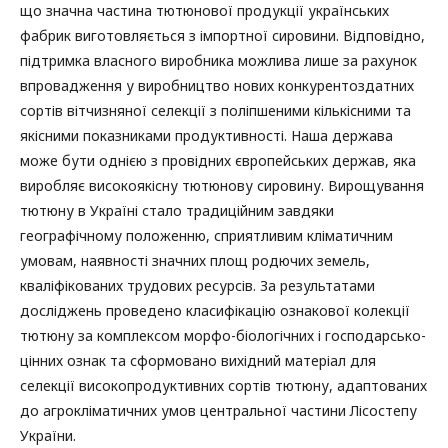
що значна частина тютюнової продукції українських
фабрик виготовляється з імпортної сировини. Відповідно,
підтримка власного виробника можлива лише за рахунок
впровадження у виробництво нових конкурентоздатних
сортів вітчизняної селекції з поліпшеними кількісними та
якісними показниками продуктивності. Наша держава
може бути однією з провідних європейських держав, яка
виробляє високоякісну тютюнову сировину. Вирощування
тютюну в Україні стало традиційним завдяки
географічному положенню, сприятливим кліматичним
умовам, наявності значних площ родючих земель,
кваліфікованих трудових ресурсів. За результатами
досліджень проведено класифікацію ознакової колекції
тютюну за комплексом морфо-біологічних і господарсько-
цінних ознак та сформовано вихідний матеріал для
селекції високопродуктивних сортів тютюну, адаптованих
до агрокліматичних умов центральної частини Лісостепу
України.