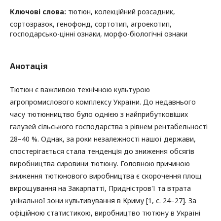
Ключові слова:
тютюн, колекційний розсадник,
сортозразок, генофонд, сортотип, агроекотип,
господарсько-цінні ознаки, морфо-біологічні ознаки
Анотація
Тютюн є важливою технічною культурою
агропромислового комплексу України. До недавнього
часу тютюнництво було однією з найприбутковіших
галузей сільського господарства з рівнем рентабельності
28–40 %. Однак, за роки незалежності нашої держави,
спостерігається стала тенденція до зниження обсягів
виробництва сировини тютюну. Головною причиною
зниження тютюнового виробництва є скорочення площ
вирощування на Закарпатті, Придністров'ї та втрата
унікальної зони культивування в Криму [1, с. 24–27]. За
офіційною статистикою, виробництво тютюну в Україні