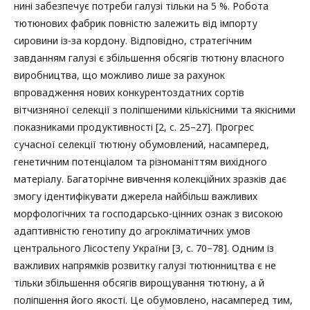
нині забезпечує потреби галузі тільки на 5 %. Робота
тютюнових фабрик повністю залежить від імпорту
сировини із-за кордону. Відповідно, стратегічним
завданням галузі є збільшення обсягів тютюну власного
виробництва, що можливо лише за рахунок
впровадження нових конкурентоздатних сортів
вітчизняної селекції з поліпшеними кількісними та якісними
показниками продуктивності [2, с. 25–27]. Прогрес
сучасної селекції тютюну обумовлений, насамперед,
генетичним потенціалом та різноманіттям вихідного
матеріалу. Багаторічне вивчення колекційних зразків дає
змогу ідентифікувати джерела найбільш важливих
морфологічних та господарсько-цінних ознак з високою
адаптивністю генотипу до агрокліматичних умов
центрального Лісостепу України [3, с. 70–78]. Одним із
важливих напрямків розвитку галузі тютюнництва є не
тільки збільшення обсягів вирощування тютюну, а й
поліпшення його якості. Це обумовлено, насамперед тим,