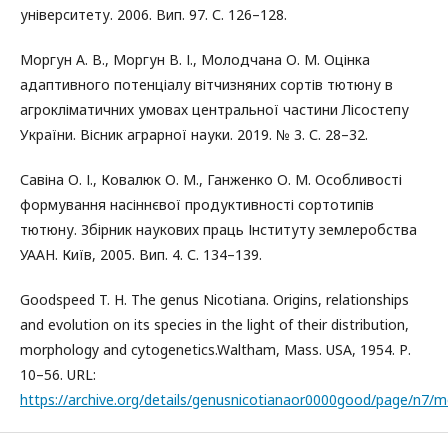
університету. 2006. Вип. 97. С. 126–128.
Моргун А. В., Моргун В. І., Молодчана О. М. Оцінка
адаптивного потенціалу вітчизняних сортів тютюну в
агрокліматичних умовах центральної частини Лісостепу
України. Вісник аграрної науки. 2019. № 3. С. 28–32.
Савіна О. І., Ковалюк О. М., Ганженко О. М. Особливості
формування насіннєвої продуктивності сортотипів
тютюну. Збірник наукових праць Інституту землеробства
УААН. Київ, 2005. Вип. 4. С. 134–139.
Goodspeed T. H. The genus Nicotiana. Origins, relationships
and evolution on its species in the light of their distribution,
morphology and cytogenetics.Waltham, Mass. USA, 1954. Р.
10–56. URL:
https://archive.org/details/genusnicotianaor0000good/page/n7/