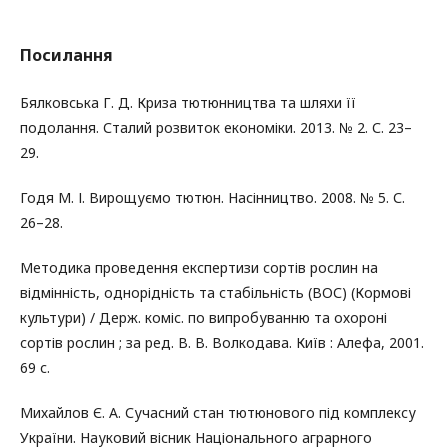
Посилання
Бялковська Г. Д. Криза тютюнництва та шляхи її
подолання. Сталий розвиток економіки. 2013. № 2. С. 23–
29.
Годя М. І. Вирощуємо тютюн. Насінництво. 2008. № 5. С.
26–28.
Методика проведення експертизи сортів рослин на
відмінність, однорідність та стабільність (ВОС) (Кормові
культури) / Держ. коміс. по випробуванню та охороні
сортів рослин ; за ред. В. В. Волкодава. Київ : Алефа, 2001.
69 с.
Михайлов Є. А. Сучасний стан тютюнового під комплексу
України. Науковий вісник Національного аграрного