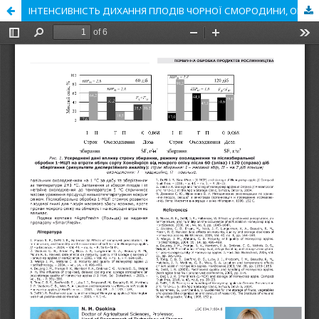
ІНТЕНСИВНІСТЬ ДИХАННЯ ПЛОДІВ ЧОРНОЇ СМОРОДИНИ, ОБРОБЛЕНИХ РЕЧОВИНАМИ З АНТИМІКРОБНОЮ ФУНКЦІЄЮ, ЗА РІЗНИХ УМОВ ЗБЕРІГАННЯ