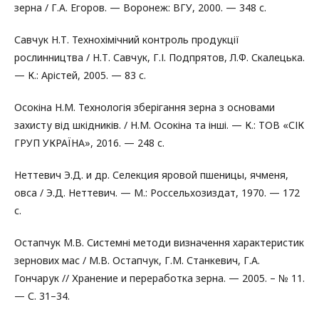
зерна / Г.А. Егоров. — Воронеж: ВГУ, 2000. — 348 с.
Савчук Н.Т. Технохімічний контроль продукції
рослинництва / Н.Т. Савчук, Г.І. Подпрятов, Л.Ф. Скалецька.
— К.: Арістей, 2005. — 83 с.
Осокіна Н.М. Технологія зберігання зерна з основами
захисту від шкідників. / Н.М. Осокіна та інші. — К.: ТОВ «СІК
ГРУП УКРАЇНА», 2016. — 248 с.
Неттевич Э.Д. и др. Селекция яровой пшеницы, ячменя,
овса / Э.Д. Неттевич. — М.: Россельхозиздат, 1970. — 172
с.
Остапчук М.В. Системні методи визначення характеристик
зернових мас / М.В. Остапчук, Г.М. Станкевич, Г.А.
Гончарук // Хранение и переработка зерна. — 2005. – № 11.
— С. 31–34.