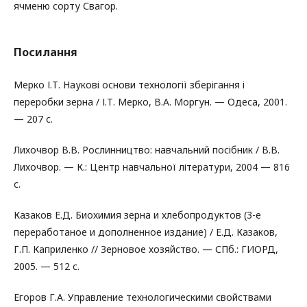
ячменю сорту Свагор.
Посилання
Мерко І.Т. Наукові основи технології зберігання і
переробки зерна / І.Т. Мерко, В.А. Моргун. — Одеса, 2001.
— 207 с.
Лихочвор В.В. Рослинництво: навчальний посібник / В.В.
Лихочвор. — К.: Центр навчальної літератури, 2004 — 816
с.
Казаков Е.Д. Биохимия зерна и хлебопродуктов (3-е
переработаное и дополненное издание) / Е.Д. Казаков,
Г.П. Каприленко // Зерновое хозяйство. — СПб.: ГИОРД,
2005. — 512 с.
Егоров Г.А. Управление технологическими свойствами