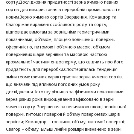
сорту.Дослідження придатності зерна ячменю певних
сортів для використання в переробній промисловості є
новим.Зерно ячменю сортів Звершення, Командор та
Свагор має виражені особливості роду та сорту,
відповідає вимогам за зовнішніми геометричними
показниками, об’ємом, площею зовнішньої поверхні,
сферичністю, питомою і об’ємною масою, об’ємом
поверхневих шарів зернівки та масовою часткою
крохмальної частини ендосперму, що свідчить про його
придатність для переробки.Спостерігалась тенденція
зміни геометричних характеристик зерна ячменю сортів,
що вивчали під впливом погодних умов року
дослідження. Істотну різницю за фізичними показниками
зерна різних років вирощування зафіксовано в зерні
ячменю сорту. Звершення за величиною площі зовнішньої
поверхні, питомої поверхні й об’єму поверхневих шарів
зернівки; Командор – товщини, об’єму, питомої поверхні;
Свагор – об’єму. Більші лінійні розміри визначено в зерні