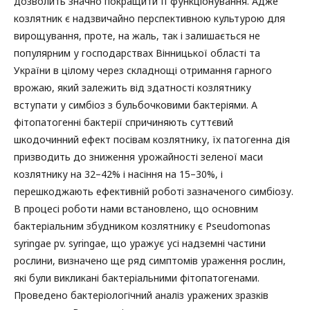
дозволить значно покращити її функціонування. Адже
козлятник є надзвичайно перспективною культурою для
вирощування, проте, на жаль, так і залишається не
популярним у господарствах Вінницької області та
України в цілому через складнощі отримання гарного
врожаю, який залежить від здатності козлятнику
вступати у симбіоз з бульбочковими бактеріями. А
фітопатогенні бактерії спричиняють суттєвий
шкодочинний ефект посівам козлятнику, їх патогенна дія
призводить до зниження урожайності зеленої маси
козлятнику на 32–42% і насіння на 15–30%, і
перешкоджають ефективній роботі зазначеного симбіозу.
В процесі роботи нами встановлено, що основним
бактеріальним збудником козлятнику є Pseudomonas
syringae pv. syringae, що уражує усі надземні частини
рослини, визначено ще ряд симптомів ураження рослин,
які були викликані бактеріальними фітопатогенами.
Проведено бактеріологічний аналіз уражених зразків