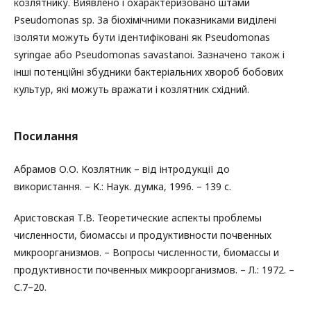
козлятнику. Виявлено і охарактеризовано штами
Pseudomonas sp. За біохімічними показниками виділені
ізоляти можуть бути ідентифіковані як Pseudomonas
syringae або Pseudomonas savastanoi. Зазначено також і
інші потенційні збудники бактеріальних хвороб бобових
культур, які можуть вражати і козлятник східний.
Посилання
Абрамов О.О. Козлятник – від інтродукції до
використання. – К.: Наук. думка, 1996. – 139 с.
Аристовская Т.В. Теоретические аспекты проблемы
численности, биомассы и продуктивности почвенных
микроорганизмов. – Вопросы численности, биомассы и
продуктивности почвенных микроорганизмов. – Л.: 1972. –
С.7–20.