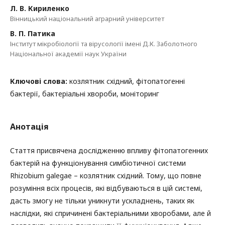
Л. В. Кириленко
Вінницький національний аграрний університет
В. П. Патика
Інститут мікробіології та вірусології імені Д.К. Заболотного
Національної академії наук України
Ключові слова:
козлятник східний, фітопатогенні
бактерії, бактеріальні хвороби, моніторинг
Анотація
Стаття присвячена дослідженню впливу фітопатогенних
бактерій на функціонування симбіотичної системи
Rhizobium galegae – козлятник східний. Тому, що повне
розуміння всіх процесів, які відбуваються в цій системі,
дасть змогу не тільки уникнути ускладнень, таких як
наслідки, які спричинені бактеріальними хворобами, але й