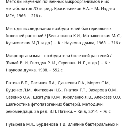
Методы изучения почвенных микроорганизмов и их
метаболитов /Отв. ред. Красильников Н.А. – М.: Изд-во
МГУ, 1966. – 216 с.
Методы исследования возбудителей бактериальных
болезней растений / [Бельтюкова К.И., Матышевская М. С.,
Куликовская М.Д. и др.]. – К. : Наукова думка, 1968. – 316 с.
Микроорганизмы – возбудители болезней растений /
[Билай В. И, Гвоздяк Р. И., Скрипаль И. Г., и др.]. – К. :
Наукова думка, 1988. – 552 с.
Патика В.П., Пасічник Л.А., Данкевич Л.А., Мороз С.М.,
Буценко Л.М., Житкевич Н.В., Гнатюк Т.Т., Захарова О.М.,
Савенко О.А., Шкатула Ю.М., Кириленко Л.В., Алексєєв О.О.
Діагностика фітопатогенних бактерій. Методичні
рекомендації. За ред. В.П. Патики. – Київ, 2014. – 76 с.
Пузырева М.Л., Бурденова Т.В. Влияние бактериальных и