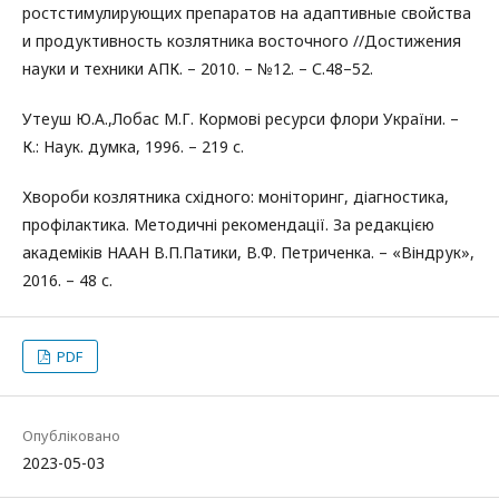
ростстимулирующих препаратов на адаптивные свойства
и продуктивность козлятника восточного //Достижения
науки и техники АПК. – 2010. – №12. – С.48–52.
Утеуш Ю.А.,Лобас М.Г. Кормові ресурси флори України. –
К.: Наук. думка, 1996. – 219 с.
Хвороби козлятника східного: моніторинг, діагностика,
профілактика. Методичні рекомендації. За редакцією
академіків НААН В.П.Патики, В.Ф. Петриченка. – «Віндрук»,
2016. – 48 с.
PDF
Опубліковано
2023-05-03