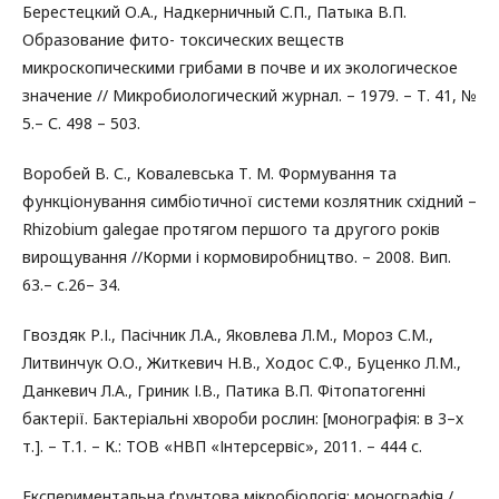
Берестецкий О.А., Надкерничный С.П., Патыка В.П.
Образование фито- токсических веществ
микроскопическими грибами в почве и их экологическое
значение // Микробиологический журнал. – 1979. – Т. 41, №
5.– С. 498 – 503.
Воробей В. С., Ковалевська Т. М. Формування та
функціонування симбіотичної системи козлятник східний –
Rhizobium galegae протягом першого та другого років
вирощування //Корми і кормовиробництво. – 2008. Вип.
63.– с.26– 34.
Гвоздяк Р.І., Пасічник Л.А., Яковлева Л.М., Мороз С.М.,
Литвинчук О.О., Житкевич Н.В., Ходос С.Ф., Буценко Л.М.,
Данкевич Л.А., Гриник І.В., Патика В.П. Фітопатогенні
бактерії. Бактеріальні хвороби рослин: [монографія: в 3–х
т.]. – Т.1. – К.: ТОВ «НВП «Інтерсервіс», 2011. – 444 с.
Експериментальна ґрунтова мікробіологія: монографія /