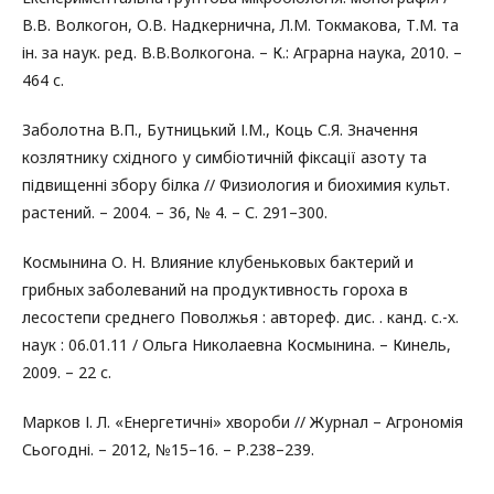
В.В. Волкогон, О.В. Надкернична, Л.М. Токмакова, Т.М. та
ін. за наук. ред. В.В.Волкoгона. – К.: Аграрна наука, 2010. –
464 с.
Заболотна В.П., Бутницький І.М., Коць С.Я. Значення
козлятнику східного у симбіотичній фіксації азоту та
підвищенні збору білка // Физиология и биохимия культ.
растений. – 2004. – 36, № 4. – С. 291–300.
Космынина О. Н. Влияние клубеньковых бактерий и
грибных заболеваний на продуктивность гороха в
лесостепи среднего Поволжья : автореф. дис. . канд. с.-х.
наук : 06.01.11 / Ольга Николаевна Космынина. – Кинель,
2009. – 22 с.
Марков І. Л. «Енергетичні» хвороби // Журнал – Агрономія
Сьогодні. – 2012, №15–16. – Р.238–239.