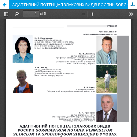
АДАПТИВНИЙ ПОТЕНЦІАЛ ЗЛАКОВИХ ВИДІВ РОСЛИН SORGHASTRUM NUTANS, PENNISETUM SETACEUM ТА SPODIOPOGON SIBIRICUS В УМОВАХ ІНТРОДУКЦІЇ СТЕПУ УКРАЇНИ