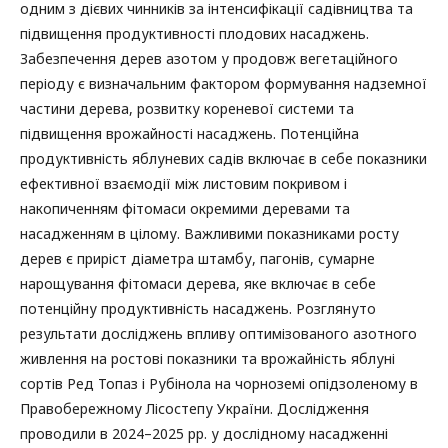
одним з дієвих чинників за інтенсифікації садівництва та
підвищення продуктивності плодових насаджень.
Забезпечення дерев азотом у продовж вегетаційного
періоду є визначальним фактором формування надземної
частини дерева, розвитку кореневої системи та
підвищення врожайності насаджень. Потенційна
продуктивність яблуневих садів включає в себе показники
ефективної взаємодії між листовим покривом і
накопиченням фітомаси окремими деревами та
насадженням в цілому. Важливими показниками росту
дерев є приріст діаметра штамбу, пагонів, сумарне
нарощування фітомаси дерева, яке включає в себе
потенційну продуктивність насаджень. Розглянуто
результати досліджень впливу оптимізованого азотного
живлення на ростові показники та врожайність яблуні
сортів Ред Топаз і Рубінола на чорноземі опідзоленому в
Правобережному Лісостепу України. Дослідження
проводили в 2024–2025 рр. у дослідному насадженні