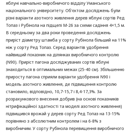
яблуні навчально-виробничого відділу Уманського
національного університету. Об'єктом досліджень були
різні варіанти азотного живлення дерев яблуні сортів Ред
Топаз і Рубінола на підщепі М-26 за схеми садіння 4×1,5 м.
В середньому за два роки проведення досліджень
приріст діаметру штамба у сорту Рубінола більший на 11%
ніж у сорту Ред Топаз. Серед варіантів удобрення
найвищий показник на ділянках виробничого контролю
(N90). Приріст пагона досліджуваних сортів яблуні
знаходиться в оптимальних межах (25-40 см). Збільшенню
приросту пагона сприяли варіанти удобрення N90 і
модель азотного живлення, де підвищення контролю
становило, відповідно, 10,7-15,7 і 8,4-17,3%. За
розрахункового внесення добрив (на основі показників
нітрифікаційної здатності та моделі азотного живлення)
підвищився врожай у дерев сорту Ред Топаз на 13-15%
порівняно з абсолютним контролем і на 6-8% з
виробничим. У сорту Рубінола перевищення виробничого