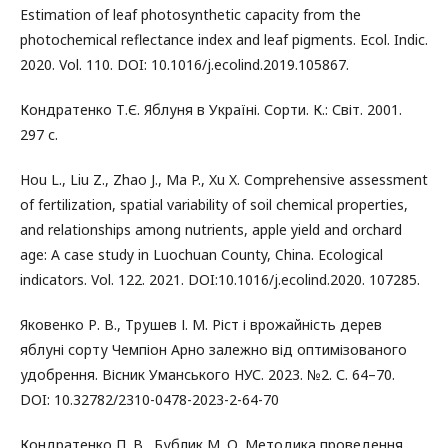
Estimation of leaf photosynthetic capacity from the
photochemical reflectance index and leaf pigments. Ecol. Indic.
2020. Vol. 110. DOI: 10.1016/j.ecolind.2019.105867.
Кондратенко Т.Є. Яблуня в Україні. Сорти. К.: Світ. 2001.
297 с.
Hou L., Liu Z., Zhao J., Ma P., Xu X. Comprehensive assessment
of fertilization, spatial variability of soil chemical properties,
and relationships among nutrients, apple yield and orchard
age: A case study in Luochuan County, China. Ecological
indicators. Vol. 122. 2021. DOI:10.1016/j.ecolind.2020. 107285.
Яковенко Р. В., Трушев І. М. Ріст і врожайність дерев
яблуні сорту Чемпіон Арно залежно від оптимізованого
удобрення. Вісник Уманського НУС. 2023. №2. С. 64–70.
DOI: 10.32782/2310-0478-2023-2-64-70
Кондратенко П. В., Бублик М. О. Методика проведення