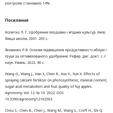
контролю становило 14%.
Посилання
Копитко П. Г. Удобрення плодових і ягідних культур. Київ:
Вища школа, 2001. 205 с.
Яковенко Р.В. Основи підвищення продуктивності яблуні і
груші за оптимізованого удобрення: Рефер. дис. докт. с.-г.
наук. Умань. 2022. 40 с.
Wang G., Wang J., Han X, Chen R., Xue X., Xue X. Effects of
spraying calcium fertilizer on photosynthesis, mineral content,
sugar-acid metabolism and fruit quality of fuji apples.
Agronomy. Vol. 12. № 10. 2022. DOI:
10.3390/agronomy12102563.
Chou S., Chen B., Chen J., Wang M., Wang S., Croft H., Shi Q.