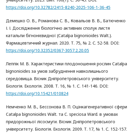
https://doi.org/10.32782/2415-8240-2025-106-1-36-45
Демешко О. В., Романова С. В., Ковальов В. В., Батюченко
І. І. Дослідження біологічно активних сполук листя
катальпи бігнонієвидної (Catalpa bignonioides Walt.).
Фармацевтичний журнал. 2020. Т. 75, № 2. С. 52-58. DOI:
https://doi.org/10.32352/0367-3057.2.20.05
Леппік М. В. Характеристики плодоношення рослин Catalpa
bignonioides за умов забруднення навколишнього
середовища. Вісник Дніпропетровського університету.
Біологія. Екологія. 2008. Т. 16, № 1. С. 141-146. DOI:
https://doi.org/10.15421/010824
Немченко М. В., Бессонова В. П. Оцінкагенеративної сфери
Catalpa bignonioides Walt. та C. speciosa Ward. в умовах
придорожньої лісосмуги. Вісник Дніпропетровського
університету. Біологія. Екологія. 2009. Т. 17, № 1. С. 152-157.