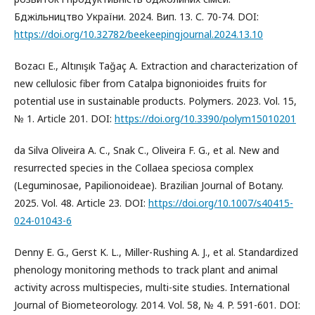
Бджільництво України. 2024. Вип. 13. С. 70-74. DOI:
https://doi.org/10.32782/beekeepingjournal.2024.13.10
Bozacı E., Altınışık Tağaç A. Extraction and characterization of
new cellulosic fiber from Catalpa bignonioides fruits for
potential use in sustainable products. Polymers. 2023. Vol. 15,
№ 1. Article 201. DOI:
https://doi.org/10.3390/polym15010201
da Silva Oliveira A. C., Snak C., Oliveira F. G., et al. New and
resurrected species in the Collaea speciosa complex
(Leguminosae, Papilionoideae). Brazilian Journal of Botany.
2025. Vol. 48. Article 23. DOI:
https://doi.org/10.1007/s40415-
024-01043-6
Denny E. G., Gerst K. L., Miller-Rushing A. J., et al. Standardized
phenology monitoring methods to track plant and animal
activity across multispecies, multi-site studies. International
Journal of Biometeorology. 2014. Vol. 58, № 4. P. 591-601. DOI: