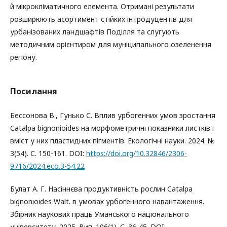
й мікрокліматичного елемента. Отримані результати
розширюють асортимент стійких інтродуцентів для
урбанізованих ландшафтів Поділля та слугують
методичним орієнтиром для муніципального озеленення
регіону.
Посилання
Бессонова В., Гунько С. Вплив урбогенних умов зростання
Catalpa bignonioides на морфометричні показники листків і
вміст у них пластидних пігментів. Екологічні науки. 2024. №
3(54). С. 150-161. DOI:
https://doi.org/10.32846/2306-
9716/2024.eco.3-54.22
Булат А. Г. Насіннєва продуктивність рослин Catalpa
bignonioides Walt. в умовах урбогенного навантаження.
Збірник наукових праць Уманського національного
університету. 2025. Вип. 106(1). С. 36-45. DOI: