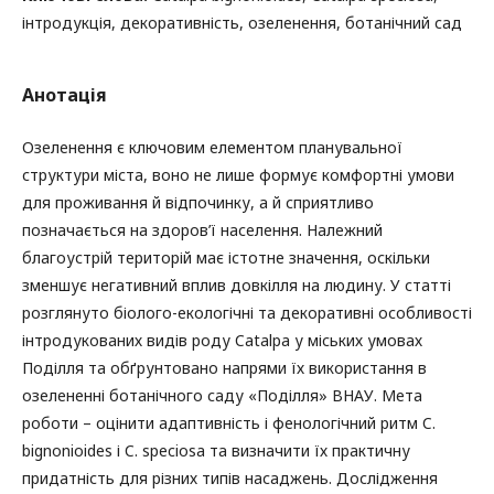
інтродукція, декоративність, озеленення, ботанічний сад
Анотація
Озеленення є ключовим елементом планувальної
структури міста, воно не лише формує комфортні умови
для проживання й відпочинку, а й сприятливо
позначається на здоров’ї населення. Належний
благоустрій територій має істотне значення, оскільки
зменшує негативний вплив довкілля на людину. У статті
розглянуто біолого-екологічні та декоративні особливості
інтродукованих видів роду Catalpa у міських умовах
Поділля та обґрунтовано напрями їх використання в
озелененні ботанічного саду «Поділля» ВНАУ. Мета
роботи – оцінити адаптивність і фенологічний ритм C.
bignonioides і C. speciosa та визначити їх практичну
придатність для різних типів насаджень. Дослідження