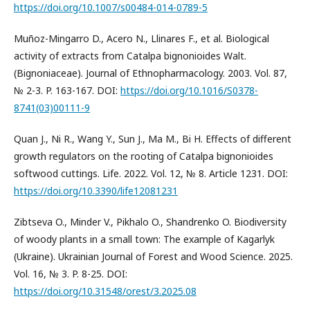
https://doi.org/10.1007/s00484-014-0789-5
Muñoz-Mingarro D., Acero N., Llinares F., et al. Biological
activity of extracts from Catalpa bignonioides Walt.
(Bignoniaceae). Journal of Ethnopharmacology. 2003. Vol. 87,
№ 2-3. P. 163-167. DOI:
https://doi.org/10.1016/S0378-
8741(03)00111-9
Quan J., Ni R., Wang Y., Sun J., Ma M., Bi H. Effects of different
growth regulators on the rooting of Catalpa bignonioides
softwood cuttings. Life. 2022. Vol. 12, № 8. Article 1231. DOI:
https://doi.org/10.3390/life12081231
Zibtseva O., Minder V., Pikhalo O., Shandrenko O. Biodiversity
of woody plants in a small town: The example of Kagarlyk
(Ukraine). Ukrainian Journal of Forest and Wood Science. 2025.
Vol. 16, № 3. P. 8-25. DOI:
https://doi.org/10.31548/orest/3.2025.08