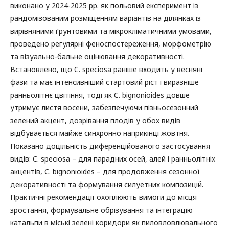
виконано у 2024-2025 рр. як польовий експеримент із
рандомізованим розміщенням варіантів на ділянках із
вирівняними ґрунтовими та мікрокліматичними умовами,
проведено регулярні феноспостереження, морфометрію
та візуально-бальне оцінювання декоративності.
Встановлено, що C. speciosa раніше входить у весняні
фази та має інтенсивніший стартовий ріст і виразніше
ранньолітнє цвітіння, тоді як C. bignonioides довше
утримує листя восени, забезпечуючи пізньосезонний
зелений акцент, дозрівання плодів у обох видів
відбувається майже синхронно наприкінці жовтня.
Показано доцільність диференційованого застосування
видів: C. speciosa – для парадних осей, алей і ранньолітніх
акцентів, C. bignonioides – для продовження сезонної
декоративності та формування силуетних композицій.
Практичні рекомендації охоплюють вимоги до місця
зростання, формувальне обрізування та інтеграцію
катальпи в міські зелені коридори як пиловловлювального