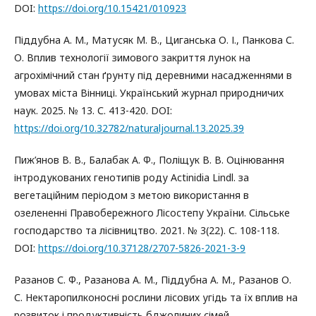
DOI:
https://doi.org/10.15421/010923
Піддубна А. М., Матусяк М. В., Циганська О. І., Панкова С.
О. Вплив технології зимового закриття лунок на
агрохімічний стан ґрунту під деревними насадженнями в
умовах міста Вінниці. Український журнал природничих
наук. 2025. № 13. С. 413-420. DOI:
https://doi.org/10.32782/naturaljournal.13.2025.39
Пиж’янов В. В., Балабак А. Ф., Поліщук В. В. Оцінювання
інтродукованих генотипів роду Actinidia Lindl. за
вегетаційним періодом з метою використання в
озелененні Правобережного Лісостепу України. Сільське
господарство та лісівництво. 2021. № 3(22). С. 108-118.
DOI:
https://doi.org/10.37128/2707-5826-2021-3-9
Разанов С. Ф., Разанова А. М., Піддубна А. М., Разанов О.
С. Нектаропилконосні рослини лісових угідь та їх вплив на
розвиток і продуктивність бджолиних сімей.