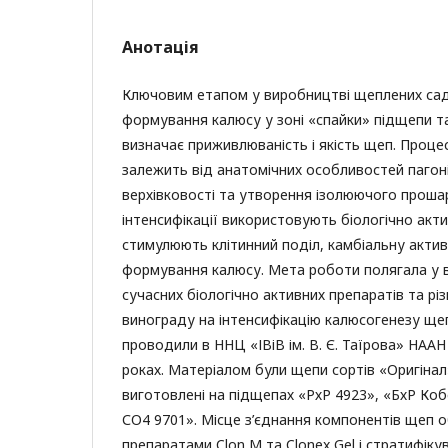
Анотація
Ключовим етапом у виробництві щеплених сад
формування калюсу у зоні «спайки» підщепи т
визначає приживлюваність і якість щеп. Проц
залежить від анатомічних особливостей пагоні
верхівковості та утворення ізолюючого проша
інтенсифікації використовують біологічно акти
стимулюють клітинний поділ, камбіальну актив
формування калюсу. Мета роботи полягала у в
сучасних біологічно активних препаратів та рі
винограду на інтенсифікацію калюсогенезу ще
проводили в ННЦ «ІВіВ ім. В. Є. Таїрова» НААН
роках. Матеріалом були щепи сортів «Оригінал
виготовлені на підщепах «РхР 4923», «БхР Коб
СО4 9701». Місце з’єднання компонентів щеп 
препаратами Clon M та Clonex Gel і стратифік