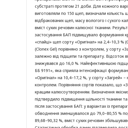
субстраті протягом 21 доби. Для кожного вар
виготовляли по 150 щеп, визначали кількість 
відбракованих щеп, масу вологого і сухого ка
вміст сухих речовин калюсної тканини. Резуль
застосування БАП підвищувало формування кр
«спайці» щеп сорту «Оригінал» на 2,4–10,3 % (C
(Clonex Gel) порівняно з контролем, у сорту «З
залежно від підщепи та препарату. Відсоток 
знижувався до 16,0 %. Найефективнішою підщ
ББ 9191», яка сприяла інтенсифікації формува
«Оригінал» на 10,4–17,2 %, у сорту «Загрей» – 
контролем. Порівняння сортів показало, що «
кращим калюсоутворенням. Визначення якісних
підтвердило підвищення щільності тканини та 
після застосування БАП: у варіантах із препара
обводнення зменшувалося до 79,0–80,55 % по
89,68–90,32 %, вміст сухих речовин збільшував
Статистична обробка даних підтвердила досто