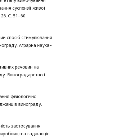
ня етапу вимочування
ання суспензії живої
26. С. 51–60.
ний спосіб стимулювання
нограду. Аграрна наука–
ктивних речовин на
ду. Виноградарство і
ання фізіологічно
аджанців винограду.
вність застосування
 виробництва саджанців