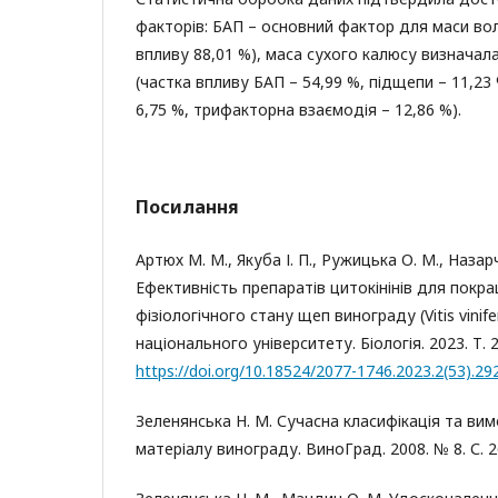
факторів: БАП – основний фактор для маси во
впливу 88,01 %), маса сухого калюсу визнача
(частка впливу БАП – 54,99 %, підщепи – 11,23
6,75 %, трифакторна взаємодія – 12,86 %).
Посилання
Артюх М. М., Якуба І. П., Ружицька О. М., Назарч
Ефективність препаратів цитокінінів для покр
фізіологічного стану щеп винограду (Vitis vinife
національного університету. Біологія. 2023. Т. 28
https://doi.org/10.18524/2077-1746.2023.2(53).29
Зеленянська Н. М. Сучасна класифікація та ви
матеріалу винограду. ВиноГрад. 2008. № 8. С. 2