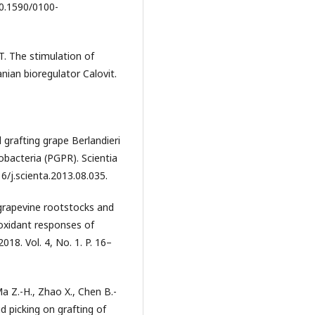
 10.1590/0100-
 T. The stimulation of
nian bioregulator Calovit.
 grafting grape Berlandieri
obacteria (PGPR). Scientia
16/j.scienta.2013.08.035.
n grapevine rootstocks and
oxidant responses of
018. Vol. 4, No. 1. P. 16–
 Ma Z.-H., Zhao X., Chen B.-
 picking on grafting of