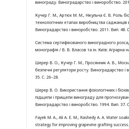
винограду. Виноградарство і виноробство. 2012.
Кучер Г. М., Артюх М. М., Нікульча Є. В. Роль 
технологічних етапах виробництва саджанців 
Виноградарство і виноробство. 2011. Вип. 48. С
Система сертифікованого виноградного розсад
монографія / В. В. Власов та ін. Київ: Аграрна на
Шерер В. О., Кучер Г. М., Просянник А. В., Моск
безпечні регулятори росту. Виноградарство і в
35. С. 26–28.
Шерер В. О. Використання фізіологічних і біохі
підщепи і прищепи винограду для прогнозува
Виноградарство і виноробство. 1994. Вип. 37. С
Fayek M. A., Ali A. E. M., Rashedy A. A. Water soa
strategy for improving grapevine grafting success. 