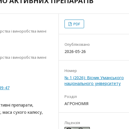
НО АКТИВНИХ ПРЕПАРАТІВ
PDF
ства і виноробства імені
Опубліковано
2026-05-26
ства і виноробства імені
Номер
№ 1 (2026): Вісник Уманського
національного університету
39-47
Розділ
АГРОНОМІЯ
ктивні препарати,
, маса сухого калюсу,
Ліцензія