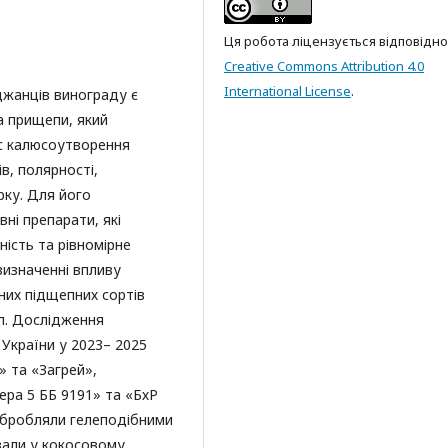
Ця робота ліцензується відповідно
Creative Commons Attribution 4.0
International License
.
жанців винограду є
а прищепи, який
ес калюсоутворення
в, полярності,
рку. Для його
вні препарати, які
ність та рівномірне
изначенні впливу
зних підщепних сортів
п. Дослідження
 України у 2023– 2025
» та «Загрей»,
ера 5 ББ 9191» та «БхР
обробляли гелеподібними
ували у кокосовому