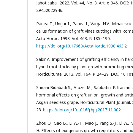
Jaboticabal. 2022. Vol. 44, No. 3. Art. e-946. DOI:
29452022946.
Panea T., Ungur I., Panea I., Varga N.V., Mihaiescu
callus formation of graft vines cuttings with Roma
Acta Hortic. 1998. Vol. 463. P. 185–190.
https://doi.org/10.17660/ActaHortic.1998.463.21
Sabir A. Improvement of grafting efficiency in hard
hybrid rootstocks by plant growth-promoting rhiz
Horticulturae. 2013. Vol. 164. P. 24–29. DOI: 10.10
Shirani Bidabadi S., Afazel M., Sabbatini P. Irania
hormonal effects on graft union, growth and anti
Asgari seedless grape. Horticultural Plant Journal. 2
23.
https://doi.org/10.1016/j.hpj.2017.11.002
Zhou Q., Gao B., Li W.-F., Mao J., Yang S.-J., Li W.,
H. Effects of exogenous growth regulators and bud