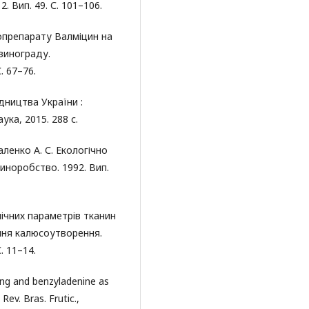
 Вип. 49. С. 101–106.
біопрепарату Валміцин на
винограду.
. 67–76.
ництва України :
ука, 2015. 288 с.
аленко А. С. Екологічно
иноробство. 1992. Вип.
мічних параметрів тканин
ння калюсоутворення.
. 11–14.
king and benzyladenine as
Rev. Bras. Frutic.,