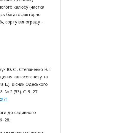
логого калюсу (частка
лась багатофакторно
 %, сорту винограду –
ук Ю. С., Степаненко Н. І.
ащення калюсогенезу та
ra L.). Вісник Одеського
. № 2 (53). С. 9–27.
2971
моги до садивного
6–28.