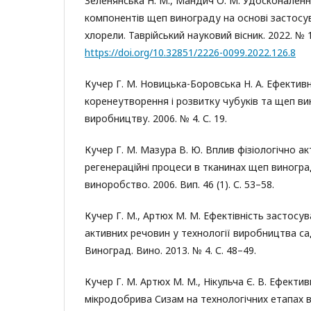
Зеленянська Н. М., Мандич О. М. Удосконален
компонентів щеп винограду на основі застосув
хлорели. Таврійський науковий вісник. 2022. № 1
https://doi.org/10.32851/2226-0099.2022.126.8
Кучер Г. М. Новицька-Боровська Н. А. Ефектив
коренеутворення і розвитку чубуків та щеп ви
виробництву. 2006. № 4. С. 19.
Кучер Г. М. Мазура В. Ю. Вплив фізіологічно а
регенераційні процеси в тканинах щеп виногра
виноробство. 2006. Вип. 46 (1). С. 53–58.
Кучер Г. М., Артюх М. М. Ефектівність застосув
активних речовин у технології виробництва с
Виноград. Вино. 2013. № 4. С. 48–49.
Кучер Г. М. Артюх М. М., Нікульча Є. В. Ефекти
мікродобрива Сизам на технологічних етапах