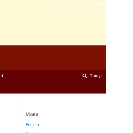
Зареєструватися
Увійти
ті
Пошук
Мова
English