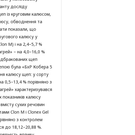
іанту досліду
щеп із круговим калюсом,
люсу, обводнення та
тати показали, що
угового калюсу у
lon M) і на 2,4–5,7 %
агрей» – на 4,0–16,0 %
відбракованих щеп
епою була «БхР Кобера 5
ння калюсу щеп: у сорту
на 0,5–13,4 % порівняно з
Загрей» характеризувався
 показників калюсу
вмісту сухих речовин
тами Clon M і Clonex Gel
рівняно з контролем
ся до 18,12–20,88 %.
вірність впливу