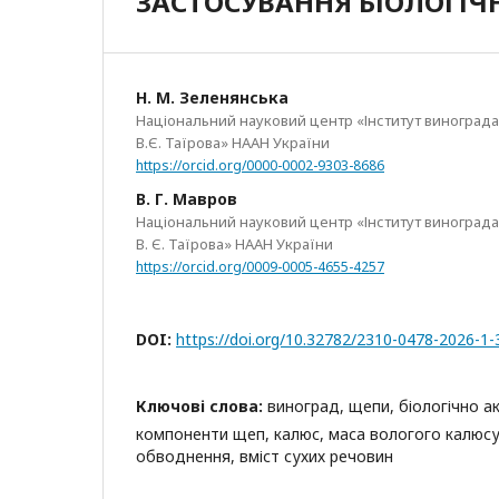
ЗАСТОСУВАННЯ БІОЛОГІЧ
Н. М. Зеленянська
Національний науковий центр «Інститут виноградар
В.Є. Таїрова» НААН України
https://orcid.org/0000-0002-9303-8686
В. Г. Мавров
Національний науковий центр «Інститут виноградар
В. Є. Таїрова» НААН України
https://orcid.org/0009-0005-4655-4257
DOI:
https://doi.org/10.32782/2310-0478-2026-1-
Ключові слова:
виноград, щепи, біологічно а
компоненти щеп, калюс, маса вологого калюсу
обводнення, вміст сухих речовин