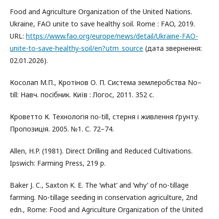
Food and Agriculture Organization of the United Nations.
Ukraine, FAO unite to save healthy soil. Rome : FAO, 2019.
URL:
https://www.fao.org/europe/news/detail/Ukraine-FAO-
unite-to-save-healthy-soil/en?utm_source
(дата звернення:
02.01.2026).
Косолап М.П., Кротінов О. П. Система землеробства No–
till: Навч. посібник. Київ : Логос, 2011. 352 с.
Кроветто К. Технологія no-till, стерня і живлення ґрунту.
Пропозиція. 2005. №1. С. 72–74.
Allen, H.P. (1981). Direct Drilling and Reduced Cultivations.
Ipswich: Farming Press, 219 p.
Baker J. C., Saxton K. E. The ‘what’ and ‘why’ of no-tillage
farming. No-tillage seeding in conservation agriculture, 2nd
edn., Rome: Food and Agriculture Organization of the United