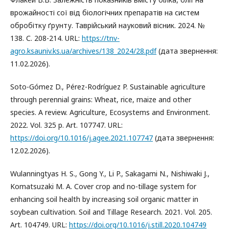
врожайності сої від біологічних препаратів на систем
обробітку ґрунту. Таврійський науковий вісник. 2024. №
138. С. 208-214. URL:
https://tnv-
agro.ksauniv.ks.ua/archives/138_2024/28.pdf
(дата звернення:
11.02.2026).
Soto-Gómez D., Pérez-Rodríguez P. Sustainable agriculture
through perennial grains: Wheat, rice, maize and other
species. A review. Agriculture, Ecosystems and Environment.
2022. Vol. 325 p. Art. 107747. URL:
https://doi.org/10.1016/j.agee.2021.107747
(дата звернення:
12.02.2026).
Wulanningtyas H. S., Gong Y., Li P., Sakagami N., Nishiwaki J.,
Komatsuzaki M. A. Сover crop and no-tillage system for
enhancing soil health by increasing soil organic matter in
soybean cultivation. Soil and Tillage Research. 2021. Vol. 205.
Art. 104749. URL:
https://doi.org/10.1016/j.still.2020.104749