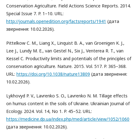
Conservation Agriculture. Field Actions Science Reports. 2014.
Special Issue 7. P. 1–10. URL:
http://journals.openedition.org/factsreports/1941
(дата
звернення: 10.02.2026).
Pittelkow C. M., Liang X., Linquist B. A., van Groenigen K. J.,
Lee J., Lundy M. E., van Gestel N., Six J., Venterea R. T., van
Kessel C. Productivity limits and potentials of the principles of
conservation agriculture. Nature. 2015. Vol. 517. P. 365–368.
URL:
https://doi.org/10.1038/nature13809
(дата звернення:
10.02.2026).
Lykhovyd P. V., Lavrenko S. O., Lavrenko N. M. Tillage effects
on humus content in the soils of Ukraine. Ukrainian Journal of
Ecology. 2024. Vol. 14, No 1. P. 45–52. URL:
https://medicine.dp.ua/index.php/med/article/view/1052/1060
(дата звернення: 10.02.2026).