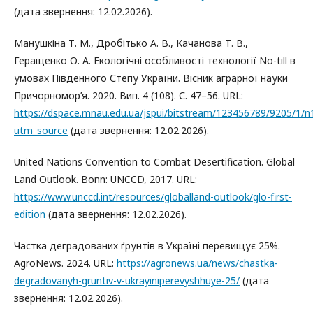
(дата звернення: 12.02.2026).
Манушкіна Т. М., Дробітько А. В., Качанова Т. В.,
Геращенко О. А. Екологічні особливості технології No-till в
умовах Південного Степу України. Вісник аграрної науки
Причорномор’я. 2020. Вип. 4 (108). С. 47–56. URL:
https://dspace.mnau.edu.ua/jspui/bitstream/123456789/9205/1/
utm_source
(дата звернення: 12.02.2026).
United Nations Convention to Combat Desertification. Global
Land Outlook. Bonn: UNCCD, 2017. URL:
https://www.unccd.int/resources/globalland-outlook/glo-first-
edition
(дата звернення: 12.02.2026).
Частка деградованих ґрунтів в Україні перевищує 25%.
AgroNews. 2024. URL:
https://agronews.ua/news/chastka-
degradovanyh-gruntiv-v-ukrayiniperevyshhuye-25/
(дата
звернення: 12.02.2026).