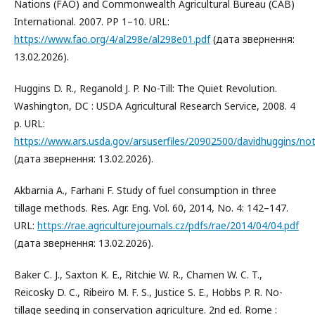
Nations (FAO) and Commonwealth Agricultural Bureau (CAB)
International. 2007. PP 1–10. URL:
https://www.fao.org/4/al298e/al298e01.pdf
(дата звернення:
13.02.2026).
Huggins D. R., Reganold J. P. No-Till: The Quiet Revolution.
Washington, DC : USDA Agricultural Research Service, 2008. 4
p. URL:
https://www.ars.usda.gov/arsuserfiles/20902500/davidhuggins/noti
(дата звернення: 13.02.2026).
Akbarnia A., Farhani F. Study of fuel consumption in three
tillage methods. Res. Agr. Eng. Vol. 60, 2014, No. 4: 142–147.
URL:
https://rae.agriculturejournals.cz/pdfs/rae/2014/04/04.pdf
(дата звернення: 13.02.2026).
Baker C. J., Saxton K. E., Ritchie W. R., Chamen W. C. T.,
Reicosky D. C., Ribeiro M. F. S., Justice S. E., Hobbs P. R. No-
tillage seeding in conservation agriculture. 2nd ed. Rome :