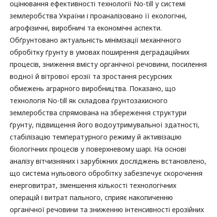
оцінювання ефективності технології No-till у системі
землеробства України і проаналізовано її екологічні,
агрофізичні, виробничі та економічні аспекти.
Обґрунтовано актуальність мінімізації механічного
обробітку ґрунту в умовах поширення деградаційних
процесів, зниження вмісту органічної речовини, посилення
водної й вітрової ерозії та зростання ресурсних
обмежень аграрного виробництва. Показано, що
технологія No-till як складова ґрунтозахисного
землеробства спрямована на збереження структури
ґрунту, підвищення його водоутримувальної здатності,
стабілізацію температурного режиму й активізацію
біологічних процесів у поверхневому шарі. На основі
аналізу вітчизняних і зарубіжних досліджень встановлено,
що система нульового обробітку забезпечує скорочення
енерговитрат, зменшення кількості технологічних
операцій і витрат пального, сприяє накопиченню
органічної речовини та зниженню інтенсивності ерозійних