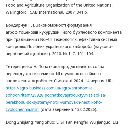
Food and Agriculture Organization of the United Nations ;
Wallingford : CAB International, 2007. 341 p.
Бондарчук І. Л. Закономірності формування
агрофітоценозів кукурудзи і його бур’янового компонента
при традиційній і No–till технологіях, ефективна система
контролю. Посібник українського хлібороба (науково–
виробничий щорічник). 2010. № 1. С. 101–104.
Тетерещенко Н. Початкова продуктивність сої за
переходу до системи no-till в умовах нестійкого
зволоження. Агробізнес Сьогодні. 2024. 14 червня. URL:
https://agro-business.com.ua/agro/ahronomiia-
sohodni/item/29928-pochatkovaproduktyvnist-soi-za-
perekhodu-do-systemy-notill-vumovakh-nestiikoho-
zvolozhennia.html
(дата звернення: 13.02.2026).
Dong Zhiqiang; Yang Shuo; Li Si; Fan Pengfei; Wu Jianguo; Liu