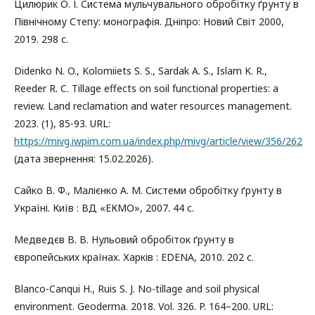
Цилюрик О. І. Система мульчувального обробітку ґрунту в
Північному Степу: монографія. Дніпро: Новий Світ 2000,
2019. 298 с.
Didenko N. O., Kolomiiets S. S., Sardak A. S., Islam K. R.,
Reeder R. C. Tillage effects on soil functional properties: a
review. Land reclamation and water resources management.
2023. (1), 85-93. URL:
https://mivg.iwpim.com.ua/index.php/mivg/article/view/356/262
(дата звернення: 15.02.2026).
Сайко В. Ф., Малієнко А. М. Системи обробітку ґрунту в
Україні. Київ : ВД «ЕКМО», 2007. 44 с.
Медведєв В. В. Нульовий обробіток ґрунту в
європейських країнах. Харків : EDENA, 2010. 202 с.
Blanco-Canqui H., Ruis S. J. No-tillage and soil physical
environment. Geoderma. 2018. Vol. 326. P. 164–200. URL: