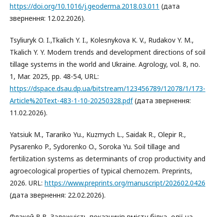
https://doi.org/10.1016/j.geoderma.2018.03.011
(дата
звернення: 12.02.2026).
Tsyliuryk O. I.,Tkalich Y. I., Kolesnykova K. V., Rudakov Y. М.,
Tkalich Y. Y. Modern trends and development directions of soil
tillage systems in the world and Ukraine. Agrology, vol. 8, no.
1, Mar. 2025, pp. 48-54, URL:
https://dspace.dsau.dp.ua/bitstream/123456789/12078/1/173-
Article%20Text-483-1-10-20250328.pdf
(дата звернення:
11.02.2026).
Yatsiuk M., Tarariko Yu., Kuzmych L., Saidak R., Olepir R.,
Pysarenko P., Sydorenko O., Soroka Yu. Soil tillage and
fertilization systems as determinants of crop productivity and
agroecological properties of typical chernozem. Preprints,
2026. URL:
https://www.preprints.org/manuscript/202602.0426
(дата звернення: 22.02.2026).
Флакей В.В. Залежність показників вмісту білка, олії на