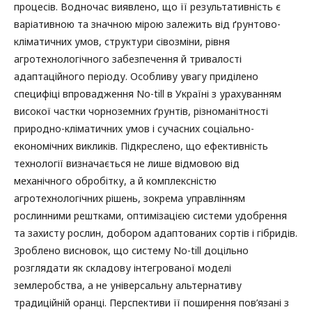
процесів. Водночас виявлено, що її результативність є
варіативною та значною мірою залежить від ґрунтово-
кліматичних умов, структури сівозміни, рівня
агротехнологічного забезпечення й тривалості
адаптаційного періоду. Особливу увагу приділено
специфіці впровадження No-till в Україні з урахуванням
високої частки чорноземних ґрунтів, різноманітності
природно-кліматичних умов і сучасних соціально-
економічних викликів. Підкреслено, що ефективність
технології визначається не лише відмовою від
механічного обробітку, а й комплексністю
агротехнологічних рішень, зокрема управлінням
рослинними рештками, оптимізацією системи удобрення
та захисту рослин, добором адаптованих сортів і гібридів.
Зроблено висновок, що систему No-till доцільно
розглядати як складову інтегрованої моделі
землеробства, а не універсальну альтернативу
традиційній оранці. Перспективи її поширення пов’язані з