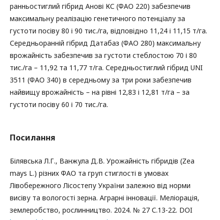
ранньостиглий гібрид Анові КС (ФАО 220) забезпечив
максимальну реалізацію генетичного потенціалу за
густоти посіву 80 і 90 тис./га, відповідно 11,24 і 11,15 т/га.
Середньоранній гібрид Датабаз (ФАО 280) максимальну
врожайність забезпечив за густоти стеблостою 70 і 80
тис./га – 11,92 та 11,77 т/га. Середньостиглий гібрид UNI
3511 (ФАО 340) в середньому за три роки забезпечив
найвищу врожайність – на рівні 12,83 і 12,81 т/га – за
густоти посіву 60 і 70 тис./га.
Посилання
Білявська Л.Г., Ванжула Д.В. Урожайність гібридів (Zea
mays L.) різних ФАО та груп стиглості в умовах
Лівобережного Лісостепу України залежно від норми
висіву та вологості зерна. Аграрні інновації. Меліорація,
землеробство, рослинництво. 2024. № 27 С.13-22. DOI