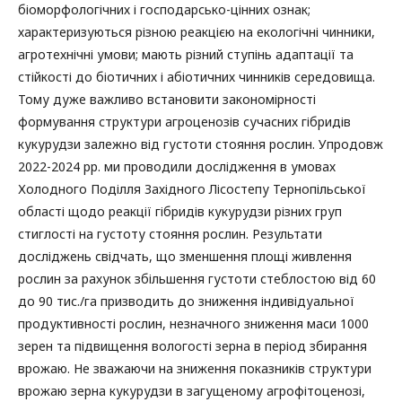
біоморфологічних і господарсько-цінних ознак;
характеризуються різною реакцією на екологічні чинники,
агротехнічні умови; мають різний ступінь адаптації та
стійкості до біотичних і абіотичних чинників середовища.
Тому дуже важливо встановити закономірності
формування структури агроценозів сучасних гібридів
кукурудзи залежно від густоти стояння рослин. Упродовж
2022-2024 рр. ми проводили дослідження в умовах
Холодного Поділля Західного Лісостепу Тернопільської
області щодо реакції гібридів кукурудзи різних груп
стиглості на густоту стояння рослин. Результати
досліджень свідчать, що зменшення площі живлення
рослин за рахунок збільшення густоти стеблостою від 60
до 90 тис./га призводить до зниження індивідуальної
продуктивності рослин, незначного зниження маси 1000
зерен та підвищення вологості зерна в період збирання
врожаю. Не зважаючи на зниження показників структури
врожаю зерна кукурудзи в загущеному агрофітоценозі,