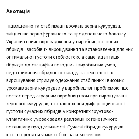
Анотація
Підвищенню та стабілізації врожаїв зерна кукурудзи,
зміцненню зернофуражного та продовольчого балансу
України сприяє впровадження у виробництво нових
гібридів і засобів їх вирощування та встановлення для них
оптимальної густоти стеблостою, а саме: адаптація
гібридів до специфіки погодних і виробничих умов,
недотримання гібридного складу та технології їх
вирощування стримує одержання стабільних і високих
урожаїв зерна кукурудзи у виробництві. Проблемою, що
постає перед аграрним виробництвом при вирощуванні
зернової кукурудзи, є встановлення диференційованої
густоти сучасних гібридів у конкретних ґрунтово-
кліматичних умовах задля реалізації їх генетичного
потенціалу продуктивності. Сучасні гібриди кукурудзи
істотно різняться між собою за комплексом