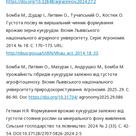
https://doi.org/10.32848/agrar.innov.2024.27.2
Бомба М., Дудар І., Литвин О., Тучапський О., Костюк О.
Густота посіву як вирішальний чинник формування
врожаю зерна кукурудзи. Вісник Львівського
національного аграрного університету. Серія: Агрономія.
2014. № 18. С. 170–173. URL:
http://nbuv.gov.ua/UJRN/Vlnau_act_2014_18_33
.
Бомба М., Литвин О., Мазурак І., Андрушко М., Бомба М.
Урожайність гібридів кукурудзи залежно від густоти
агрофітоценозу. Вісник Львівського національного
університету природокористування. Агрономія. 2025. 29. С.
86-90. Doі:
https://doi.org/10.31734/
agronomy2025.29.086
Гетман Н.Я. Формування врожаю кукурудзи залежно від
густоти стояння рослин за мінерального фону живлення.
Сільське господарство та лісівництво. 2024. № 2 (33). С. 42-
54. DOI:10.37128/2707-5826-2024-2-5