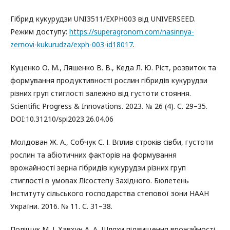
Гібрид кукурудзи UNI3511/EXPH003 від UNIVERSEED.
Режим доступу:
https://superagronom.com/nasinnya-
zernovi-kukurudza/exph-003-id18017
.
Куценко О. М., Ляшенко В. В., Кеда Л. Ю. Ріст, розвиток та
формування продуктивності рослин гібридів кукурудзи
різних груп стиглості залежно від густоти стояння.
Scientific Progress & Innovations. 2023. № 26 (4). С. 29–35.
DOI:10.31210/spi2023.26.04.06
Молдован Ж. А., Собчук С. І. Вплив строків сівби, густоти
рослин та абіотичних факторів на формування
врожайності зерна гібридів кукурудзи різних груп
стиглості в умовах Лісостепу Західного. Бюлетень
Інституту сільського господарства степової зони НААН
України. 2016. № 11. С. 31–38.
Поліщук М. І. Хавхун А. А. Шляхи підвищення врожайності