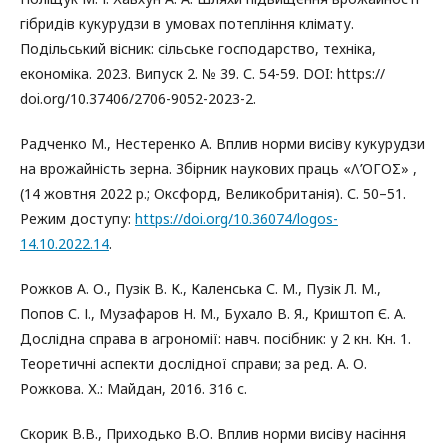
гібридів кукурудзи в умовах потепління клімату.
Подільський вісник: сільське господарство, техніка,
економіка. 2023. Випуск 2. № 39. С. 54-59. DOI: https://
doi.org/10.37406/2706-9052-2023-2.
Радченко М., Нестеренко А. Вплив норми висіву кукурудзи
на врожайність зерна. Збірник наукових праць «ΛΌГOΣ» ,
(14 жовтня 2022 р.; Оксфорд, Великобританія). С. 50–51.
Режим доступу:
https://doi.org/10.36074/logos-
14.10.2022.14
.
Рожков А. О., Пузік В. К., Каленська С. М., Пузік Л. М.,
Попов С. І., Музафаров Н. М., Бухало В. Я., Криштоп Є. А.
Дослідна справа в агрономії: навч. посібник: у 2 кн. Кн. 1.
Теоретичні аспекти дослідної справи; за ред. А. О.
Рожкова. Х.: Майдан, 2016. 316 с.
Скорик В.В., Приходько В.О. Вплив норми висіву насіння